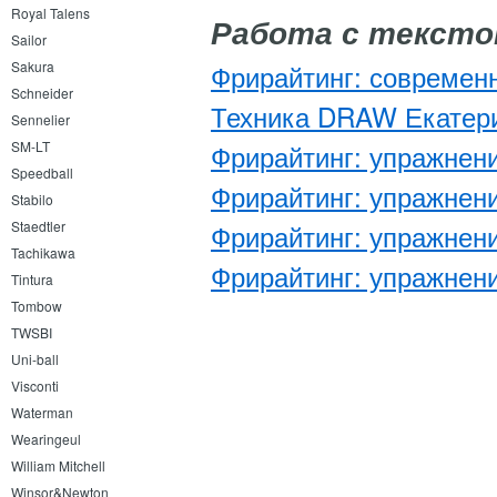
Royal Talens
Работа с текст
Sailor
Sakura
​Фрирайтинг: современ
Schneider
​Техника DRAW Екатер
Sennelier
SM-LT
Фрирайтинг: упражнен
Speedball
Фрирайтинг: упражнен
Stabilo
Staedtler
Фрирайтинг: упражнен
Tachikawa
Фрирайтинг: упражнени
Tintura
Tombow
TWSBI
Uni-ball
Visconti
Waterman
Wearingeul
William Mitchell
Winsor&Newton