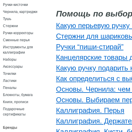
Ручки-кисточки
Чернила, картриджи
Помощь по выбор
Тушь
Какую перьевую ручку
Стержни
Ручки-корректоры
Стержни для шариковы
Сменные перья
Ручки “пиши-стирай”
Инструменты для
каллиграфии
Канцелярские товары 
Наборы
Какую ручку подарить 
Аксессуары
Точилки
Как определиться с вы
Ластики
Основы. Чернила: чем
Пеналы
Блокноты, бумага
Основы. Выбираем пер
Книги, прописи
Каллиграфия. Перья
Подарочные
сертификаты
​Каллиграфия. Держат
Бренды
​Каллиграфия. Кисти, 