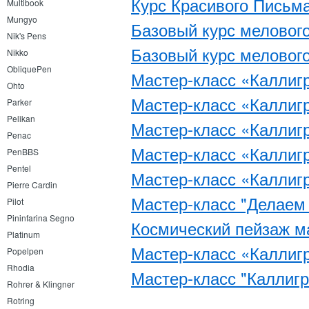
Курс Красивого Письма
Multibook
Mungyo
Базовый курс мелового 
Nik's Pens
Базовый курс мелового 
Nikko
ObliquePen
Мастер-класс «Каллигр
Ohto
Мастер-класс «Каллигр
Parker
Pelikan
Мастер-класс «Каллигр
Penac
Мастер-класс «Каллигр
PenBBS
Pentel
Мастер-класс «Каллигр
Pierre Cardin
Мастер-класс "Делаем
Pilot
Pininfarina Segno
Космический пейзаж м
Platinum
Мастер-класс «Каллиг
Popelpen
Rhodia
Мастер-класс "Каллигр
Rohrer & Klingner
Rotring