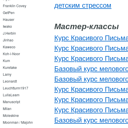
детским стрессом
Franklin Covey
GetPen
Hauser
Мастер-классы
Iwako
J.Herbin
Курс Красивого Письма
Jinhao
Курс Красивого Письма
Kaweco
Koh-i-Noor
Курс Красивого Письма
Kum
Базовый курс мелового 
Kuretake
Lamy
Базовый курс мелового 
Leonardt
Курс Красивого Письма
Leuchtturm1917
LullaLeam
Курс Красивого Письма
Manuscript
Курс Красивого Письма
Milan
Moleskine
Базовый курс мелового 
Moonman / Majohn