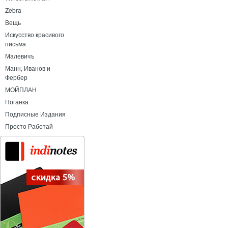
Zebra
Вещь
Искусство красивого
письма
Малевичъ
Манн, Иванов и
Фербер
МОЙПЛАН
Поганка
Подписные Издания
Просто Работай