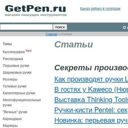
Канал getpen в телеграм
О 
Главная
»
Статьи
Статьи
Типы
New
Каллиграфия
Распродажа
Перьевые ручки
Секреты произв
Шариковые ручки
Как производят ручки 
Роллеры
Гелевые ручки
В гостях у Kaweco (Ню
Капиллярные ручки
Выставка Thinking Tool
Многофункциональные
ручки
Ручки-кисти Pentel: се
"Вечные" ручки
Новинка: перьевая ручк
Карандаши
Маркеры