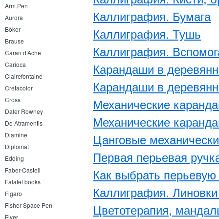
Arm.Pen
​Каллиграфия. Бумага
Aurora
Böker
​Каллиграфия. Тушь
Brause
​Каллиграфия. Вспомо
Caran d’Ache
Carioca
Карандаши в деревянно
Clairefontaine
​Карандаши в деревянн
Cretacolor
Cross
​Механические каранда
Daler Rowney
​Механические каранда
De Atramentis
Diamine
​Цанговые механическ
Diplomat
Первая перьевая ручка
Edding
Faber-Castell
Как выбрать перьевую 
Falafel books
Каллиграфия. Линовки 
Figaro
Fisher Space Pen
Цветотерапия, мандалы
Flyer