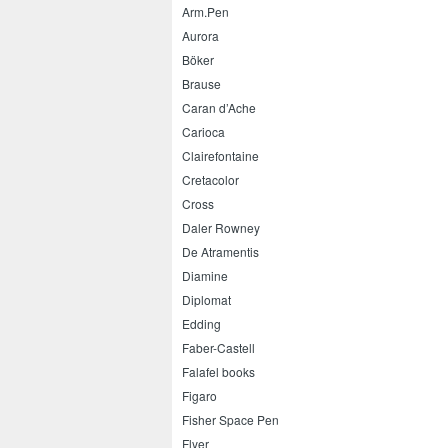
Arm.Pen
Aurora
Böker
Brause
Caran d’Ache
Carioca
Clairefontaine
Cretacolor
Cross
Daler Rowney
De Atramentis
Diamine
Diplomat
Edding
Faber-Castell
Falafel books
Figaro
Fisher Space Pen
Flyer