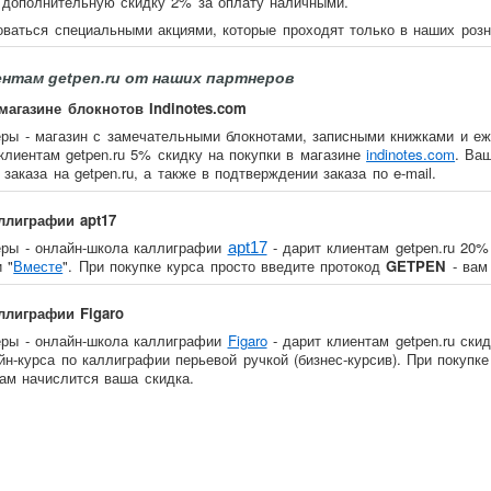
 дополнительную скидку 2% за оплату наличными.
оваться специальными акциями, которые проходят только в наших розн
ентам getpen.ru от наших партнеров
магазине блокнотов Indinotes.com
ры - магазин с замечательными блокнотами, записными книжками и 
клиентам getpen.ru 5% скидку на покупки в магазине
indinotes.com
. Ва
заказа на getpen.ru, а также в подтверждении заказа по e-mail.
ллиграфии apt17
еры - онлайн-школа каллиграфии
- дарит клиентам getpen.ru 20%
apt17
 "
Вместе
". При покупке курса просто введите протокод
GETPEN
- вам
ллиграфии Figaro
еры - онлайн-школа каллиграфии
Figaro
- дарит клиентам getpen.ru ски
йн-курса по каллиграфии перьевой ручкой (бизнес-курсив). При покупке
вам начислится ваша скидка.