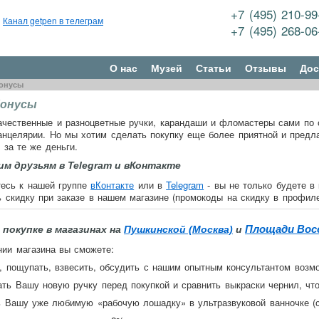
+7 (495) 210-9
Канал getpen в телеграм
+7 (495) 268-0
О нас
Музей
Статьи
Отзывы
Дос
бонусы
бонусы
ачественные и разноцветные ручки, карандаши и фломастеры сами по
нцелярии. Но мы хотим сделать покупку еще более приятной и предл
 за те же деньги.
им друзьям в Telegram и вКонтакте
есь к нашей группе
вКонтакте
или в
Telegram
- вы не только будете в 
 скидку при заказе в нашем магазине (промокоды на скидку в профиле
Площади Вос
 покупке в магазинах на
Пушкинской (Москва)
и
ии магазина вы сможете:
ь, пощупать, взвесить, обсудить с нашим опытным консультантом возм
ать Вашу новую ручку перед покупкой и сравнить выкраски чернил, чт
ь Вашу уже любимую «рабочую лошадку» в ультразвуковой ванночке (с