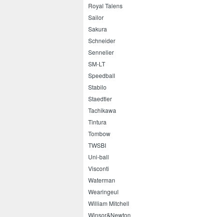
Royal Talens
Sailor
Sakura
Schneider
Sennelier
SM-LT
Speedball
Stabilo
Staedtler
Tachikawa
Tintura
Tombow
TWSBI
Uni-ball
Visconti
Waterman
Wearingeul
William Mitchell
Winsor&Newton