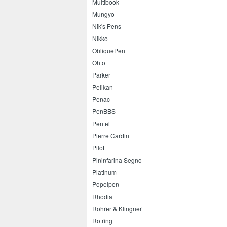
Multibook
Mungyo
Nik's Pens
Nikko
ObliquePen
Ohto
Parker
Pelikan
Penac
PenBBS
Pentel
Pierre Cardin
Pilot
Pininfarina Segno
Platinum
Popelpen
Rhodia
Rohrer & Klingner
Rotring