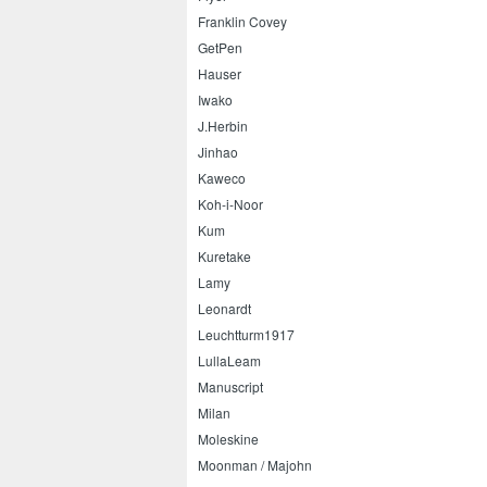
Franklin Covey
GetPen
Hauser
Iwako
J.Herbin
Jinhao
Kaweco
Koh-i-Noor
Kum
Kuretake
Lamy
Leonardt
Leuchtturm1917
LullaLeam
Manuscript
Milan
Moleskine
Moonman / Majohn