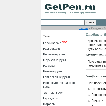
Главная
»
Скидки и 
Скидки и 
Типы
Красивые, к
New
Каллиграфия
любителю ка
Распродажа
чуть больше
Перьевые ручки
Скидки наш
Шариковые ручки
Присоединит
получите 5%
Роллеры
Гелевые ручки
Бонусы при
Капиллярные ручки
Многофункциональные
При посещен
ручки
1. Потрогат
"Вечные" ручки
2. Попробов
Карандаши
3. Почистит
Маркеры