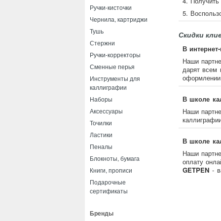
4. Получить
Ручки-кисточки
5. Воспольз
Чернила, картриджи
Тушь
Скидки кли
Стержни
В интернет-
Ручки-корректоры
Наши партне
Сменные перья
дарят всем 
оформлении 
Инструменты для
каллиграфии
В школе ка
Наборы
Наши партн
Аксессуары
каллиграфии
Точилки
Ластики
В школе ка
Пеналы
Наши партн
Блокноты, бумага
оплату онла
GETPEN
- 
Книги, прописи
Подарочные
сертификаты
Бренды