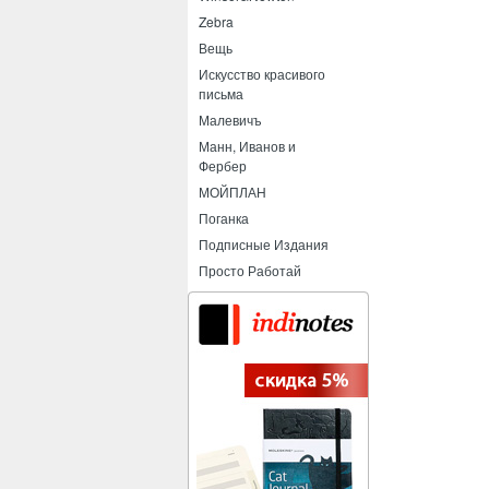
Zebra
Вещь
Искусство красивого
письма
Малевичъ
Манн, Иванов и
Фербер
МОЙПЛАН
Поганка
Подписные Издания
Просто Работай