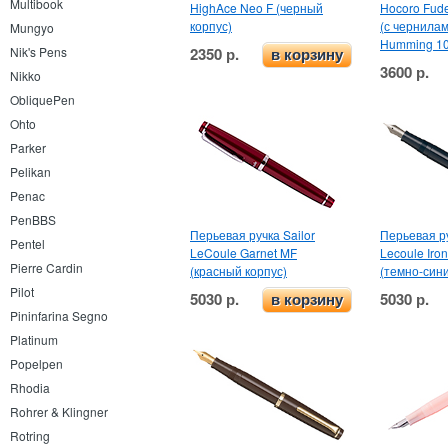
Multibook
HighAce Neo F (черный
Hocoro Fud
корпус)
(с чернилам
Mungyo
Humming 10
2350 р.
Nik's Pens
в корзину
3600 р.
Nikko
ObliquePen
Ohto
Parker
Pelikan
Penac
PenBBS
Перьевая ручка Sailor
Перьевая ру
Pentel
LeCoule Garnet MF
Lecoule Iro
Pierre Cardin
(красный корпус)
(темно-сини
Pilot
5030 р.
5030 р.
в корзину
Pininfarina Segno
Platinum
Popelpen
Rhodia
Rohrer & Klingner
Rotring