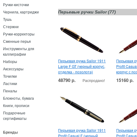
Ручки-кисточки
Чернила, картриджи
Перьевые ручки Sailor (77)
Тушь
Стержни
Ручки-корректоры
Сменные перья
Инструменты для
каллиграфии
Перьевая ручка Sailor 1911
Перьевая ру
Наборы
Large F GT (черный корпус,
Profit Casu
Аксессуары
отделка - позолота)
корпус с по
Точилки
48790 р.
15160 р.
Распродано!
Ластики
Пеналы
Блокноты, бумага
Книги, прописи
Подарочные
сертификаты
Перьевая ручка Sailor 1911
Перьевая ру
Бренды
Profit Casual F (черный
Profit Casu