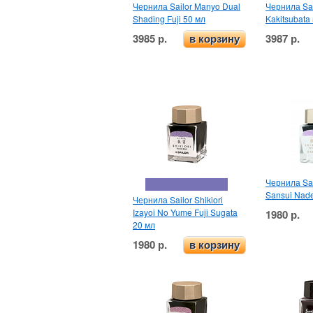
Чернила Sailor Manyo Dual
Чернила Sa
Shading Fuji 50 мл
Kakitsubata
3985 р.
3987 р.
в корзину
Чернила Sail
Sansui Nade
Чернила Sailor Shikiori
Izayoi No Yume Fuji Sugata
1980 р.
20 мл
1980 р.
в корзину