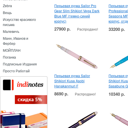
Перьевая ручка Sailor Pro
Перьевая ру
Zebra
Gear Slim Shikiori Vega Dark
Professional
Вещь
Blue MF (темно-синий
Seasons MF
Искусство красивого
корпус)
корпус, отд
письма
27900 р.
33200 р.
Распродано!
Малевичъ
Манн, Иванов и
Фербер
МОЙПЛАН
Поганка
Подписные Издания
Просто Работай
Перьевая ручка Sailor
Перьевая ру
Shikiori Kusa Asobi
Shikiori Kus
Hanakanmuri F
Sasabune G
8690 р.
10340 р.
Распродано!