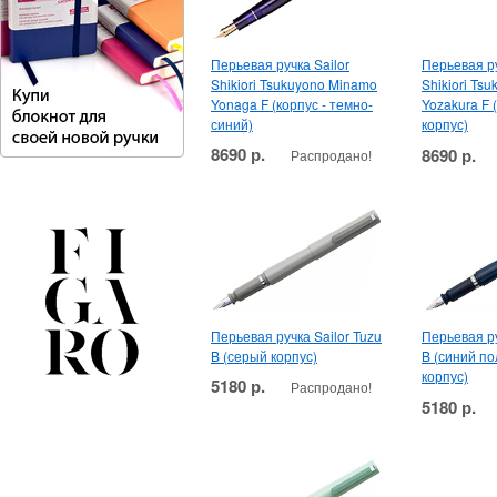
Перьевая ручка Sailor
Перьевая ру
Shikiori Tsukuyono Minamo
Shikiori Ts
Yonaga F (корпус - темно-
Yozakura F 
синий)
корпус)
8690 р.
8690 р.
Распродано!
Перьевая ручка Sailor Tuzu
Перьевая ру
B (серый корпус)
B (синий п
корпус)
5180 р.
Распродано!
5180 р.