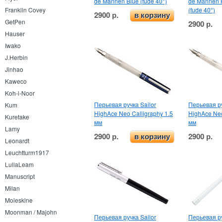
de Mannen Blue (fude 40°)
de Mannen 
(fude 40°)
Franklin Covey
2900 р.
в корзину
GetPen
2900 р.
Hauser
Iwako
J.Herbin
Jinhao
Kaweco
Koh-i-Noor
Перьевая ручка Sailor
Перьевая ру
Kum
HighAce Neo Calligraphy 1.5
HighAce Neo
Kuretake
мм
мм
Lamy
2900 р.
2900 р.
в корзину
Leonardt
Leuchtturm1917
LullaLeam
Manuscript
Milan
Moleskine
Moonman / Majohn
Перьевая ручка Sailor
Перьевая ру