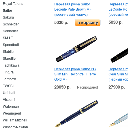
Royal Talens
Перьевая ручка Sailor
Перьевая ру
Lecoule Pale Brown MF
LeCoule Ro
Sailor
(коричневый корпус)
(розовый ко
Sakura
5030 р.
5030 р.
в корзину
Schneider
Sennelier
SM-LT
Speedball
Stabilo
Staedtler
Tachikawa
Перьевая ручка Sailor PG
Перьевая ру
Tintura
Slim Mini Recontre III Terre
Gear Slim M
Tombow
Gold MF
(черный кор
TWSBI
28050 р.
27900 р.
Распродано!
Uni-ball
Visconti
Waterman
Wearingeul
William Mitchell
Winsor&Newton