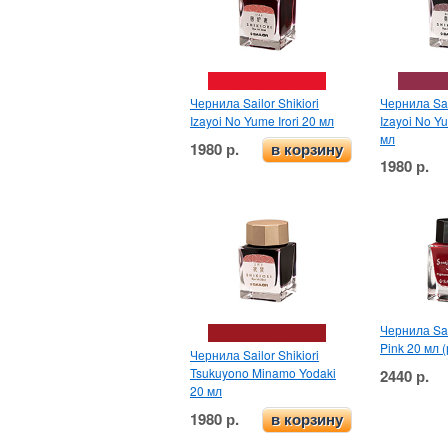
Чернила Sailor Shikiori
Чернила Sail
Izayoi No Yume Irori 20 мл
Izayoi No 
мл
1980 р.
в корзину
1980 р.
Чернила Sai
Pink 20 мл 
Чернила Sailor Shikiori
Tsukuyono Minamo Yodaki
2440 р.
20 мл
1980 р.
в корзину