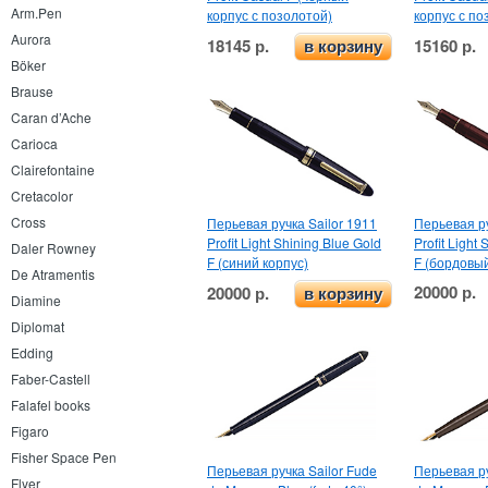
Arm.Pen
корпус с позолотой)
корпус с по
Aurora
18145 р.
15160 р.
в корзину
Böker
Brause
Caran d’Ache
Carioca
Clairefontaine
Cretacolor
Cross
Перьевая ручка Sailor 1911
Перьевая ру
Profit Light Shining Blue Gold
Profit Light
Daler Rowney
F (синий корпус)
F (бордовый
De Atramentis
20000 р.
20000 р.
в корзину
Diamine
Diplomat
Edding
Faber-Castell
Falafel books
Figaro
Fisher Space Pen
Перьевая ручка Sailor Fude
Перьевая ру
Flyer