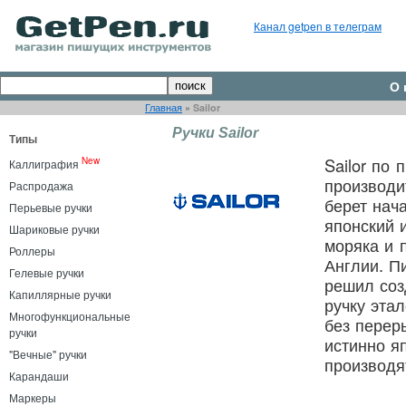
Канал getpen в телеграм
О 
Главная
»
Sailor
Ручки Sailor
Типы
Sailor по 
New
Каллиграфия
производи
Распродажа
берет нач
Перьевые ручки
японский 
Шариковые ручки
моряка и 
Роллеры
Англии. П
Гелевые ручки
решил соз
Капиллярные ручки
ручку этал
Многофункциональные
без перер
ручки
истинно я
"Вечные" ручки
производя
Карандаши
Маркеры