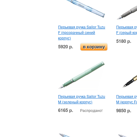
Перьевая ручка Sailor Tuzu
Перьевая ру
F (прозрачный синий
F (серый ко
корпус)
5180 р.
5920 р.
в корзину
Перьевая ручка Sailor Tuzu
Перьевая ру
M (зеленый корпус)
M (корпус F
6165 р.
9850 р.
Распродано!