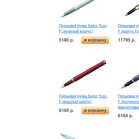
Перьевая ручка Sailor Tuzu
Перьевая ру
F (зеленый корпус)
F (корпус F
5180 р.
11795 р.
в корзину
Перьевая ручка Sailor Tuzu
Перьевая ру
F (красный корпус)
F (полупро
фиолетовый
6165 р.
в корзину
6164 р.