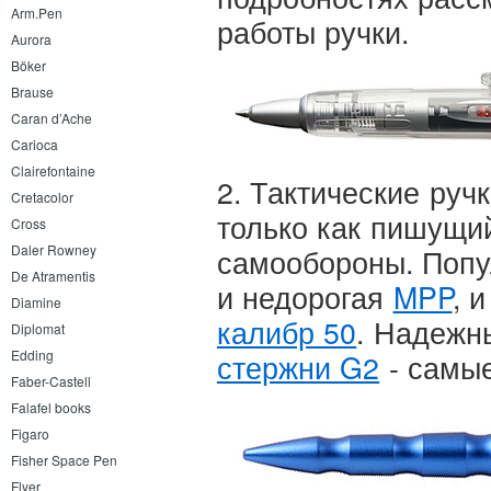
Arm.Pen
работы ручки.
Aurora
Böker
Brause
Caran d’Ache
Carioca
Clairefontaine
2. Тактические руч
Cretacolor
только как пишущий
Cross
Daler Rowney
самообороны. Попу
De Atramentis
и недорогая
MPP
, 
Diamine
калибр 50
. Надежн
Diplomat
Edding
стержни G2
- самые
Faber-Castell
Falafel books
Figaro
Fisher Space Pen
Flyer