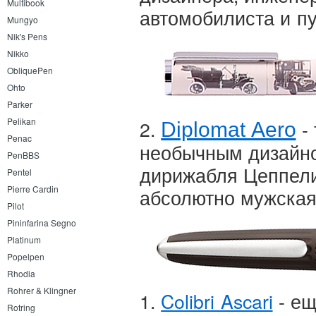
Multibook
автомобилиста и п
Mungyo
Nik's Pens
Nikko
ObliquePen
Ohto
Parker
2.
- 
Pelikan
Diplomat Aero
Penac
необычным дизайн
PenBBS
дирижабля Цеппели
Pentel
Pierre Cardin
абсолютно мужская
Pilot
Pininfarina Segno
Platinum
Popelpen
Rhodia
Rohrer & Klingner
1.
Colibri Ascari
- ещ
Rotring