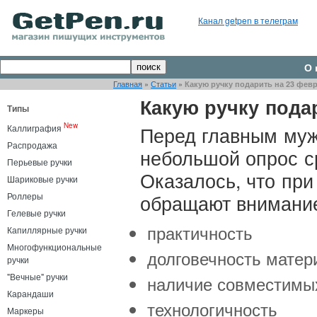
Канал getpen в телеграм
О 
Главная
»
Статьи
»
Какую ручку подарить на 23 фев
Какую ручку пода
Типы
New
Перед главным муж
Каллиграфия
Распродажа
небольшой опрос с
Перьевые ручки
Оказалось, что при
Шариковые ручки
обращают внимание
Роллеры
Гелевые ручки
практичность
Капиллярные ручки
Многофункциональные
долговечность матер
ручки
"Вечные" ручки
наличие совместимы
Карандаши
технологичность
Маркеры