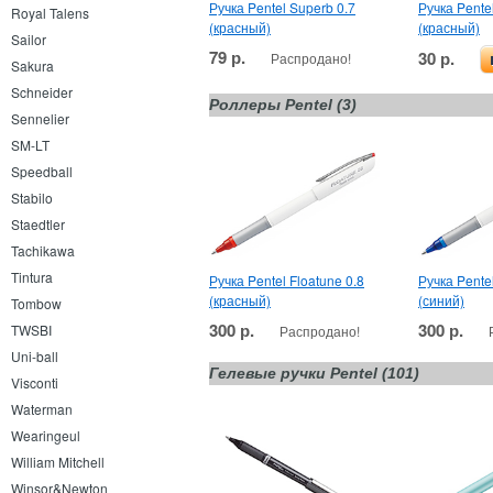
Ручка Pentel Superb 0.7
Ручка Pente
Royal Talens
(красный)
(красный)
Sailor
79 р.
30 р.
Распродано!
Sakura
Schneider
Роллеры Pentel (3)
Sennelier
SM-LT
Speedball
Stabilo
Staedtler
Tachikawa
Tintura
Ручка Pentel Floatune 0.8
Ручка Pentel
(красный)
(синий)
Tombow
300 р.
300 р.
TWSBI
Распродано!
Uni-ball
Гелевые ручки Pentel (101)
Visconti
Waterman
Wearingeul
William Mitchell
Winsor&Newton