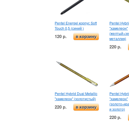
Pentel Energel корпус Soft
Pentel Hybri
Touch 0,5 (синий )
"хамелеон"
(желтый+з
120 р.
в корзину
металлик)
220 р.
Pentel Hybrid Dual Metallic
Pentel Hybri
"хамелеон" (золотистый)
"хамелеон"
(золото+кр
220 р.
в корзину
и золото)
220 р.