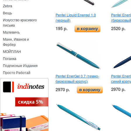
Zebra
Вещь
Pentel Liquid Energel 1.0
Pentel Ener
Искусство красивого
(черный)
(бирюзовый
письма
195 р.
2520 р.
в корзину
Малевичъ
Манн, Иванов и
Фербер
МОЙПЛАН
Поганка
Подписные Издания
Просто Работай
Pentel EnerGel 0.7 (темно-
Pentel Ener
бирюзовый корпус)
синий корпу
2970 р.
2970 р.
в корзину