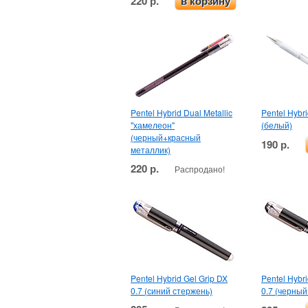
220 р.
в корзину
Pentel Hybrid Dual Metallic
Pentel Hybri
"хамелеон"
(белый)
(черный+красный
190 р.
металлик)
220 р.
Распродано!
Pentel Hybrid Gel Grip DX
Pentel Hybri
0.7 (синий стержень)
0.7 (черный