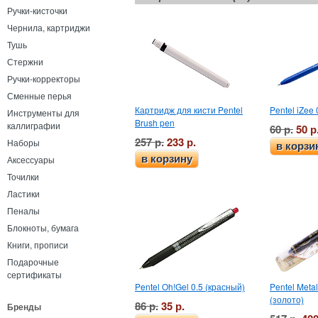
Ручки-кисточки
Чернила, картриджи
Тушь
Стержни
Ручки-корректоры
Сменные перья
Картридж для кисти Pentel
Pentel iZee 
Инструменты для
Brush pen
каллиграфии
60 р.
50 р
257 р.
233 р.
Наборы
в корзи
в корзину
Аксессуары
Точилки
Ластики
Пеналы
Блокноты, бумага
Книги, прописи
Подарочные
сертификаты
Pentel Oh!Gel 0.5 (красный)
Pentel Metal
(золото)
86 р.
35 р.
Бренды