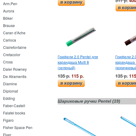
517 р.
400
в корзину
Arm.Pen
в корзи
Aurora
Böker
Brause
Caran d’Ache
Carioca
Clairefontaine
Cretacolor
Грифели 2.0 Pentel для
Грифели 2.0
Cross
карандаша Multi 8
карандаша M
(зеленый)
(коричневы
Daler Rowney
135 р.
115 р.
135 р.
115
De Atramentis
в корзину
в корзи
Diamine
Diplomat
Edding
Шариковые ручки Pentel (19)
Faber-Castell
Falafel books
Figaro
Fisher Space Pen
Flyer