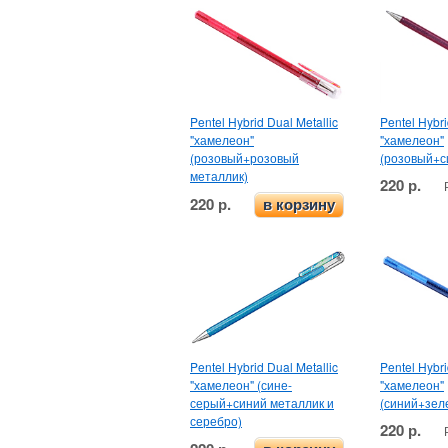
Pentel Hybrid Dual Metallic
Pentel Hybri
"хамелеон"
"хамелеон"
(розовый+розовый
(розовый+с
металлик)
220 р.
220 р.
в корзину
Pentel Hybrid Dual Metallic
Pentel Hybri
"хамелеон" (сине-
"хамелеон"
серый+синий металлик и
(синий+зел
серебро)
220 р.