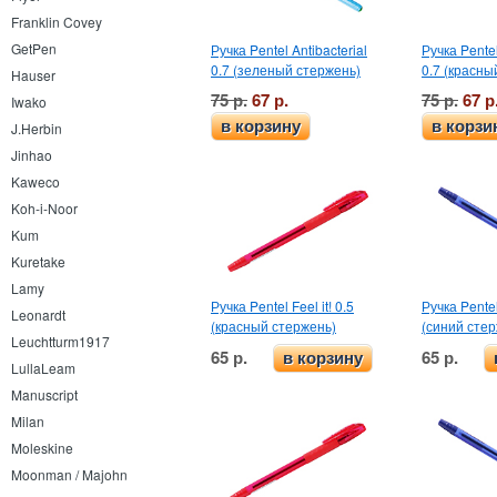
Franklin Covey
GetPen
Ручка Pentel Antibacterial
Ручка Pentel
0.7 (зеленый стержень)
0.7 (красны
Hauser
75 р.
67 р.
75 р.
67 р
Iwako
в корзину
в корзи
J.Herbin
Jinhao
Kaweco
Koh-i-Noor
Kum
Kuretake
Lamy
Ручка Pentel Feel it! 0.5
Ручка Pentel 
Leonardt
(красный стержень)
(синий сте
Leuchtturm1917
65 р.
65 р.
в корзину
LullaLeam
Manuscript
Milan
Moleskine
Moonman / Majohn