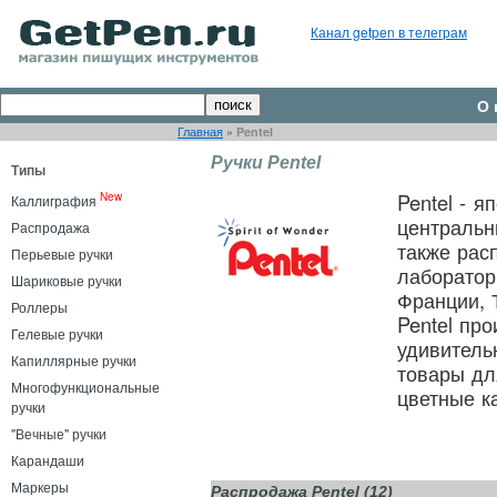
Канал getpen в телеграм
О 
Главная
»
Pentel
Ручки Pentel
Типы
Pentel - 
New
Каллиграфия
центральн
Распродажа
также рас
Перьевые ручки
лаборатор
Шариковые ручки
Франции, 
Роллеры
Pentеl пр
Гелевые ручки
удивитель
Капиллярные ручки
товары для
Многофункциональные
цветные к
ручки
"Вечные" ручки
Карандаши
Маркеры
Распродажа Pentel (12)