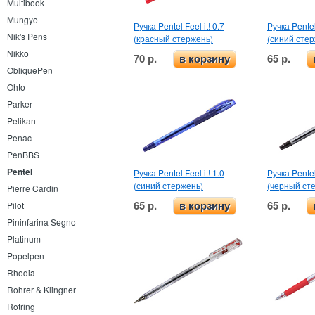
Multibook
Mungyo
Ручка Pentel Feel it! 0.7
Ручка Pentel 
Nik's Pens
(красный стержень)
(синий сте
Nikko
70 р.
65 р.
в корзину
ObliquePen
Ohto
Parker
Pelikan
Penac
PenBBS
Pentel
Ручка Pentel Feel it! 1.0
Ручка Pentel 
(синий стержень)
(черный ст
Pierre Cardin
65 р.
65 р.
Pilot
в корзину
Pininfarina Segno
Platinum
Popelpen
Rhodia
Rohrer & Klingner
Rotring