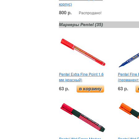
корпус)
800 р.
Распродано!
Маркеры Pentel (35)
Pentel Extra Fine Point 1.6
Pentel Fine 
мм (красный)
(перманент
63 р.
63 р.
в корзину
Pentel Wet Erase Marker
Pentel Wet 