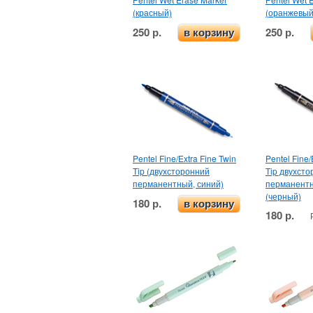
(красный)
(оранжевый
250 р.
250 р.
в корзину
Pentel Fine/Extra Fine Twin
Pentel Fine/
Tip (двухсторонний
Tip двухст
перманентный, синий)
перманент
(черный)
180 р.
в корзину
180 р.