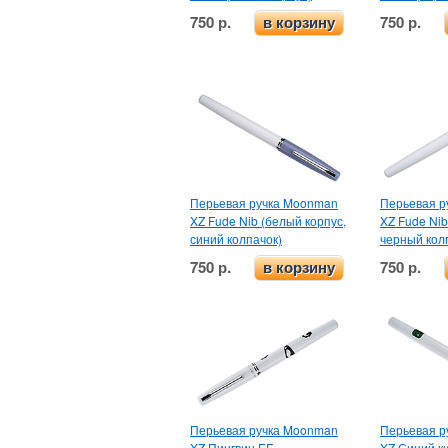
750 р.
750 р.
в корзину
Перьевая ручка Moonman
Перьевая р
XZ Fude Nib (белый корпус,
XZ Fude Nib
синий колпачок)
черный кол
750 р.
750 р.
в корзину
Перьевая ручка Moonman
Перьевая р
XZ Пингвин EF
XZ Синий к