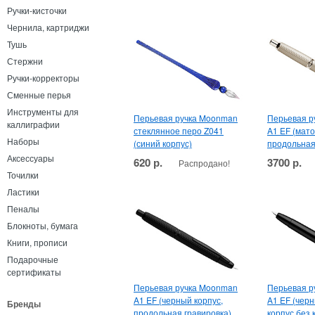
Ручки-кисточки
Чернила, картриджи
Тушь
Стержни
Ручки-корректоры
Сменные перья
Инструменты для
Перьевая ручка Moonman
Перьевая р
каллиграфии
стеклянное перо Z041
A1 EF (мато
Наборы
(синий корпус)
продольная
Аксессуары
620 р.
3700 р.
Распродано!
Точилки
Ластики
Пеналы
Блокноты, бумага
Книги, прописи
Подарочные
сертификаты
Перьевая ручка Moonman
Перьевая р
A1 EF (черный корпус,
A1 EF (чер
Бренды
продольная гравировка)
корпус без 