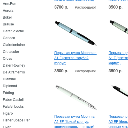
Arm.Pen
3700 р.
3500 р.
Распродано!
Aurora
Böker
Brause
Caran d’Ache
Carioca
Clairefontaine
Cretacolor
Перьевая ручка Moonman
Перьевая р
A1 F (светло-голубой
A1 F (свет
Cross
корпус)
корпус)
Daler Rowney
3500 р.
3500 р.
Распродано!
De Atramentis
Diamine
Diplomat
Edding
Faber-Castell
Falafel books
Figaro
Перьевая ручка Moonman
Перьевая р
Fisher Space Pen
A2 EF (белый корпус,
A2 EF (белы
хромированные детали)
черные дет
Flyer