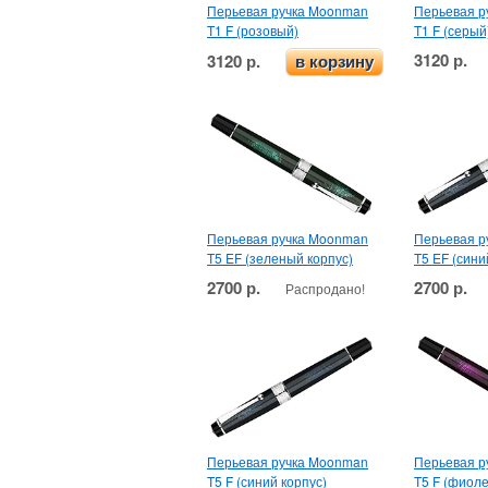
Перьевая ручка Moonman
Перьевая р
T1 F (розовый)
T1 F (серый
3120 р.
3120 р.
в корзину
Перьевая ручка Moonman
Перьевая р
T5 EF (зеленый корпус)
T5 EF (сини
2700 р.
2700 р.
Распродано!
Перьевая ручка Moonman
Перьевая р
T5 F (синий корпус)
T5 F (фиол