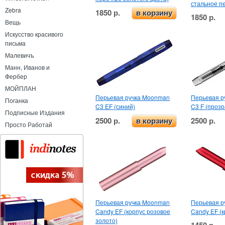
стальное п
Zebra
1850 р.
в корзину
1850 р.
Вещь
Искусство красивого
письма
Малевичъ
Манн, Иванов и
Фербер
МОЙПЛАН
Перьевая ручка Moonman
Перьевая р
Поганка
C3 EF (синий)
C3 F (проз
Подписные Издания
2500 р.
2500 р.
в корзину
Просто Работай
Перьевая ручка Moonman
Перьевая р
Candy EF (корпус розовое
Candy EF (к
золото)