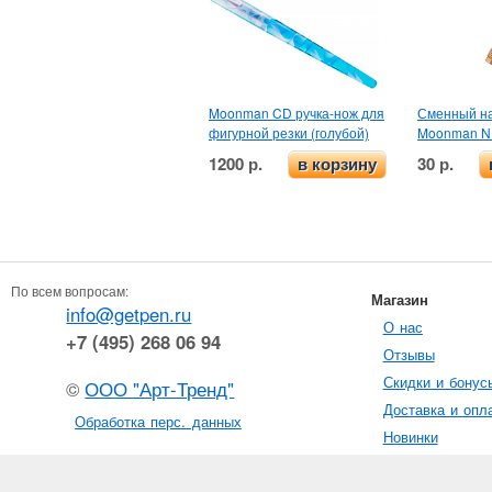
Moonman CD ручка-нож для
Сменный на
фигурной резки (голубой)
Moonman N
1200 р.
30 р.
в корзину
По всем вопросам:
Магазин
info@getpen.ru
О нас
+7 (495) 268 06 94
Отзывы
Скидки и бонус
©
ООО "Арт-Тренд"
Доставка и опл
Обработка перс. данных
Новинки