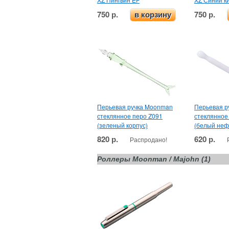
750 р.
750 р.
в корзину
Перьевая ручка Moonman
Перьевая р
стеклянное перо Z091
стеклянное
(зеленый корпус)
(белый неф
820 р.
620 р.
Распродано!
Роллеры Moonman / Majohn (1)