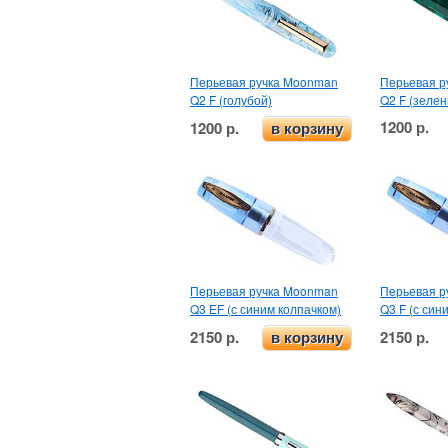
Перьевая ручка Moonman
Перьевая р
Q2 F (голубой)
Q2 F (зеле
1200 р.
1200 р.
в корзину
Перьевая ручка Moonman
Перьевая р
Q3 EF (с синим колпачком)
Q3 F (с син
2150 р.
2150 р.
в корзину