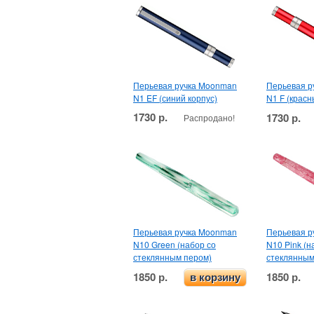
Перьевая ручка Moonman
Перьевая р
N1 EF (синий корпус)
N1 F (красн
1730 р.
1730 р.
Распродано!
Перьевая ручка Moonman
Перьевая р
N10 Green (набор со
N10 Pink (н
стеклянным пером)
стеклянным
1850 р.
1850 р.
в корзину