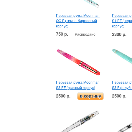
Перьевая ручка Moonman
Перьевая р
QC F (темно-бирюзовый
S1 EF (пер
корпус)
корпус)
750 р.
2300 р.
Распродано!
Перьевая ручка Moonman
Перьевая р
S3 EF (красный корпус)
S3 F (голуб
2500 р.
2500 р.
в корзину