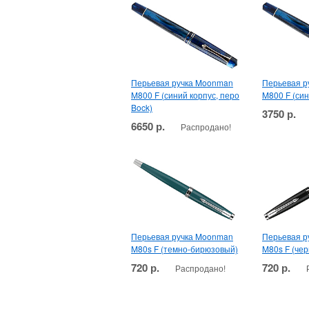
Перьевая ручка Moonman
Перьевая р
M800 F (синий корпус, перо
M800 F (син
Bock)
3750 р.
6650 р.
Распродано!
Перьевая ручка Moonman
Перьевая р
M80s F (темно-бирюзовый)
M80s F (че
720 р.
720 р.
Распродано!