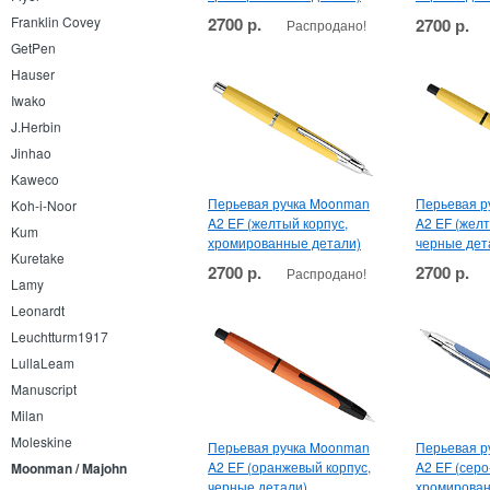
Franklin Covey
2700 р.
2700 р.
Распродано!
GetPen
Hauser
Iwako
J.Herbin
Jinhao
Kaweco
Перьевая ручка Moonman
Перьевая р
Koh-i-Noor
A2 EF (желтый корпус,
A2 EF (желт
Kum
хромированные детали)
черные дет
Kuretake
2700 р.
2700 р.
Распродано!
Lamy
Leonardt
Leuchtturm1917
LullaLeam
Manuscript
Milan
Moleskine
Перьевая ручка Moonman
Перьевая р
A2 EF (оранжевый корпус,
A2 EF (серо
Moonman / Majohn
черные детали)
хромирован