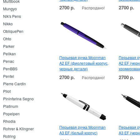
Multibook
2700 р.
2700 р.
Распродано!
Mungyo
Nik's Pens
Nikko
ObliquePen
Ohto
Parker
Pelikan
Перьевая ручка Moonman
Перьевая р
Penac
A2 EF (фиолетовый корпус,
A2 EF (черн
PenBBS
черные детали)
хромирован
Pentel
2700 р.
2700 р.
Распродано!
Pierre Cardin
Pilot
Pininfarina Segno
Platinum
Popelpen
Rhodia
Перьевая ручка Moonman
Перьевая р
Rohrer & Klingner
A3 EF (белый корпус)
A3 EF (черн
Rotring