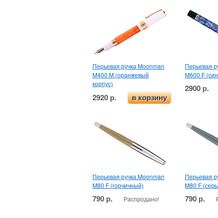
Перьевая ручка Moonman
Перьевая р
M400 M (оранжевый
M600 F (син
корпус)
2900 р.
2920 р.
в корзину
Перьевая ручка Moonman
Перьевая р
M80 F (горчичный)
M80 F (сер
790 р.
790 р.
Распродано!