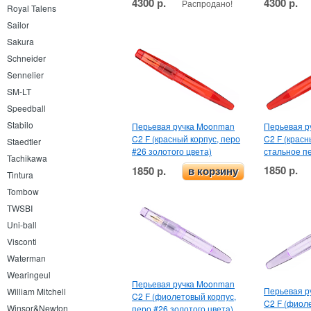
4300 р.
4300 р.
Распродано!
Royal Talens
Sailor
Sakura
Schneider
Sennelier
SM-LT
Speedball
Stabilo
Перьевая ручка Moonman
Перьевая р
C2 F (красный корпус, перо
C2 F (красн
Staedtler
#26 золотого цвета)
стальное п
Tachikawa
1850 р.
1850 р.
в корзину
Tintura
Tombow
TWSBI
Uni-ball
Visconti
Waterman
Wearingeul
Перьевая ручка Moonman
Перьевая р
William Mitchell
C2 F (фиолетовый корпус,
C2 F (фиол
Winsor&Newton
перо #26 золотого цвета)