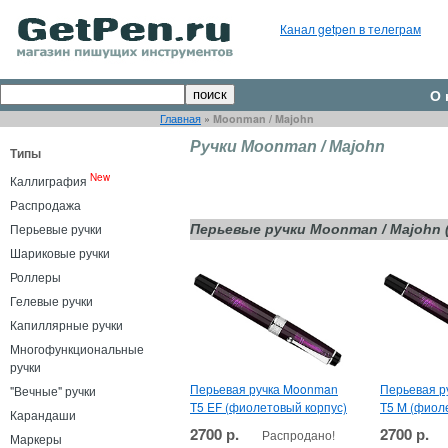
Канал getpen в телеграм
О 
Главная
»
Moonman / Majohn
Ручки Moonman / Majohn
Типы
New
Каллиграфия
Распродажа
Перьевые ручки
Перьевые ручки Moonman / Majohn (
Шариковые ручки
Роллеры
Гелевые ручки
Капиллярные ручки
Многофункциональные
ручки
Перьевая ручка Moonman
Перьевая р
"Вечные" ручки
T5 EF (фиолетовый корпус)
T5 M (фиол
Карандаши
2700 р.
2700 р.
Распродано!
Маркеры