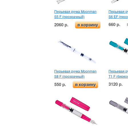
Перьевая ручка Moonman
Перьевая р
S5 F (прозрачный)
S6 EF (про
660 р.
2060 р.
в корзину
Перьевая ручка Moonman
Перьевая р
S8 F (прозрачный)
T1 F (бирю
3120 р.
550 р.
в корзину