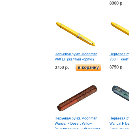
8300 р.
Перьевая ручка Moonman
Перьевая р
V60 EF (желтый корпус)
V60 F (желт
3750 р.
3750 р.
в корзину
Перьевая ручка Moonman
Перьевая р
Wancai F Desert Yellow
Wancai F Ice
(красно-оранжевый корпус)
(сине-зеле