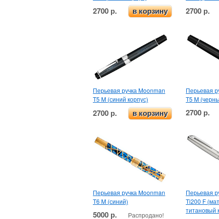
2700 р.
2700 р.
в корзину
Перьевая ручка Moonman
Перьевая р
T5 M (синий корпус)
T5 M (черны
2700 р.
2700 р.
в корзину
Перьевая ручка Moonman
Перьевая р
T6 M (синий)
Ti200 F (ма
титановый 
5000 р.
Распродано!