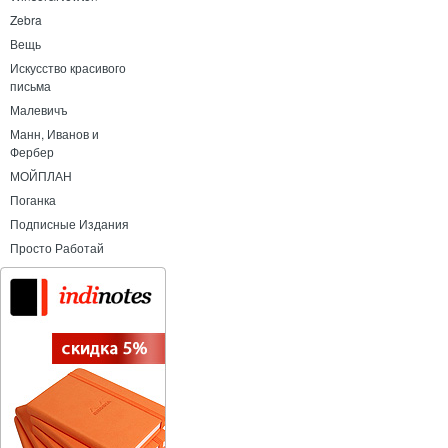
Zebra
Вещь
Искусство красивого
письма
Малевичъ
Манн, Иванов и
Фербер
МОЙПЛАН
Поганка
Подписные Издания
Просто Работай