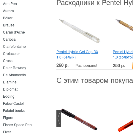
Расходники к Pentel Hy
Arm.Pen
Aurora
Böker
Brause
Caran d’Ache
Carioca
Clairefontaine
Pentel Hybrid Gel Grip DX
Pentel Hybri
Cretacolor
1.0 (белый)
1.0 (золото
Cross
260 р.
250 р.
Распродано!
Daler Rowney
De Atramentis
С этим товаром покуп
Diamine
Diplomat
Edding
Faber-Castell
Falafel books
Figaro
Fisher Space Pen
Flyer