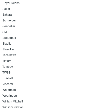
Royal Talens
Sailor
Sakura
Schneider
Sennelier
SM-LT
Speedball
Stabilo
Staedtler
Tachikawa
Tintura
Tombow
TWSBI
Uni-ball
Visconti
Waterman
Wearingeul
William Mitchell
Winsor&Newton