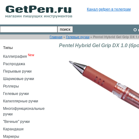
Канал getpen в телеграм
О 
Главная
»
Гелевые ручки
»
Pentel Hybrid Gel Grip DX 
Pentel Hybrid Gel Grip DX 1.0 (б
Типы
New
Каллиграфия
Распродажа
Перьевые ручки
Шариковые ручки
Роллеры
Гелевые ручки
Капиллярные ручки
Многофункциональные
ручки
"Вечные" ручки
Карандаши
Маркеры