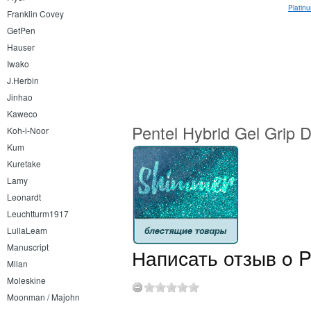
Pentel Orenz 0.2
Platin
Franklin Covey
GetPen
Hauser
Iwako
J.Herbin
Jinhao
Kaweco
Pentel Hybrid Gel Grip 
Koh-i-Noor
Kum
Kuretake
Lamy
Leonardt
Leuchtturm1917
LullaLeam
Manuscript
Написать отзыв o Pe
Milan
Moleskine
Moonman / Majohn