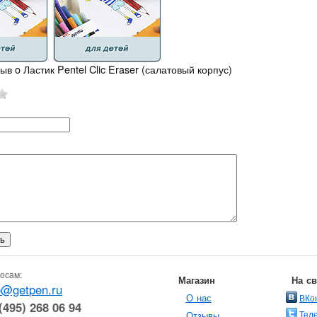
ыв o Ластик Pentel Clic Eraser (салатовый корпус)
осам:
Магазин
На с
o@getpen.ru
О нас
ВКо
(495) 268 06 94
Тел
Отзывы