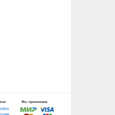
вязи
Мы принимаем
нтакте
еграмм