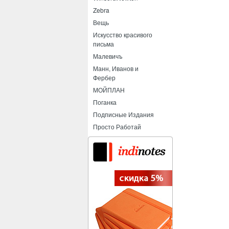
Zebra
Вещь
Искусство красивого
письма
Малевичъ
Манн, Иванов и
Фербер
МОЙПЛАН
Поганка
Подписные Издания
Просто Работай