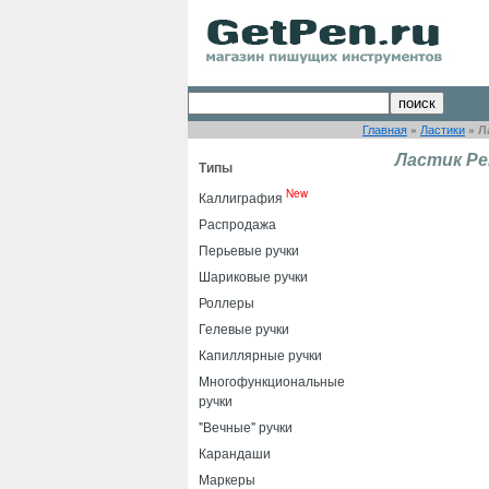
Главная
»
Ластики
»
Л
Ластик Pen
Типы
New
Каллиграфия
Распродажа
Перьевые ручки
Шариковые ручки
Роллеры
Гелевые ручки
Капиллярные ручки
Многофункциональные
ручки
"Вечные" ручки
Карандаши
Маркеры