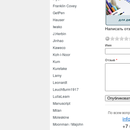
Franklin Covey
GetPen
Hauser
Iwako
Написать отз
J.Herbin
Jinhao
Имя
Kaweco
Koh-i-Noor
Отзыв
*
Kum
Kuretake
Lamy
Leonardt
Leuchtturm1917
LullaLeam
Manuscript
Milan
По всем вопр
Moleskine
inf
Moonman / Majohn
+7 