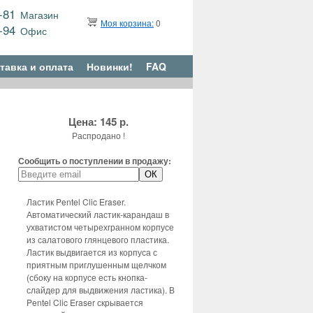
9-81
Магазин
Моя корзина:
0
6-94
Офис
тавка и оплата
Новинки!
FAQ
Цена: 145 р.
Распродано !
Сообщить о поступлении в продажу:
Ластик Pentel Clic Eraser.
Автоматический ластик-карандаш в
ухватистом четырехгранном корпусе
из салатового глянцевого пластика.
Ластик выдвигается из корпуса с
приятным приглушенным щелчком
(сбоку на корпусе есть кнопка-
слайдер для выдвижения ластика). В
Pentel Clic Eraser скрывается