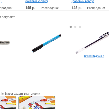
)
(желтый корпус)
(розовый корпус)
145 р.
145 р.
продано!
Распродано!
Распродано!
м покупают
Uni-ball Signo 0.7
lic Eraser входит в категории