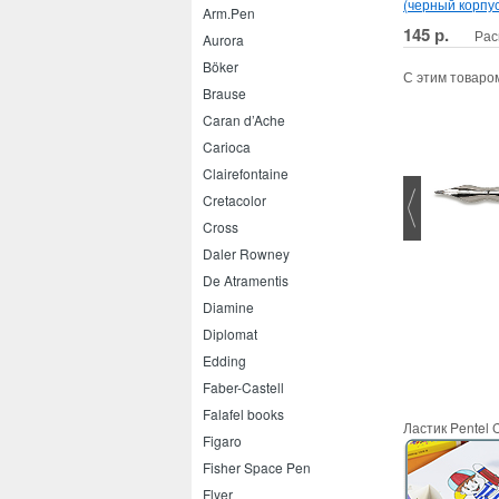
(черный корпус
Arm.Pen
145 р.
Рас
Aurora
Böker
С этим товаро
Brause
Caran d’Ache
Carioca
Clairefontaine
Cretacolor
Cross
Daler Rowney
Stabilo Point 88
Staedtler Razorplast
De Atramentis
Diamine
Diplomat
Edding
Faber-Castell
Falafel books
Ластик Pentel C
Figaro
Fisher Space Pen
Flyer