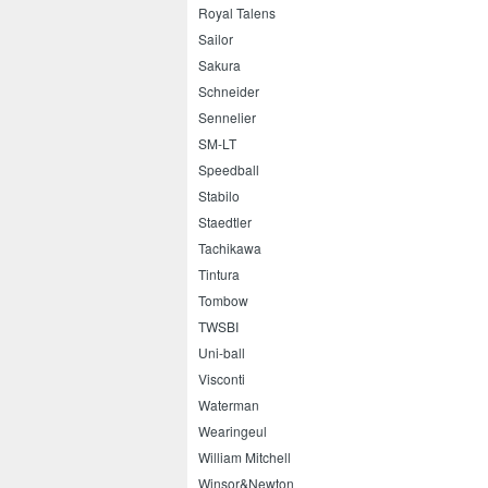
Royal Talens
Sailor
Sakura
Schneider
Sennelier
SM-LT
Speedball
Stabilo
Staedtler
Tachikawa
Tintura
Tombow
TWSBI
Uni-ball
Visconti
Waterman
Wearingeul
William Mitchell
Winsor&Newton