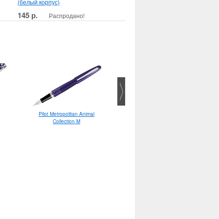
(белый корпус)
145 р.
Распродано!
Pilot Metropolitan Animal
Pentel Energel Xm 0.7
Collection M