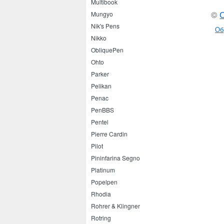
Multibook
©
Mungyo
Nik's Pens
Об
Nikko
ObliquePen
Ohto
Parker
Pelikan
Penac
PenBBS
Pentel
Pierre Cardin
Pilot
Pininfarina Segno
Platinum
Popelpen
Rhodia
Rohrer & Klingner
Rotring