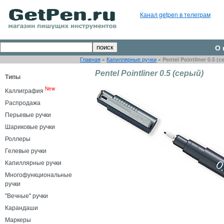
Канал getpen в телеграм
О 
Главная
»
Капиллярные ручки
»
Pentel Pointliner 0.5 (
Pentel Pointliner 0.5 (серый)
Типы
New
Каллиграфия
Распродажа
Перьевые ручки
Шариковые ручки
Роллеры
Гелевые ручки
Капиллярные ручки
Многофункциональные
ручки
"Вечные" ручки
Карандаши
Маркеры