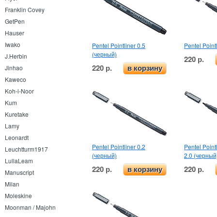
Franklin Covey
GetPen
Hauser
Iwako
Pentel Pointliner 0.5
Pentel Point
(черный)
J.Herbin
220 р.
220 р.
Jinhao
в корзину
Kaweco
Koh-i-Noor
Kum
Kuretake
Lamy
Leonardt
Pentel Pointliner 0.2
Pentel Point
Leuchtturm1917
(черный)
2.0 (черный
LullaLeam
220 р.
220 р.
в корзину
Manuscript
Milan
Moleskine
Moonman / Majohn