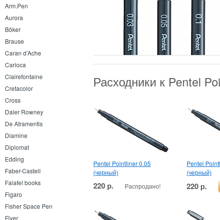
Arm.Pen
Aurora
Böker
Brause
Caran d’Ache
Carioca
Clairefontaine
Расходники к Pentel Po
Cretacolor
Cross
Daler Rowney
De Atramentis
Diamine
Diplomat
Edding
Pentel Pointliner 0.05
Pentel Point
Faber-Castell
(черный)
(черный)
Falafel books
220 р.
220 р.
Распродано!
Figaro
Fisher Space Pen
Flyer