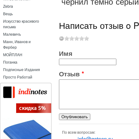
чернил темно серый
Zebra
Вещь
Искусство красивого
Написать отзыв o Pe
письма
Малевичъ
Манн, Иванов и
Фербер
Имя
МОЙПЛАН
Поганка
Подписные Издания
Отзыв
*
Просто Работай
По всем вопросам:
info@getpen.ru