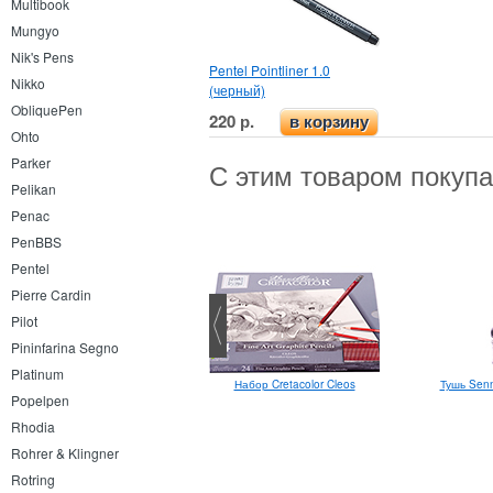
Multibook
Mungyo
Nik's Pens
Pentel Pointliner 1.0
Nikko
(черный)
ObliquePen
220 р.
в корзину
Ohto
Parker
С этим товаром покуп
Pelikan
Penac
PenBBS
Pentel
Pierre Cardin
Pilot
Pininfarina Segno
Platinum
Тушь Senn
Stabilo Point 88
Набор Cretacolor Cleos
Popelpen
Rhodia
Rohrer & Klingner
Rotring