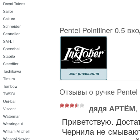
Royal Talens
Sailor
Sakura
Schneider
Pentel Pointliner 0.5 вх
Sennelier
SM-LT
Speedball
Stabilo
Staedtler
Tachikawa
Tintura
Tombow
Отзывы o ручке Pentel P
TWSBI
Uni-ball
дядя АРТЁМ
,
Visconti
Waterman
Приветствую. Достат
Wearingeul
Чернила не смывают
William Mitchell
Winsor&Newton