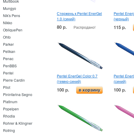
Multibook
Mungyo
Стержень к Pentel EnerGel
Pentel Energ
Nik's Pens
1.0 (синий)
(черный)
Nikko
80 р.
115 р.
Распродано!
ObliquePen
Ohto
Parker
Pelikan
Penac
PenBBS
Pentel
Pentel EnerGel Color 0.7
Pentel EnerG
Pierre Cardin
(темно-синий)
(синий)
Pilot
100 р.
100 р.
в корзину
Pininfarina Segno
Platinum
Popelpen
Rhodia
Rohrer & Klingner
Rotring