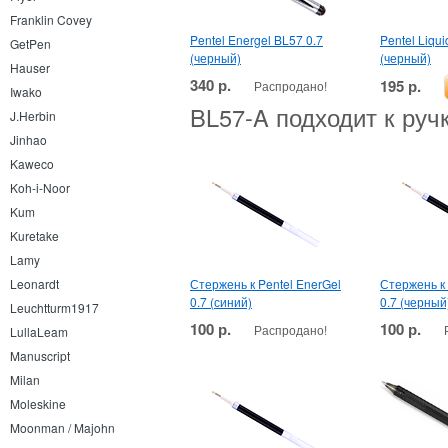
Franklin Covey
Pentel Energel BL57 0.7
Pentel Liqui
GetPen
(черный)
(черный)
Hauser
340 р.
195 р.
Распродано!
Iwako
BL57-A подходит к руч
J.Herbin
Jinhao
Kaweco
Koh-i-Noor
Kum
Kuretake
Lamy
Стержень к Pentel EnerGel
Стержень к 
Leonardt
0.7 (синий)
0.7 (черный
Leuchtturm1917
100 р.
100 р.
Распродано!
LullaLeam
Manuscript
Milan
Moleskine
Moonman / Majohn