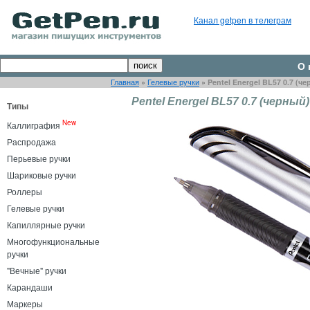
Канал getpen в телеграм
О 
Главная
»
Гелевые ручки
»
Pentel Energel BL57 0.7 (ч
Pentel Energel BL57 0.7 (черный)
Типы
New
Каллиграфия
Распродажа
Перьевые ручки
Шариковые ручки
Роллеры
Гелевые ручки
Капиллярные ручки
Многофункциональные
ручки
"Вечные" ручки
Карандаши
Маркеры