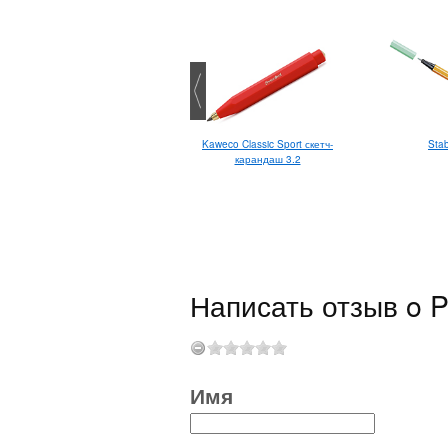
Stabilo Palette XF
Kaweco Classic Sport скетч-
Stab
карандаш 3.2
Написать отзыв o P
Имя