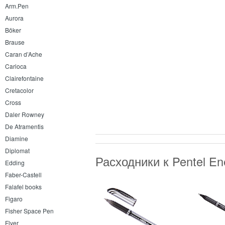
Arm.Pen
Aurora
Böker
Brause
Caran d’Ache
Carioca
Clairefontaine
Cretacolor
Cross
Daler Rowney
De Atramentis
Diamine
Diplomat
Расходники к Pentel E
Edding
Faber-Castell
Falafel books
Figaro
Fisher Space Pen
Flyer