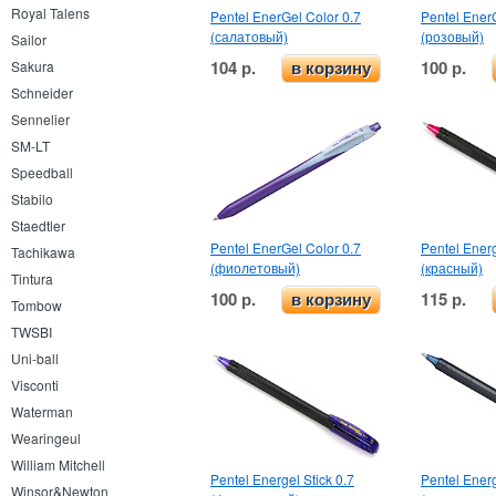
Royal Talens
Pentel EnerGel Color 0.7
Pentel EnerG
(салатовый)
(розовый)
Sailor
104 р.
100 р.
Sakura
в корзину
Schneider
Sennelier
SM-LT
Speedball
Stabilo
Staedtler
Pentel EnerGel Color 0.7
Pentel Energ
Tachikawa
(фиолетовый)
(красный)
Tintura
100 р.
115 р.
в корзину
Tombow
TWSBI
Uni-ball
Visconti
Waterman
Wearingeul
William Mitchell
Pentel Energel Stick 0.7
Pentel Energ
Winsor&Newton