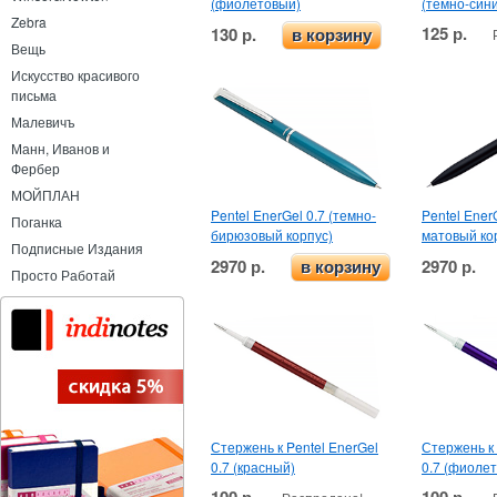
(фиолетовый)
(темно-син
Zebra
125 р.
130 р.
в корзину
Вещь
Искусство красивого
письма
Малевичъ
Манн, Иванов и
Фербер
МОЙПЛАН
Pentel EnerGel 0.7 (темно-
Pentel Ener
Поганка
бирюзовый корпус)
матовый ко
Подписные Издания
2970 р.
2970 р.
в корзину
Просто Работай
Стержень к Pentel EnerGel
Стержень к 
0.7 (красный)
0.7 (фиоле
100 р.
100 р.