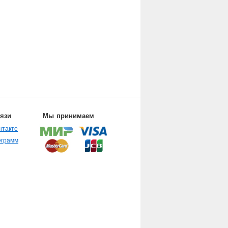
вязи
Мы принимаем
нтакте
еграмм