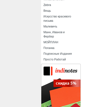
Zebra
Вещь
Искусство красивого
письма
Малевичъ
Манн, Иванов и
Фербер
МОЙПЛАН
Поганка
Подписные Издания
Просто Работай