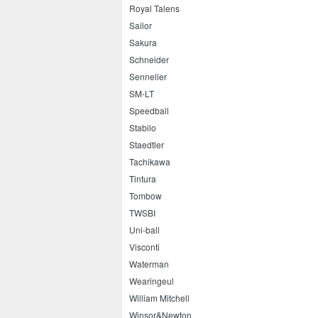
Royal Talens
Sailor
Sakura
Schneider
Sennelier
SM-LT
Speedball
Stabilo
Staedtler
Tachikawa
Tintura
Tombow
TWSBI
Uni-ball
Visconti
Waterman
Wearingeul
William Mitchell
Winsor&Newton