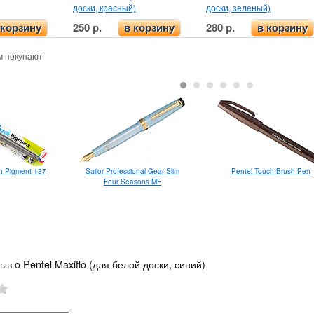
доски, красный)
доски, зеленый)
250 р.
280 р.
 корзину
в корзину
в корзину
м покупают
sh Pigment 137
Sailor Professional Gear Slim
Pentel Touch Brush Pen
Four Seasons MF
ыв o Pentel Maxiflo (для белой доски, синий)