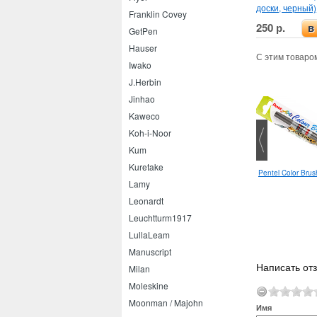
доски, черный)
Franklin Covey
250 р.
в
GetPen
Hauser
С этим товаро
Iwako
J.Herbin
Jinhao
Kaweco
Koh-i-Noor
Kum
Kuretake
Pentel Color Bru
Edding 1455 5 мм
Lamy
Leonardt
Leuchtturm1917
LullaLeam
Manuscript
Написать отз
Milan
Moleskine
Moonman / Majohn
Имя