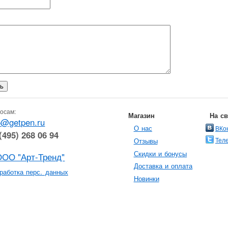
осам:
Магазин
На с
o@getpen.ru
О нас
ВКо
(495) 268 06 94
Тел
Отзывы
Скидки и бонусы
ООО "Арт-Тренд"
Доставка и оплата
работка перс. данных
Новинки