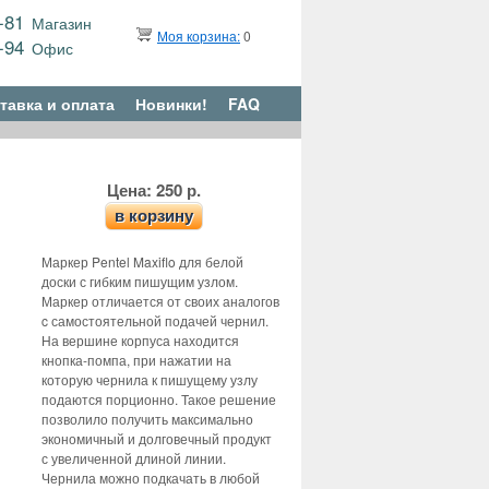
9-81
Магазин
Моя корзина:
0
6-94
Офис
тавка и оплата
Новинки!
FAQ
Цена: 250 р.
в корзину
Маркер Pentel Maxiflo для белой
доски с гибким пишущим узлом.
Маркер отличается от своих аналогов
c самостоятельной подачей чернил.
На вершине корпуса находится
кнопка-помпа, при нажатии на
которую чернила к пишущему узлу
подаются порционно. Такое решение
позволило получить максимально
экономичный и долговечный продукт
с увеличенной длиной линии.
Чернила можно подкачать в любой