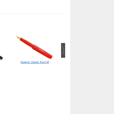
Kaweco Classic Sport M
Pentel Illumina flex
текстовыделитель