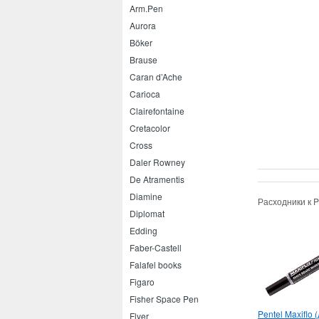
Arm.Pen
Aurora
Böker
Brause
Caran d’Ache
Carioca
Clairefontaine
Cretacolor
Cross
Daler Rowney
De Atramentis
Diamine
Расходники к P
Diplomat
Edding
Faber-Castell
Falafel books
Figaro
Fisher Space Pen
Pentel Maxiflo 
Flyer