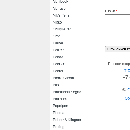
Multibook
Mungyo
Отзыв
*
Nik's Pens
Nikko
ObliquePen
Ohto
Parker
Pelikan
Penac
По всем вопр
PenBBS
inf
Pentel
+7 
Pierre Cardin
Pilot
©
Pininfarina Segno
Об
Platinum
Popelpen
Rhodia
Rohrer & Klingner
Rotring