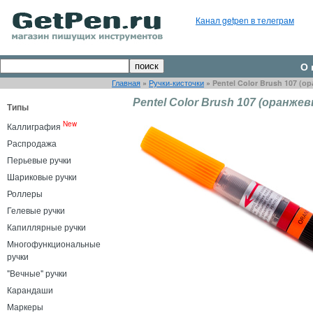
Канал getpen в телеграм
О 
Главная
»
Ручки-кисточки
»
Pentel Color Brush 107 (
Pentel Color Brush 107 (оранже
Типы
New
Каллиграфия
Распродажа
Перьевые ручки
Шариковые ручки
Роллеры
Гелевые ручки
Капиллярные ручки
Многофункциональные
ручки
"Вечные" ручки
Карандаши
Маркеры