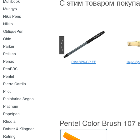
С этим товаром покуп
Multibook
Mungyo
Nik's Pens
Nikko
ObliquePen
Ohto
Parker
Pelikan
Penac
dding 7 Mini текстовыделитель
Pilot BPS-GP EF
Перо Sp
PenBBS
Pentel
Pierre Cardin
Pilot
Pininfarina Segno
Platinum
Popelpen
Pentel Color Brush 107
Rhodia
Rohrer & Klingner
Rotring