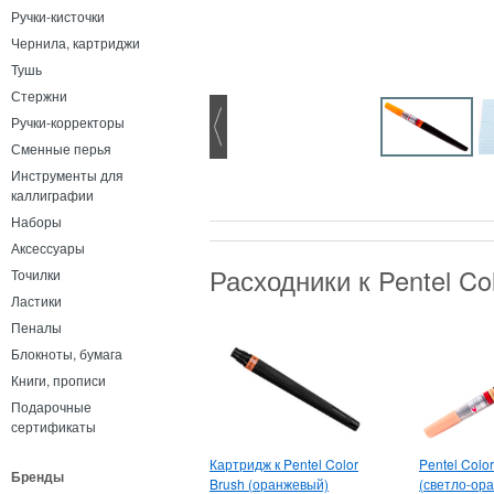
Ручки-кисточки
Чернила, картриджи
Тушь
Стержни
Ручки-корректоры
Сменные перья
Инструменты для
каллиграфии
Наборы
Аксессуары
Расходники к Pentel C
Точилки
Ластики
Пеналы
Блокноты, бумага
Книги, прописи
Подарочные
сертификаты
Картридж к Pentel Color
Pentel Colo
Бренды
Brush (оранжевый)
(светло-ор