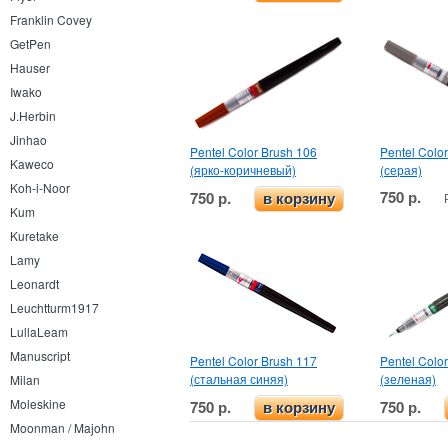
Franklin Covey
GetPen
Hauser
Iwako
J.Herbin
Jinhao
Pentel Color Brush 106
Pentel Colo
Kaweco
(ярко-коричневый)
(серая)
Koh-i-Noor
750 р.
750 р.
в корзину
Kum
Kuretake
Lamy
Leonardt
Leuchtturm1917
LullaLeam
Manuscript
Pentel Color Brush 117
Pentel Colo
(стальная синяя)
(зеленая)
Milan
Moleskine
750 р.
750 р.
в корзину
Moonman / Majohn