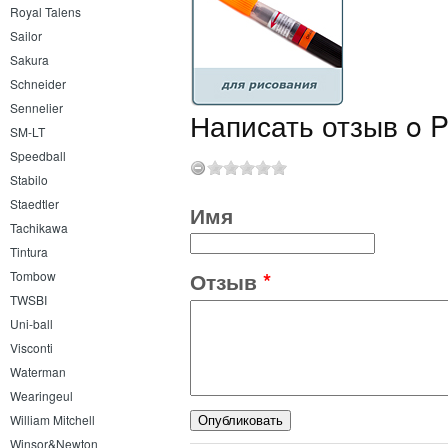
Royal Talens
Sailor
Sakura
Schneider
Sennelier
Написать отзыв o P
SM-LT
Speedball
Stabilo
Staedtler
Имя
Tachikawa
Tintura
Отзыв
*
Tombow
TWSBI
Uni-ball
Visconti
Waterman
Wearingeul
William Mitchell
Winsor&Newton