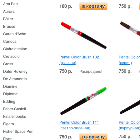
Arm.Pen
180 р.
750 р.
в корзину
Aurora
Böker
Brause
Caran d’Ache
Carioca
Clairefontaine
Cretacolor
Pentel Color Brush 102
Pentel Colo
(красная)
(сепия)
Cross
750 р.
750 р.
Распродано!
Daler Rowney
De Atramentis
Diamine
Diplomat
Edding
Faber-Castell
Falafel books
Pentel Color Brush 111
Pentel Colo
Figaro
(светло-зеленая)
(пурпурная
Fisher Space Pen
750 р.
750 р.
в корзину
Flyer