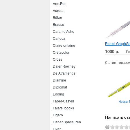
Arm.Pen
Aurora
Böker
Brause
Caran d’Ache
Carioca
Pentel GraphGe
Clairefontaine
1000 р.
Ра
Cretacolor
Cross
С этим товаро
Daler Rowney
De Atramentis
Diamine
Diplomat
Edding
Faber-Castell
Hauser 
Falafel books
Figaro
Написать отз
Fisher Space Pen
Flyer