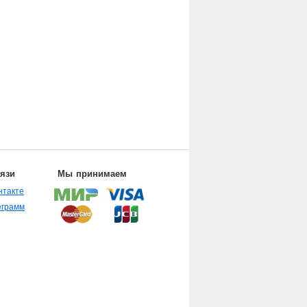
вязи
Мы принимаем
нтакте
еграмм