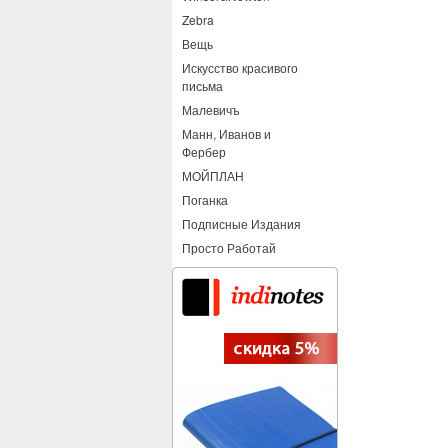
Zebra
Вещь
Искусство красивого
письма
Малевичъ
Манн, Иванов и
Фербер
МОЙПЛАН
Поганка
Подписные Издания
Просто Работай