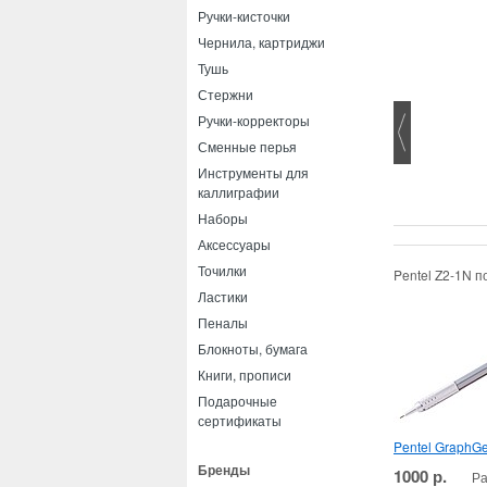
Ручки-кисточки
Чернила, картриджи
Тушь
Стержни
Ручки-корректоры
Сменные перья
Инструменты для
каллиграфии
Наборы
Аксессуары
Точилки
Pentel Z2-1N п
Ластики
Пеналы
Блокноты, бумага
Книги, прописи
Подарочные
сертификаты
Pentel GraphGe
Бренды
1000 р.
Ра