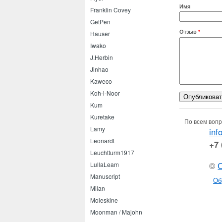
Имя
Franklin Covey
GetPen
Отзыв
*
Hauser
Iwako
J.Herbin
Jinhao
Kaweco
Koh-i-Noor
Kum
Kuretake
По всем вопр
Lamy
inf
Leonardt
+7 
Leuchtturm1917
©
LullaLeam
Manuscript
Об
Milan
Moleskine
Moonman / Majohn