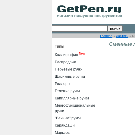
Главная
»
Ластики
»
C
Cменные л
Типы
New
Каллиграфия
Распродажа
Перьевые ручки
Шариковые ручки
Роллеры
Гелевые ручки
Капиллярные ручки
Многофункциональные
ручки
"Вечные" ручки
Карандаши
Маркеры