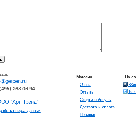
осам:
Магазин
На с
o@getpen.ru
О нас
ВКо
(495) 268 06 94
Тел
Отзывы
Скидки и бонусы
ООО "Арт-Тренд"
Доставка и оплата
работка перс. данных
Новинки