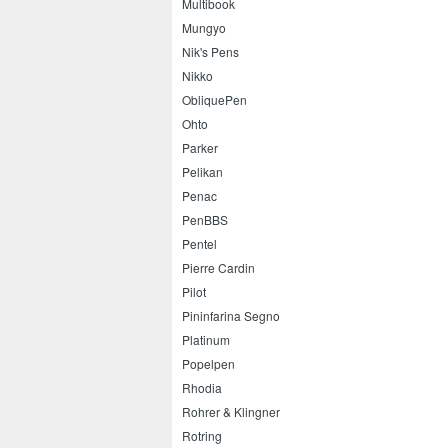
Multibook
Mungyo
Nik's Pens
Nikko
ObliquePen
Ohto
Parker
Pelikan
Penac
PenBBS
Pentel
Pierre Cardin
Pilot
Pininfarina Segno
Platinum
Popelpen
Rhodia
Rohrer & Klingner
Rotring