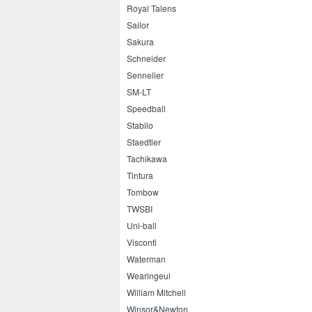
Royal Talens
Sailor
Sakura
Schneider
Sennelier
SM-LT
Speedball
Stabilo
Staedtler
Tachikawa
Tintura
Tombow
TWSBI
Uni-ball
Visconti
Waterman
Wearingeul
William Mitchell
Winsor&Newton