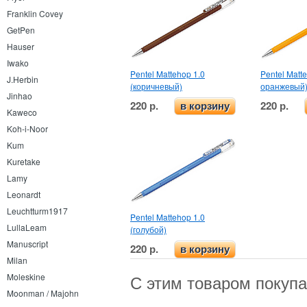
Franklin Covey
GetPen
Hauser
Iwako
Pentel Mattehop 1.0
Pentel Matt
J.Herbin
(коричневый)
оранжевый
Jinhao
220 р.
220 р.
в корзину
Kaweco
Koh-i-Noor
Kum
Kuretake
Lamy
Leonardt
Leuchtturm1917
Pentel Mattehop 1.0
LullaLeam
(голубой)
Manuscript
220 р.
в корзину
Milan
Moleskine
С этим товаром покуп
Moonman / Majohn