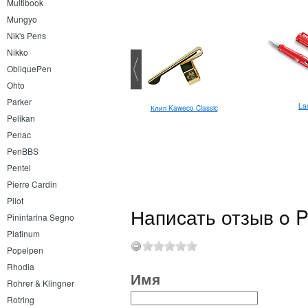
Multibook
Mungyo
Nik's Pens
Nikko
ObliquePen
Ohto
Parker
La
Carioca Glitter 1.0
Клип Kaweco Classic
Pelikan
Penac
PenBBS
Pentel
Pierre Cardin
Pilot
Написать отзыв o P
Pininfarina Segno
Platinum
Popelpen
Rhodia
Имя
Rohrer & Klingner
Rotring