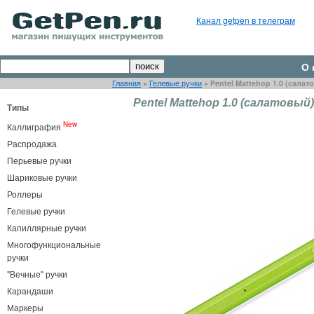
Канал getpen в телеграм
О 
Главная
»
Гелевые ручки
»
Pentel Mattehop 1.0 (салат
Pentel Mattehop 1.0 (салатовый)
Типы
New
Каллиграфия
Распродажа
Перьевые ручки
Шариковые ручки
Роллеры
Гелевые ручки
Капиллярные ручки
Многофункциональные
ручки
"Вечные" ручки
Карандаши
Маркеры