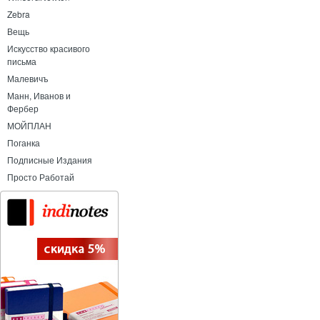
Zebra
Вещь
Искусство красивого
письма
Малевичъ
Манн, Иванов и
Фербер
МОЙПЛАН
Поганка
Подписные Издания
Просто Работай