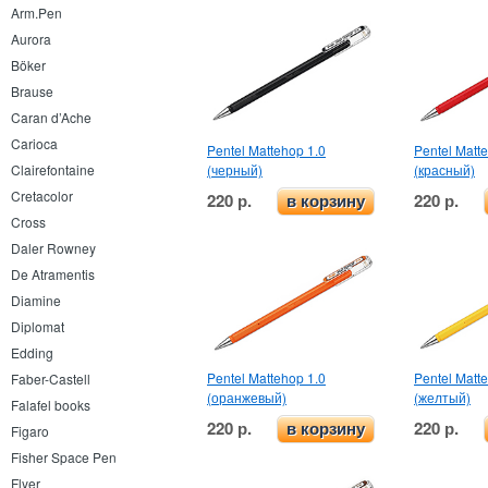
Arm.Pen
Aurora
Böker
Brause
Caran d’Ache
Carioca
Pentel Mattehop 1.0
Pentel Matt
(черный)
(красный)
Clairefontaine
Cretacolor
220 р.
220 р.
в корзину
Cross
Daler Rowney
De Atramentis
Diamine
Diplomat
Edding
Pentel Mattehop 1.0
Pentel Matt
Faber-Castell
(оранжевый)
(желтый)
Falafel books
220 р.
220 р.
в корзину
Figaro
Fisher Space Pen
Flyer