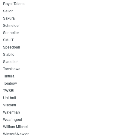
Royal Talens
Sailor
Sakura
Schneider
Sennelier
SM-LT
Speedball
Stabilo
Staedtler
Tachikawa
Tintura
Tombow
TWSBI
Uni-ball
Visconti
Waterman
Wearingeul
William Mitchell
Winsor&Newton