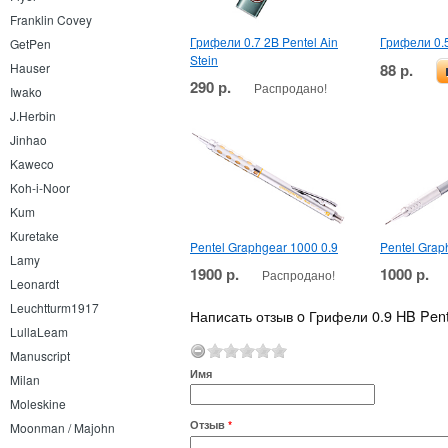
Franklin Covey
Грифели 0.7 2B Pentel Ain
Грифели 0.5
GetPen
Stein
88 р.
Hauser
290 р.
Распродано!
Iwako
J.Herbin
Jinhao
Kaweco
Koh-i-Noor
Kum
Kuretake
Pentel Graphgear 1000 0.9
Pentel Grap
Lamy
1900 р.
1000 р.
Распродано!
Leonardt
Leuchtturm1917
Написать отзыв o Грифели 0.9 HB Pente
LullaLeam
Manuscript
Имя
Milan
Moleskine
Отзыв
*
Moonman / Majohn