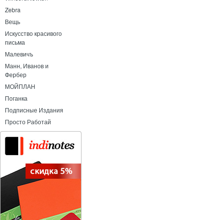
Zebra
Вещь
Искусство красивого
письма
Малевичъ
Манн, Иванов и
Фербер
МОЙПЛАН
Поганка
Подписные Издания
Просто Работай