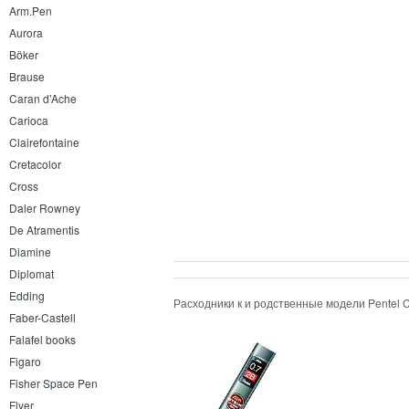
Arm.Pen
Aurora
Böker
Brause
Caran d’Ache
Carioca
Clairefontaine
Cretacolor
Cross
Daler Rowney
De Atramentis
Diamine
Diplomat
Edding
Расходники к и родственные модели
Pentel 
Faber-Castell
Falafel books
Figaro
Fisher Space Pen
Flyer