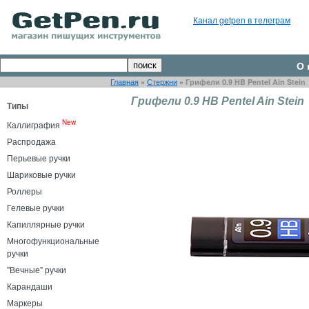
Канал getpen в телеграм
О 
Главная
»
Стержни
»
Грифели 0.9 HB Pentel Ain Stein
Грифели 0.9 HB Pentel Ain Stein
Типы
New
Каллиграфия
Распродажа
Перьевые ручки
Шариковые ручки
Роллеры
Гелевые ручки
Капиллярные ручки
Многофункциональные
ручки
"Вечные" ручки
Карандаши
Маркеры