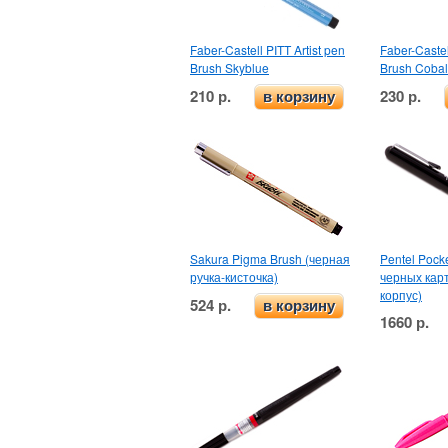
Faber-Castell PITT Artist pen
Faber-Castel
Brush Skyblue
Brush Cobal
210 р.
230 р.
в корзину
Sakura Pigma Brush (черная
Pentel Pocke
ручка-кисточка)
черных кар
корпус)
524 р.
в корзину
1660 р.