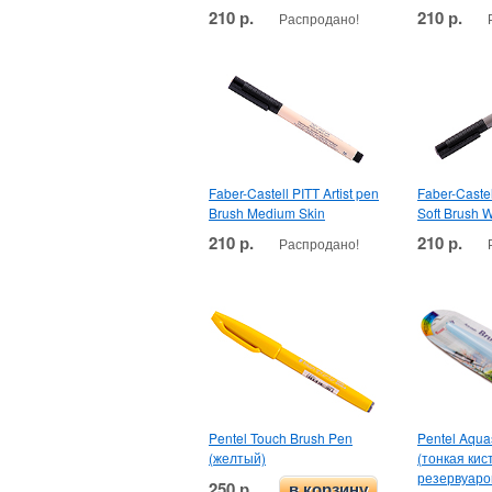
210 р.
210 р.
Распродано!
Faber-Castell PITT Artist pen
Faber-Castel
Brush Medium Skin
Soft Brush 
210 р.
210 р.
Распродано!
Pentel Touch Brush Pen
Pentel Aqua
(желтый)
(тонкая кист
резервуаро
250 р.
в корзину