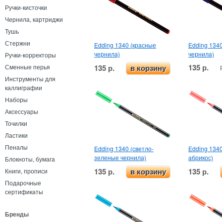
Ручки-кисточки
Чернила, картриджи
Тушь
Стержни
Edding 1340 (красные
Edding 1340
чернила)
чернила)
Ручки-корректоры
135 р.
Сменные перья
135 р.
в корзину
Инструменты для
каллиграфии
Наборы
Аксессуары
Точилки
Ластики
Пеналы
Edding 1340 (светло-
Edding 1340
зеленые чернила)
абрикос)
Блокноты, бумага
135 р.
135 р.
Книги, прописи
в корзину
Подарочные
сертификаты
Бренды