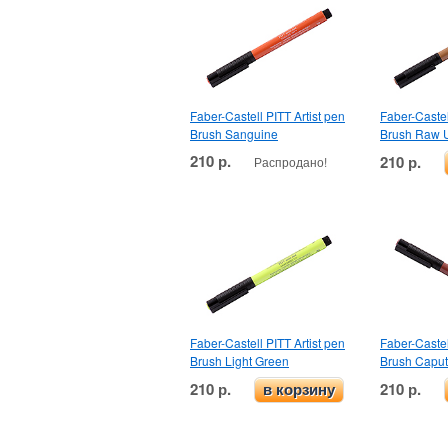
Faber-Castell PITT Artist pen
Faber-Castel
Brush Sanguine
Brush Raw 
210 р.
210 р.
Распродано!
Faber-Castell PITT Artist pen
Faber-Castel
Brush Light Green
Brush Capu
210 р.
210 р.
в корзину