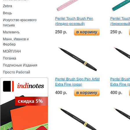
Zebra
Вещь
Pentel Touch Brush Pen
Pentel Touc
Искусство красивого
(бледно-розовый)
(бирюзовый
письма
250 р.
250 р.
Малевичъ
в корзину
Манн, Иванов и
Фербер
МОЙПЛАН
Поганка
Подписные Издания
Просто Работай
Pentel Brush Sign Pen Artist
Pentel Brush
Extra Fine (охра)
Extra Fine 
400 р.
400 р.
в корзину