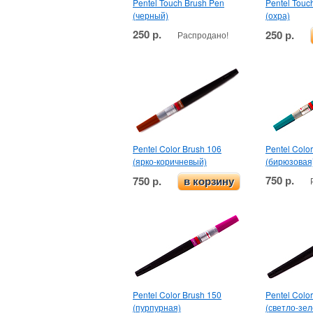
Pentel Touch Brush Pen
Pentel Touc
(черный)
(охра)
250 р.
250 р.
Распродано!
Pentel Color Brush 106
Pentel Colo
(ярко-коричневый)
(бирюзовая
750 р.
750 р.
в корзину
Pentel Color Brush 150
Pentel Colo
(пурпурная)
(светло-зе