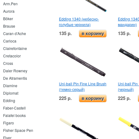
Arm.Pen
Aurora
Böker
Edding 1340 (небесно-
Edding 1340
голубые чернила)
мандарин)
Brause
135 р.
135 р.
Caran d’Ache
в корзину
Carioca
Clairefontaine
Cretacolor
Cross
Daler Rowney
De Atramentis
Uni-ball Pin Fine Line Brush
Uni-ball Pin
Diamine
(темно-серый)
(черный)
Diplomat
225 р.
225 р.
в корзину
Edding
Faber-Castell
Falafel books
Figaro
Fisher Space Pen
Flyer