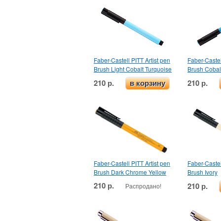
Faber-Castell PITT Artist pen
Faber-Castel
Brush Light Cobalt Turquoise
Brush Cobal
210 р.
210 р.
в корзину
Faber-Castell PITT Artist pen
Faber-Castel
Brush Dark Chrome Yellow
Brush Ivory
210 р.
210 р.
Распродано!