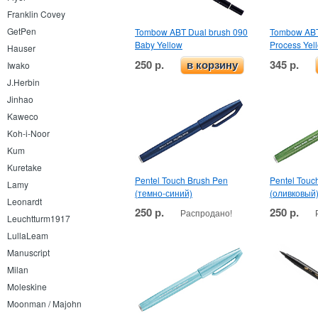
Franklin Covey
GetPen
Tombow ABT Dual brush 090
Tombow ABT
Baby Yellow
Process Yel
Hauser
250 р.
345 р.
Iwako
в корзину
J.Herbin
Jinhao
Kaweco
Koh-i-Noor
Kum
Kuretake
Pentel Touch Brush Pen
Pentel Touc
Lamy
(темно-синий)
(оливковый
Leonardt
250 р.
250 р.
Распродано!
Leuchtturm1917
LullaLeam
Manuscript
Milan
Moleskine
Moonman / Majohn