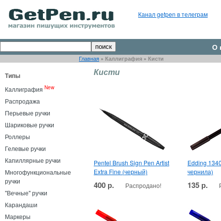
Канал getpen в телеграм
О 
Главная
»
Каллиграфия
»
Кисти
Кисти
Типы
New
Каллиграфия
Распродажа
Перьевые ручки
Шариковые ручки
Роллеры
Гелевые ручки
Капиллярные ручки
Pentel Brush Sign Pen Artist
Edding 134
Extra Fine (черный)
чернила)
Многофункциональные
ручки
400 р.
135 р.
Распродано!
"Вечные" ручки
Карандаши
Маркеры