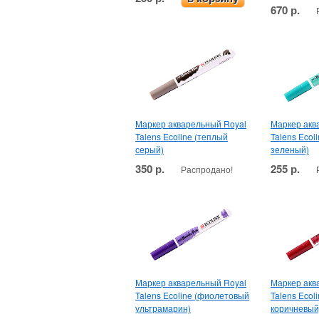
670 р.
Маркер акварельный Royal
Маркер акв
Talens Ecoline (теплый
Talens Ecol
серый)
зеленый)
350 р.
255 р.
Распродано!
Маркер акварельный Royal
Маркер акв
Talens Ecoline (фиолетовый
Talens Ecoli
ультрамарин)
коричневый