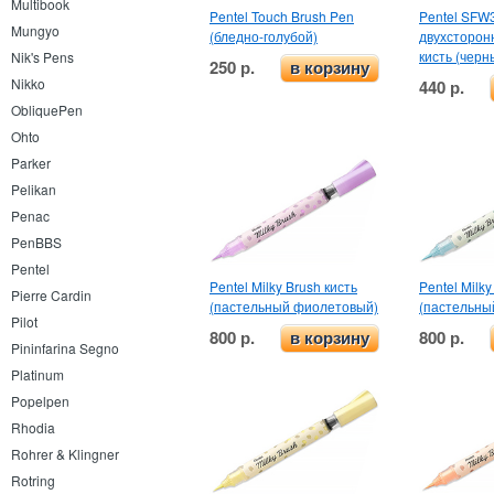
Multibook
Pentel Touch Brush Pen
Pentel SFW
Mungyo
(бледно-голубой)
двухсторон
кисть (черн
Nik's Pens
250 р.
в корзину
Nikko
440 р.
ObliquePen
Ohto
Parker
Pelikan
Penac
PenBBS
Pentel
Pentel Milky Brush кисть
Pentel Milky
Pierre Cardin
(пастельный фиолетовый)
(пастельны
Pilot
800 р.
800 р.
в корзину
Pininfarina Segno
Platinum
Popelpen
Rhodia
Rohrer & Klingner
Rotring