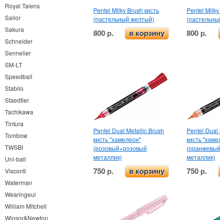
Royal Talens
Pentel Milky Brush кисть
Pentel Milky
Sailor
(пастельный желтый)
(пастельны
Sakura
800 р.
800 р.
в корзину
Schneider
Sennelier
SM-LT
Speedball
Stabilo
Staedtler
Tachikawa
Tintura
Pentel Dual Metallic Brush
Pentel Dual 
Tombow
кисть "хамелеон"
кисть "хаме
TWSBI
(розовый+розовый
(оранжевы
металлик)
металлик)
Uni-ball
750 р.
750 р.
Visconti
в корзину
Waterman
Wearingeul
William Mitchell
Winsor&Newton