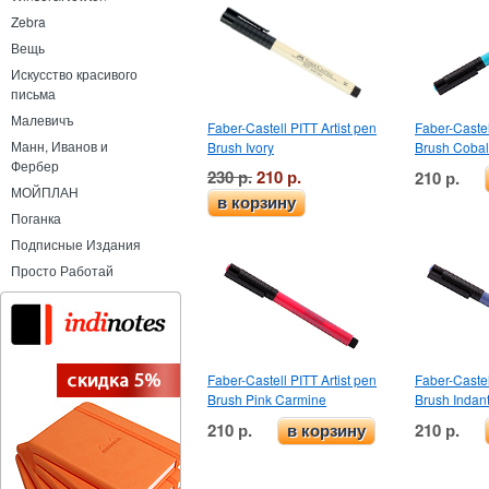
Zebra
Вещь
Искусство красивого
письма
Малевичъ
Faber-Castell PITT Artist pen
Faber-Castel
Манн, Иванов и
Brush Ivory
Brush Cobal
Фербер
230 р.
210 р.
210 р.
МОЙПЛАН
в корзину
Поганка
Подписные Издания
Просто Работай
Faber-Castell PITT Artist pen
Faber-Castel
Brush Pink Carmine
Brush Indan
210 р.
210 р.
в корзину