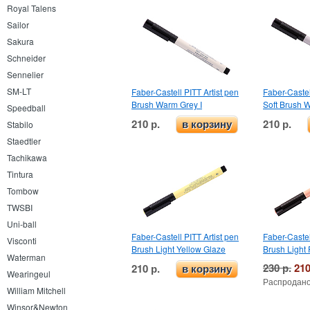
Royal Talens
Sailor
Sakura
Schneider
Sennelier
SM-LT
Faber-Castell PITT Artist pen
Faber-Castel
Brush Warm Grey I
Soft Brush W
Speedball
210 р.
210 р.
в корзину
Stabilo
Staedtler
Tachikawa
Tintura
Tombow
TWSBI
Uni-ball
Faber-Castell PITT Artist pen
Faber-Castel
Visconti
Brush Light Yellow Glaze
Brush Light 
Waterman
230 р.
210
210 р.
в корзину
Wearingeul
Распродано
William Mitchell
Winsor&Newton