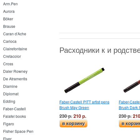
Arm.Pen
Aurora
Böker
Brause
Caran d’Ache
Carioca
Расходники к и родст
Clairefontaine
Cretacolor
Cross
Daler Rowney
De Atramentis
Diamine
Diplomat
Edding
Faber-Castell PITT artist pens
Faber-Castel
Brush May Green
Brush Dark 
Faber-Castell
230 р.
210 р.
230 р.
210
Falafel books
в корзину
в корзи
Figaro
Fisher Space Pen
Flyer