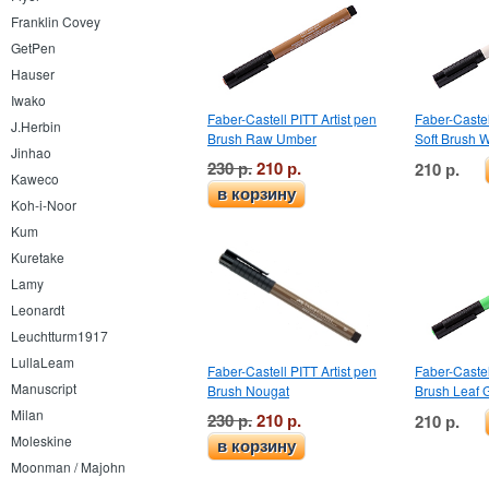
Franklin Covey
GetPen
Hauser
Iwako
Faber-Castell PITT Artist pen
Faber-Castel
J.Herbin
Brush Raw Umber
Soft Brush 
Jinhao
230 р.
210 р.
210 р.
Kaweco
в корзину
Koh-i-Noor
Kum
Kuretake
Lamy
Leonardt
Leuchtturm1917
LullaLeam
Faber-Castell PITT Artist pen
Faber-Castel
Manuscript
Brush Nougat
Brush Leaf 
Milan
230 р.
210 р.
210 р.
Moleskine
в корзину
Moonman / Majohn