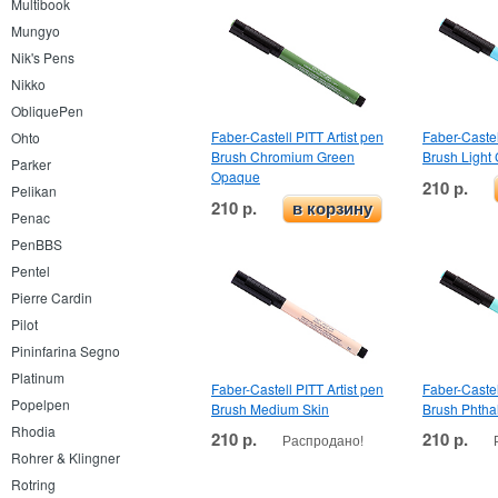
Multibook
Mungyo
Nik's Pens
Nikko
ObliquePen
Faber-Castell PITT Artist pen
Faber-Castel
Ohto
Brush Chromium Green
Brush Light 
Parker
Opaque
210 р.
Pelikan
210 р.
в корзину
Penac
PenBBS
Pentel
Pierre Cardin
Pilot
Pininfarina Segno
Platinum
Faber-Castell PITT Artist pen
Faber-Castel
Popelpen
Brush Medium Skin
Brush Phtha
Rhodia
210 р.
210 р.
Распродано!
Rohrer & Klingner
Rotring