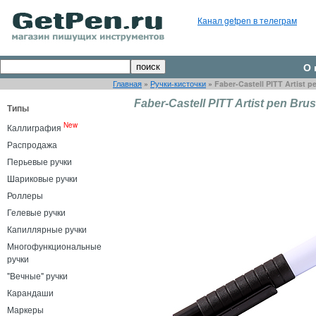
Канал getpen в телеграм
О 
Главная
»
Ручки-кисточки
»
Faber-Castell PITT Artist p
Faber-Castell PITT Artist pen Brus
Типы
New
Каллиграфия
Распродажа
Перьевые ручки
Шариковые ручки
Роллеры
Гелевые ручки
Капиллярные ручки
Многофункциональные
ручки
"Вечные" ручки
Карандаши
Маркеры