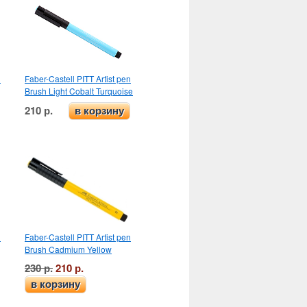
n
Faber-Castell PITT Artist pen
Brush Light Cobalt Turquoise
210 р.
в корзину
n
Faber-Castell PITT Artist pen
Brush Cadmium Yellow
230 р.
210 р.
в корзину