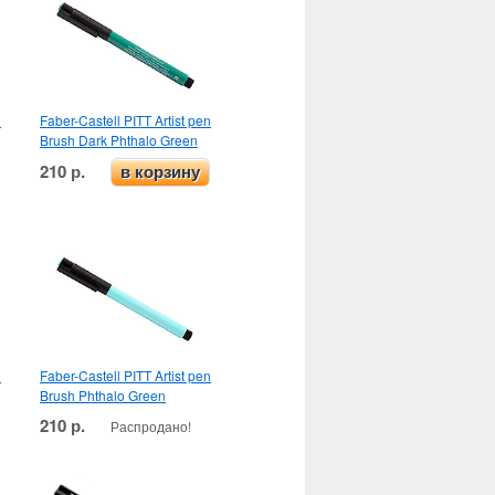
n
Faber-Castell PITT Artist pen
Brush Dark Phthalo Green
210 р.
в корзину
n
Faber-Castell PITT Artist pen
Brush Phthalo Green
210 р.
Распродано!