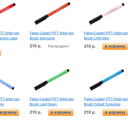
TT Artist pen
Faber-Castell PITT Artist pen
Faber-Castell PITT Artist pe
anium Lake
Brush Sanguine
Brush Light Skin
210 р.
210 р.
Распродано!
в корзину
TT Artist pen
Faber-Castell PITT Artist pen
Faber-Castell PITT Artist pe
ine
Brush Leaf Green
Brush Cobalt Turquoise
210 р.
210 р.
 корзину
в корзину
в корзину