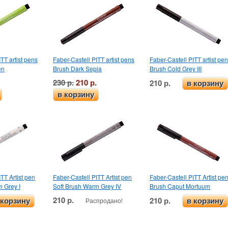
TT artist pens
Faber-Castell PITT artist pens
Faber-Castell PITT artist pe
en
Brush Dark Sepia
Brush Cold Grey III
230 р.
210 р.
210 р.
в корзину
в корзину
TT Artist pen
Faber-Castell PITT Artist pen
Faber-Castell PITT Artist pe
 Grey I
Soft Brush Warm Grey IV
Brush Caput Mortuum
210 р.
210 р.
Распродано!
 корзину
в корзину