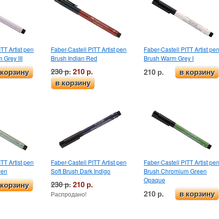
TT Artist pen
Faber-Castell PITT Artist pen
Faber-Castell PITT Artist pe
 Grey III
Brush Indian Red
Brush Warm Grey I
230 р.
210 р.
210 р.
 корзину
в корзину
в корзину
TT Artist pen
Faber-Castell PITT Artist pen
Faber-Castell PITT Artist pe
een
Soft Brush Dark Indigo
Brush Chromium Green
Opaque
230 р.
210 р.
 корзину
210 р.
Распродано!
в корзину