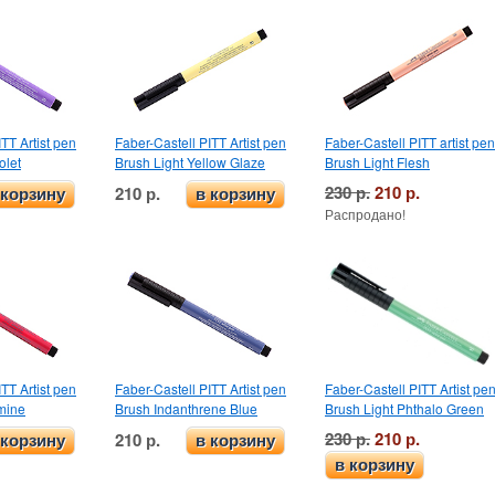
TT Artist pen
Faber-Castell PITT Artist pen
Faber-Castell PITT artist pe
olet
Brush Light Yellow Glaze
Brush Light Flesh
230 р.
210 р.
210 р.
 корзину
в корзину
Распродано!
TT Artist pen
Faber-Castell PITT Artist pen
Faber-Castell PITT Artist pe
mine
Brush Indanthrene Blue
Brush Light Phthalo Green
230 р.
210 р.
210 р.
 корзину
в корзину
в корзину