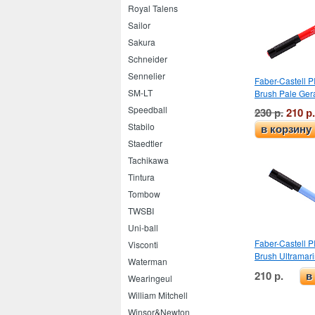
Royal Talens
Sailor
Sakura
Schneider
Sennelier
Faber-Castell PI
SM-LT
Brush Pale Ger
Speedball
230 р.
210 р.
Stabilo
в корзину
Staedtler
Tachikawa
Tintura
Tombow
TWSBI
Uni-ball
Faber-Castell PI
Visconti
Brush Ultramar
Waterman
210 р.
в
Wearingeul
William Mitchell
Winsor&Newton