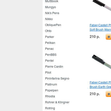
Multibook
Mungyo
Nik's Pens
Nikko
ObliquePen
Faber-Castell PI
Soft Brush Warm
Ohto
210 р.
в
Parker
Pelikan
Penac
PenBBS
Pentel
Pierre Cardin
Pilot
Pininfarina Segno
Faber-Castell PI
Platinum
Brush Earth Gr
Popelpen
210 р.
в
Rhodia
Rohrer & Klingner
Rotring