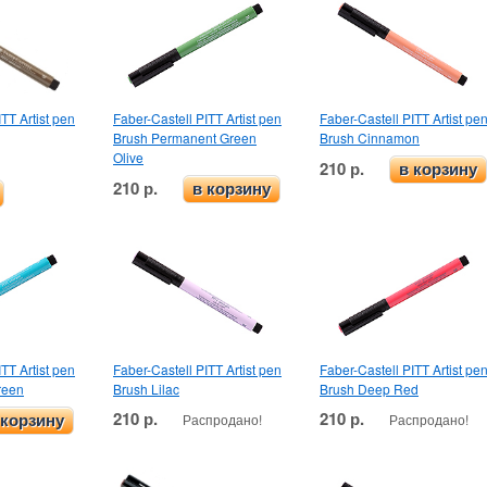
TT Artist pen
Faber-Castell PITT Artist pen
Faber-Castell PITT Artist pe
Brush Permanent Green
Brush Cinnamon
Olive
210 р.
в корзину
210 р.
в корзину
TT Artist pen
Faber-Castell PITT Artist pen
Faber-Castell PITT Artist pe
reen
Brush Lilac
Brush Deep Red
210 р.
210 р.
Распродано!
Распродано!
 корзину