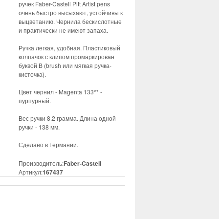
ручек Faber-Castell Pitt Artist pens
очень быстро высыхают, устойчивы к
выцветанию. Чернила бескислотные
и практически не имеют запаха.
Ручка легкая, удобная. Пластиковый
колпачок с клипом промаркирован
буквой B (brush или мягкая ручка-
кисточка).
Цвет чернил - Magenta 133** -
пурпурный.
Вес ручки 8.2 грамма. Длина одной
ручки - 138 мм.
Сделано в Германии.
Производитель:
Faber-Castell
Артикул:
167437