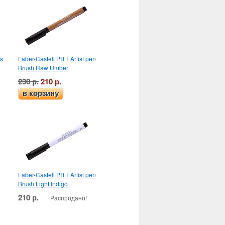
ns
Faber-Castell PITT Artist pen
Brush Raw Umber
230 р.
210 р.
в корзину
n
Faber-Castell PITT Artist pen
Brush Light Indigo
210 р.
Распродано!