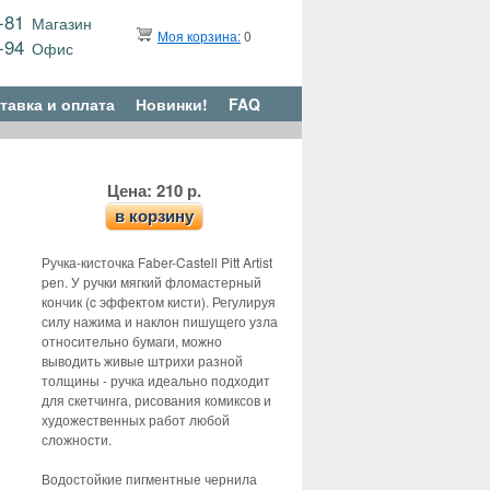
9-81
Магазин
Моя корзина:
0
6-94
Офис
тавка и оплата
Новинки!
FAQ
Цена: 210 р.
в корзину
Ручка-кисточка Faber-Castell Pitt Artist
pen. У ручки мягкий фломастерный
кончик (c эффектом кисти). Регулируя
силу нажима и наклон пишущего узла
относительно бумаги, можно
выводить живые штрихи разной
толщины - ручка идеально подходит
для скетчинга, рисования комиксов и
художественных работ любой
сложности.
Водостойкие пигментные чернила