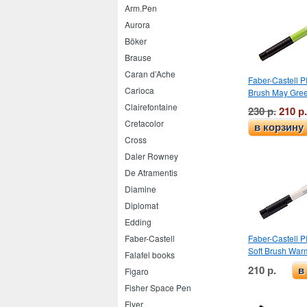
Arm.Pen
Aurora
Böker
Brause
Caran d’Ache
Faber-Castell PI
Carioca
Brush May Gre
Clairefontaine
230 р.
210 р.
Cretacolor
в корзину
Cross
Daler Rowney
De Atramentis
Diamine
Diplomat
Edding
Faber-Castell PI
Faber-Castell
Soft Brush Warm
Falafel books
210 р.
в
Figaro
Fisher Space Pen
Flyer