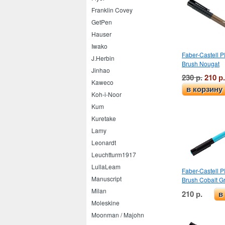
Franklin Covey
GetPen
Hauser
Iwako
Faber-Castell PI
J.Herbin
Brush Nougat
Jinhao
230 р.
210 р.
Kaweco
в корзину
Koh-i-Noor
Kum
Kuretake
Lamy
Leonardt
Leuchtturm1917
LullaLeam
Faber-Castell PI
Manuscript
Brush Cobalt G
Milan
210 р.
в
Moleskine
Moonman / Majohn