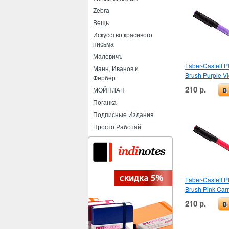
Zebra
Вещь
Искусство красивого
письма
Малевичъ
Faber-Castell PI
Манн, Иванов и
Brush Purple Vi
Фербер
210 р.
в
МОЙПЛАН
Поганка
Подписные Издания
Просто Работай
Faber-Castell PI
Brush Pink Car
210 р.
в