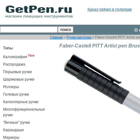
Канал getpen в телеграм
О 
Главная
»
Ручки-кисточки
»
Faber-Castell PITT Artist p
Faber-Castell PITT Artist pen Brus
Типы
New
Каллиграфия
Распродажа
Перьевые ручки
Шариковые ручки
Роллеры
Гелевые ручки
Капиллярные ручки
Многофункциональные
ручки
"Вечные" ручки
Карандаши
Маркеры