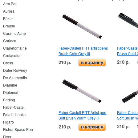
Arm.Pen
Aurora
Böker
Brause
Caran d’Ache
Carioca
Faber-Castell PITT artist pens
Faber-Castel
Clairefontaine
Brush Cold Grey III
Brush Cold 
Cretacolor
210 р.
210 р.
в корзину
Cross
Daler Rowney
De Atramentis
Diamine
Diplomat
Edding
Faber-Castell
Faber-Castell PITT Artist pen
Faber-Castel
Falafel books
Soft Brush Warm Grey III
Soft Brush 
Figaro
210 р.
210 р.
в корзину
Fisher Space Pen
Flyer