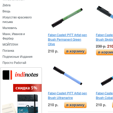
Zebra
Вещь
Искусство красивого
письма
Малевичъ
Манн, Иванов и
Faber-Castell PITT Artist pen
Faber-Castel
Фербер
Brush Permanent Green
Brush Skybl
Olive
МОЙПЛАН
230 р.
210
210 р.
Поганка
в корзину
в корзи
Подписные Издания
Просто Работай
Faber-Castell PITT Artist pen
Faber-Castel
Brush Ultramarine
Brush Cobal
210 р.
210 р.
в корзину