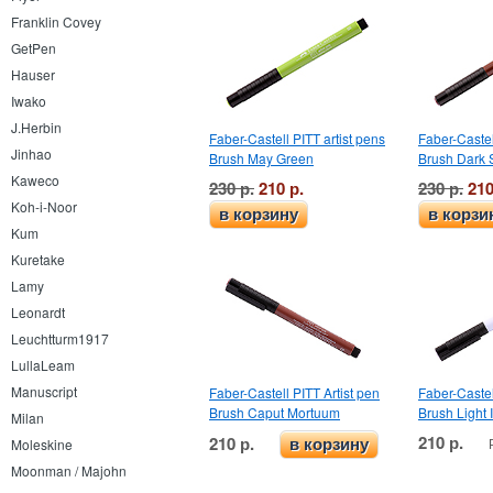
Franklin Covey
GetPen
Hauser
Iwako
J.Herbin
Faber-Castell PITT artist pens
Faber-Castel
Jinhao
Brush May Green
Brush Dark 
Kaweco
230 р.
210 р.
230 р.
210
Koh-i-Noor
в корзину
в корзи
Kum
Kuretake
Lamy
Leonardt
Leuchtturm1917
LullaLeam
Manuscript
Faber-Castell PITT Artist pen
Faber-Castel
Brush Caput Mortuum
Brush Light 
Milan
210 р.
210 р.
в корзину
Moleskine
Moonman / Majohn