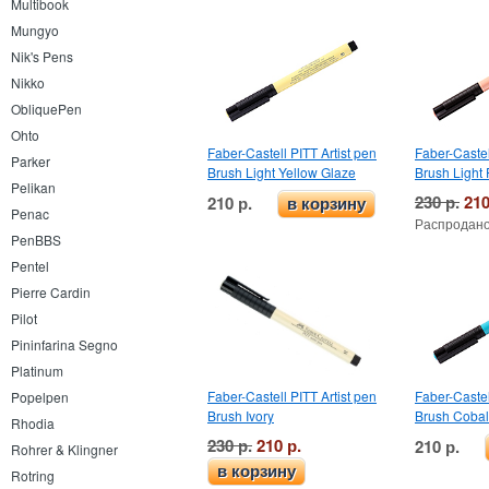
Multibook
Mungyo
Nik's Pens
Nikko
ObliquePen
Ohto
Faber-Castell PITT Artist pen
Faber-Castel
Parker
Brush Light Yellow Glaze
Brush Light 
Pelikan
230 р.
210
210 р.
в корзину
Penac
Распродано
PenBBS
Pentel
Pierre Cardin
Pilot
Pininfarina Segno
Platinum
Faber-Castell PITT Artist pen
Faber-Castel
Popelpen
Brush Ivory
Brush Cobal
Rhodia
230 р.
210 р.
210 р.
Rohrer & Klingner
в корзину
Rotring