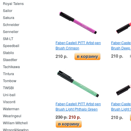
Royal Talens
Sailor
Sakura
Schneider
Sennelier
SM-LT
Faber-Castell PITT Artist pen
Faber-Castel
Speedball
Brush Crimson
Brush Deep
Stabilo
210 р.
210 р.
в корзину
Staedtler
Tachikawa
Tintura
Tombow
TWSBI
Uni-ball
Visconti
Faber-Castell PITT Artist pen
Faber-Castel
Waterman
Brush Light Phthalo Green
Brush Light 
Wearingeul
230 р.
210 р.
210 р.
William Mitchell
в корзину
Winsor&Newton