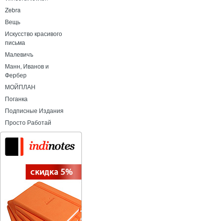
Zebra
Вещь
Искусство красивого
письма
Малевичъ
Манн, Иванов и
Фербер
МОЙПЛАН
Поганка
Подписные Издания
Просто Работай