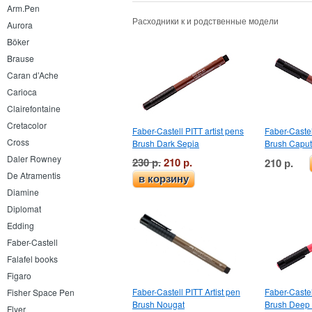
Arm.Pen
Расходники к и родственные модели
Aurora
Böker
Brause
Caran d’Ache
Carioca
Clairefontaine
Cretacolor
Faber-Castell PITT artist pens
Faber-Castel
Cross
Brush Dark Sepia
Brush Capu
Daler Rowney
230 р.
210 р.
210 р.
De Atramentis
в корзину
Diamine
Diplomat
Edding
Faber-Castell
Falafel books
Figaro
Faber-Castell PITT Artist pen
Faber-Castel
Fisher Space Pen
Brush Nougat
Brush Deep
Flyer