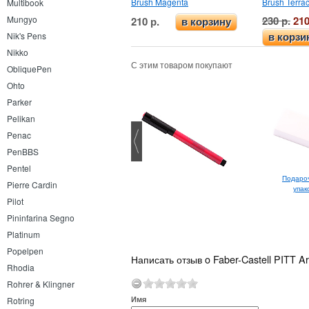
Brush Magenta
Brush Terrac
Multibook
230 р.
210
Mungyo
210 р.
в корзину
Nik's Pens
в корзи
Nikko
С этим товаром покупают
ObliquePen
Ohto
Parker
Pelikan
Penac
PenBBS
Pentel
Подаро
Pierre Cardin
упак
Pilot
Pininfarina Segno
Platinum
Popelpen
Написать отзыв o Faber-Castell PITT Art
Rhodia
Rohrer & Klingner
Имя
Rotring