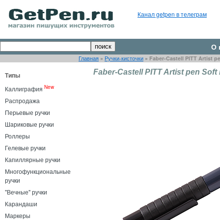
Канал getpen в телеграм
О 
Главная
»
Ручки-кисточки
»
Faber-Castell PITT Artist p
Faber-Castell PITT Artist pen Sof
Типы
New
Каллиграфия
Распродажа
Перьевые ручки
Шариковые ручки
Роллеры
Гелевые ручки
Капиллярные ручки
Многофункциональные
ручки
"Вечные" ручки
Карандаши
Маркеры