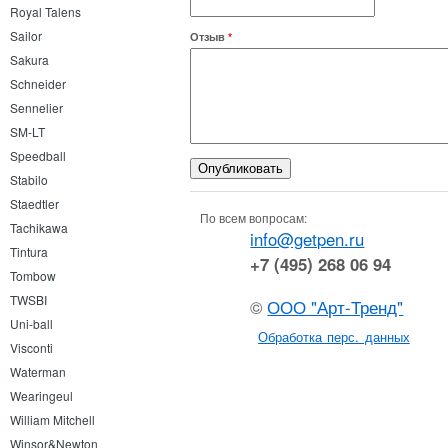
Royal Talens
Sailor
Отзыв
*
Sakura
Schneider
Sennelier
SM-LT
Speedball
Stabilo
Staedtler
По всем вопросам:
Tachikawa
info@getpen.ru
Tintura
+7 (495) 268 06 94
Tombow
TWSBI
©
ООО "Арт-Тренд"
Uni-ball
Обработка перс. данных
Visconti
Waterman
Wearingeul
William Mitchell
Winsor&Newton