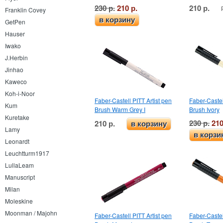
230 р.
210 р.
210 р.
Franklin Covey
в корзину
GetPen
Hauser
Iwako
J.Herbin
Jinhao
Kaweco
Koh-i-Noor
Faber-Castell PITT Artist pen
Faber-Castel
Kum
Brush Warm Grey I
Brush Ivory
Kuretake
230 р.
210
210 р.
в корзину
Lamy
в корзи
Leonardt
Leuchtturm1917
LullaLeam
Manuscript
Milan
Moleskine
Moonman / Majohn
Faber-Castell PITT Artist pen
Faber-Castel