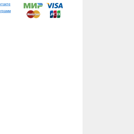
нтакте
еграмм