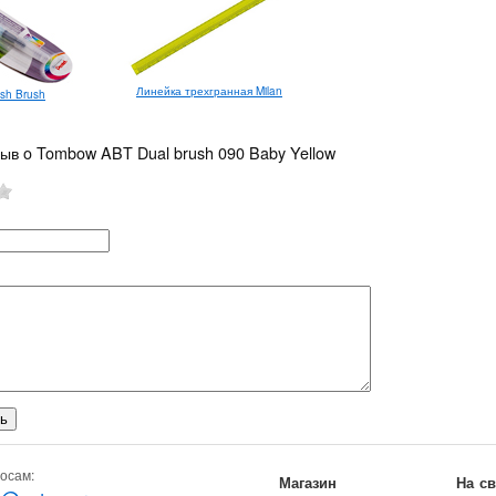
Линейка трехгранная Milan
sh Brush
зыв o Tombow ABT Dual brush 090 Baby Yellow
осам:
Магазин
На с