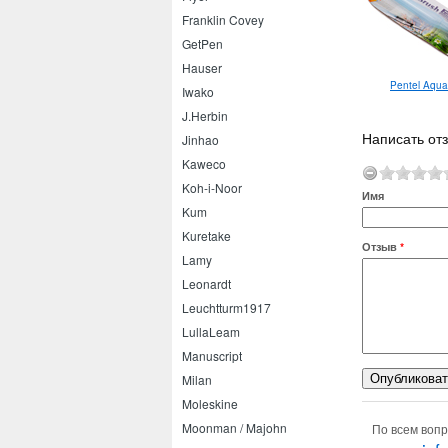
Franklin Covey
GetPen
Hauser
Pentel Aqua
Iwako
J.Herbin
Написать от
Jinhao
Kaweco
Koh-i-Noor
Имя
Kum
Kuretake
Отзыв
*
Lamy
Leonardt
Leuchtturm1917
LullaLeam
Manuscript
Milan
Moleskine
Moonman / Majohn
По всем вопр