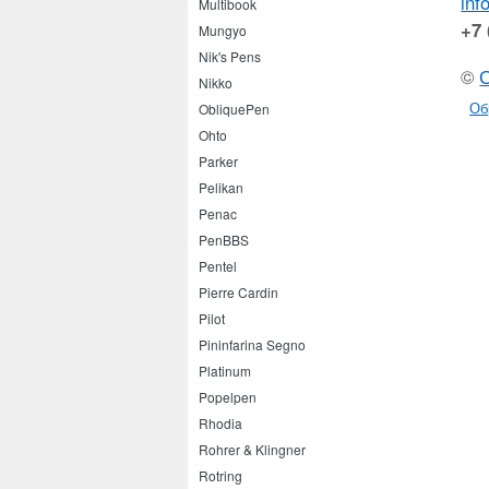
inf
Multibook
+7 
Mungyo
Nik's Pens
©
Nikko
Об
ObliquePen
Ohto
Parker
Pelikan
Penac
PenBBS
Pentel
Pierre Cardin
Pilot
Pininfarina Segno
Platinum
Popelpen
Rhodia
Rohrer & Klingner
Rotring