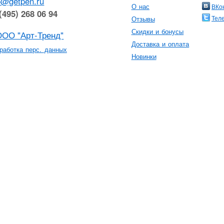
o@getpen.ru
О нас
ВКо
(495) 268 06 94
Тел
Отзывы
Скидки и бонусы
ООО "Арт-Тренд"
Доставка и оплата
работка перс. данных
Новинки