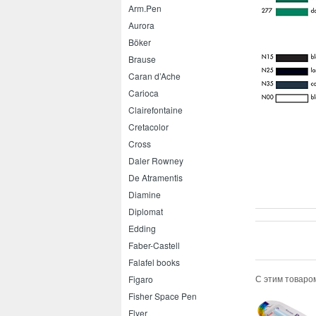
Arm.Pen
Aurora
Böker
Brause
Caran d’Ache
Carioca
Clairefontaine
Cretacolor
Cross
Daler Rowney
De Atramentis
Diamine
Diplomat
Edding
Faber-Castell
Falafel books
С этим товаро
Figaro
Fisher Space Pen
Flyer