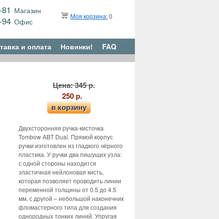
9-81
Магазин
Моя корзина:
0
6-94
Офис
тавка и оплата
Новинки!
FAQ
Цена: 345 р.
250 р.
в корзину
Двухсторонняя ручка-кисточка
Tombow ABT Dual. Прямой корпус
ручки изготовлен из гладкого чёрного
пластика. У ручки два пишущих узла:
с одной стороны находится
эластичная нейлоновая кисть,
которая позволяет проводить линии
переменной толщины от 0.5 до 4.5
мм, с другой – небольшой наконечник
фломастерного типа для создания
однородных тонких линий. Упругая