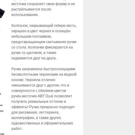
кисточка сохраняет свою форму и не
растрёпывается после
использования.
Колпачок, закрывающий гибкую кисть,
окрашен в цвет чернил и оснащён
небольшим поплавком,
предотвращающим скатывание ручки
со стола. Колпачки фиксируются на
ручке со щелчком, а также
надеваются друг на друга.
Ручка заправлена быстросохнущими
бескислотными чернилами на водной
основе. Чернила отлично
смешиваются друг с другом, что в
совокупности с обилием цветов
ручек-кисточек ABT Dual позволяет
получить уникальные оттенки и
эффекты! Ручка прекрасно подходит
для рисования, леттеринга,
каллиграфии, а также других
художественных и оформительских
работ.