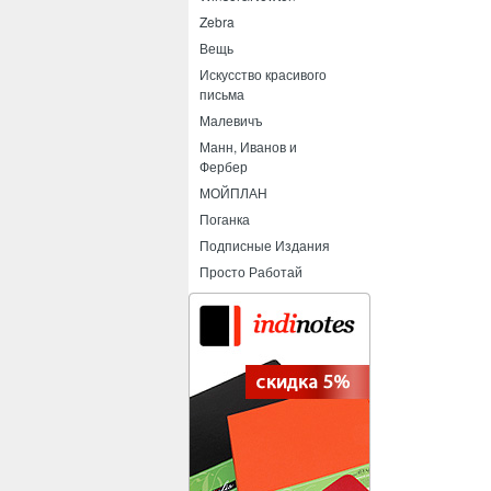
Zebra
Вещь
Искусство красивого
письма
Малевичъ
Манн, Иванов и
Фербер
МОЙПЛАН
Поганка
Подписные Издания
Просто Работай