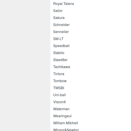
Royal Talens
Sailor
Sakura
Schneider
Sennelier
SM-LT
Speedball
Stabilo
Staedtler
Tachikawa
Tintura
Tombow
TWSBI
Uni-ball
Visconti
Waterman
Wearingeul
William Mitchell
Winsor&Newton