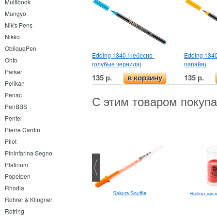
Multibook
Mungyo
Nik's Pens
Nikko
ObliquePen
Edding 1340 (небесно-
Edding 1340
Ohto
голубые чернила)
папайя)
Parker
135 р.
135 р.
в корзину
Pelikan
Penac
С этим товаром покуп
PenBBS
Pentel
Pierre Cardin
Pilot
Pininfarina Segno
Platinum
Popelpen
Rhodia
Набор диск
Pentel Touch Brush Pen
Sakura Souffle
Rohrer & Klingner
Rotring