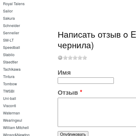
Royal Talens
Sailor
Sakura
Schneider
Написать отзыв o 
Sennelier
SM-LT
чернила)
Speedball
Stabilo
Staedtler
Tachikawa
Имя
Tintura
Tombow
Отзыв
*
TWSBI
Uni-ball
Visconti
Waterman
Wearingeul
William Mitchell
Winsor&Newton