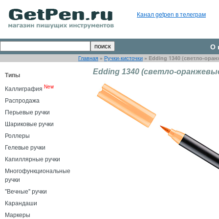
Канал getpen в телеграм
О 
Главная
»
Ручки-кисточки
»
Edding 1340 (светло-ора
Edding 1340 (светло-оранжевы
Типы
New
Каллиграфия
Распродажа
Перьевые ручки
Шариковые ручки
Роллеры
Гелевые ручки
Капиллярные ручки
Многофункциональные
ручки
"Вечные" ручки
Карандаши
Маркеры