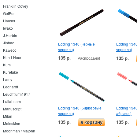
Franklin Covey
GetPen
Hauser
Iwako
J.Herbin
Jinhao
Edding 1340 (черные
Edding 134
чернила)
чернила)
Kaweco
135 р.
135 р.
Koh-i-Noor
Распродано!
Kum
Kuretake
Lamy
Leonardt
Leuchtturm1917
LullaLeam
Edding 1340 (бирюзовые
Edding 1340
Manuscript
чернила)
абрикос)
Milan
135 р.
135 р.
в корзину
Moleskine
Moonman / Majohn