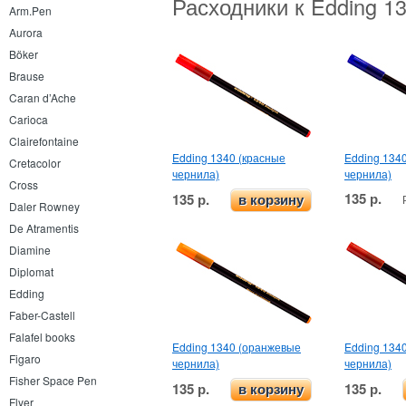
Расходники к Edding 1
Arm.Pen
Aurora
Böker
Brause
Caran d’Ache
Carioca
Clairefontaine
Edding 1340 (красные
Edding 1340
Cretacolor
чернила)
чернила)
Cross
135 р.
135 р.
в корзину
Daler Rowney
De Atramentis
Diamine
Diplomat
Edding
Faber-Castell
Falafel books
Edding 1340 (оранжевые
Edding 134
Figaro
чернила)
чернила)
Fisher Space Pen
135 р.
135 р.
в корзину
Flyer