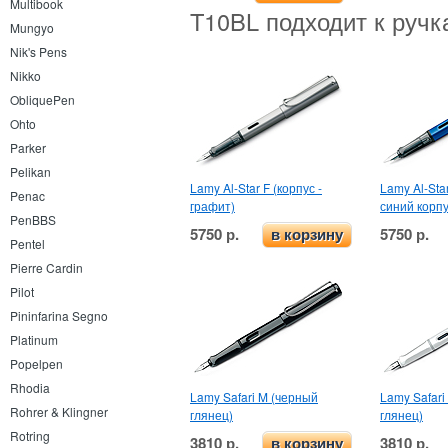
Multibook
T10BL подходит к ручк
Mungyo
Nik's Pens
Nikko
ObliquePen
Ohto
Parker
Pelikan
Lamy Al-Star F (корпус -
Lamy Al-Sta
Penac
графит)
синий корпу
PenBBS
5750 р.
5750 р.
в корзину
Pentel
Pierre Cardin
Pilot
Pininfarina Segno
Platinum
Popelpen
Rhodia
Lamy Safari M (черный
Lamy Safari
Rohrer & Klingner
глянец)
глянец)
Rotring
3810 р.
3810 р.
в корзину