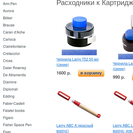
Расходники к Картрид
Arm.Pen
Aurora
Böker
Brause
Caran d’Ache
Carioca
Clairefontaine
Cretacolor
Чернила Lamy T52 50 мл
Cross
Чернила La
(синие)
Daler Rowney
(синие)
1600 р.
в корзину
De Atramentis
990 р.
Diamine
Diplomat
Edding
Faber-Castell
Falafel books
Figaro
Fisher Space Pen
Lamy ABC A (красный
Lamy ABC L
корпус)
корпус, для
Flyer