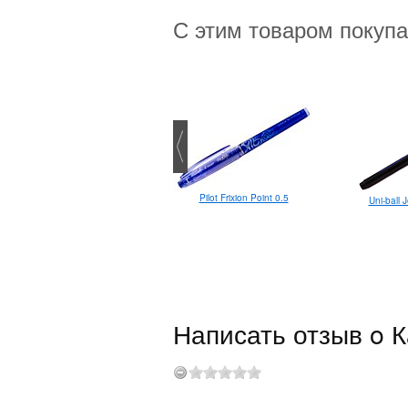
С этим товаром покуп
Pilot Frixion Point 0.5
Kaweco Special EF
Uni-ball 
Написать отзыв o К