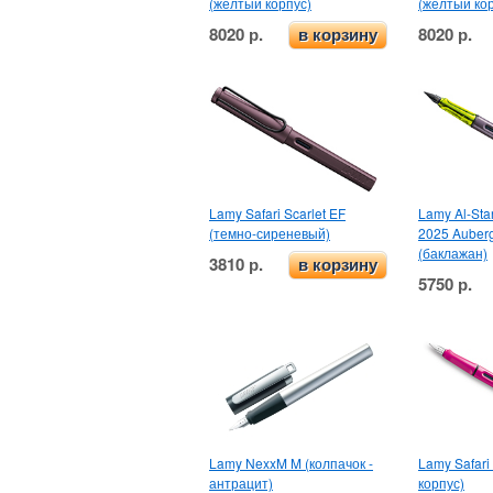
(желтый корпус)
(желтый ко
8020 р.
8020 р.
в корзину
Lamy Safari Scarlet EF
Lamy Al-Star
(темно-сиреневый)
2025 Auber
(баклажан)
3810 р.
в корзину
5750 р.
Lamy NexxM M (колпачок -
Lamy Safari
антрацит)
корпус)