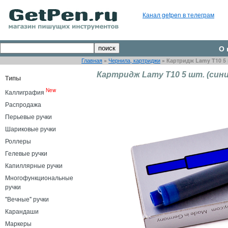
Канал getpen в телеграм
О 
Главная
»
Чернила, картриджи
»
Картридж Lamy T10 5 
Картридж Lamy T10 5 шт. (сини
Типы
New
Каллиграфия
Распродажа
Перьевые ручки
Шариковые ручки
Роллеры
Гелевые ручки
Капиллярные ручки
Многофункциональные
ручки
"Вечные" ручки
Карандаши
Маркеры