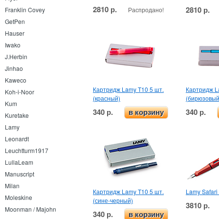
2810 р.
2810 р.
Распродано!
Franklin Covey
GetPen
Hauser
Iwako
J.Herbin
Jinhao
Kaweco
Картридж Lamy T10 5 шт.
Картридж L
Koh-i-Noor
(красный)
(бирюзовый
Kum
340 р.
340 р.
в корзину
Kuretake
Lamy
Leonardt
Leuchtturm1917
LullaLeam
Manuscript
Milan
Картридж Lamy T10 5 шт.
Lamy Safari
Moleskine
(сине-черный)
3810 р.
Moonman / Majohn
340 р.
в корзину