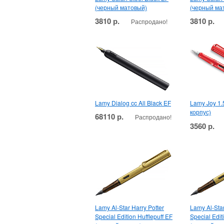
(черный матовый)
(черный ма
3810 р.
3810 р.
Распродано!
Lamy Dialog cc All Black EF
Lamy Joy 1.
корпус)
68110 р.
Распродано!
3560 р.
Lamy Al-Star Harry Potter
Lamy Al-Star
Special Edition Hufflepuff EF
Special Edit