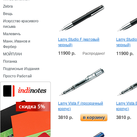
Zebra
Вещь
Искусство красивого
письма
Малевичъ
Lamy Studio F (матовый
Lamy Studi
Манн, Иванов и
черный)
черный)
Фербер
11900 р.
11900 р.
Распродано!
МОЙПЛАН
Поганка
Подписные Издания
Просто Работай
Lamy Vista F (прозрачный
Lamy Vista
корпус)
корпус)
3810 р.
3810 р.
в корзину