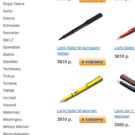
Royal Talens
Sailor
Sakura
Schneider
Sennelier
SM-LT
Speedball
Lamy Safari M (антрацит/
Lamy Safari
умбра)
Stabilo
3810 р.
3810 р.
Staedtler
в корзину
Tachikawa
Tintura
Tombow
TWSBI
Uni-ball
Visconti
Lamy Safari M (желтая)
Lamy Joy 1.
Waterman
красная)
3810 р.
в корзину
Wearingeul
3560 р.
William Mitchell
Winsor&Newton