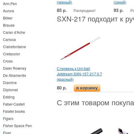
(черный)
(синий)
Arm.Pen
85 р.
93 р.
Распродано!
Р
Aurora
SXN-217 подходит к р
Böker
Brause
Caran d’Ache
Carioca
Clairefontaine
Cretacolor
Cross
Daler Rowney
Стержень к Uni-ball
Jetstream SXN-157-217 0.7
De Atramentis
(красный)
Diamine
80 р.
в корзину
Diplomat
Edding
С этим товаром покуп
Faber-Castell
Falafel books
Figaro
Fisher Space Pen
Flyer