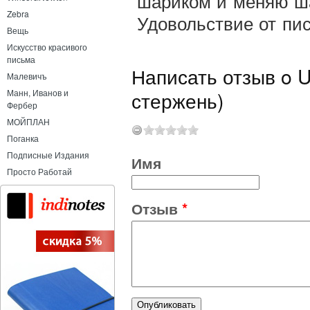
шариком и меняю ша
Zebra
Удовольствие от пис
Вещь
Искусство красивого
письма
Написать отзыв o Un
Малевичъ
стержень)
Манн, Иванов и
Фербер
МОЙПЛАН
Поганка
Подписные Издания
Имя
Просто Работай
Отзыв
*