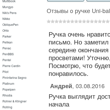
Multibook
Mungyo
Отзывы o ручке Uni-bal
Nik's Pens
Nikko
ObliquePen
Ohto
Ручка очень нравитс
Parker
письмо. Но заметил 
Pelikan
середине окончания 
Penac
PenBBS
просветами! Уточню,
Pentel
Посмотрю, что будет
Pierre Cardin
понравилось.
Pilot
Pininfarina Segno
Platinum
Андрей
, 03.08.2016
Popelpen
Ручка выглядит дос
Rhodia
Rohrer & Klingner
начала
Rotring