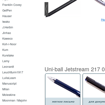
Franklin Covey
GetPen
Hauser
Cross Bailey Light Burgundy
Pilo
Iwako
шариковая
J.Herbin
Jinhao
Kaweco
Koh-i-Noor
Kum
Kuretake
Lamy
Leonardt
Uni-ball Jetstream 217 
Leuchtturm1917
LullaLeam
Manuscript
Milan
Moleskine
Moonman / Majohn