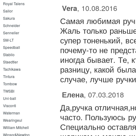
Royal Talens
Vera
, 10.08.2016
Sailor
Самая любимая ручк
Sakura
Schneider
Жаль только раньше
Sennelier
супер тоненький, вс
SM-LT
почему-то не предст
Speedball
Stabilo
иногда бывает. Те, 
Staedtler
разницу, какой была
Tachikawa
случае, лучше ручки
Tintura
Tombow
TWSBI
Елена
, 07.03.2018
Uni-ball
Да,ручка отличная,
Visconti
Waterman
часто. Пользуюсь р
Wearingeul
Специально оставля
William Mitchell
Winsor&Newton