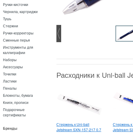
Ручки-кисточки
Чернила, картриджи
Тушь
Стержни
Ручки-корректоры
Сменные перья
Инструменты для
каллиграфии
Наборы
Аксессуары
Расходники к Uni-ball 
Точилки
Ластики
Пеналы
Блокноты, бумага
Книги, прописи
Подарочные
сертификаты
Стержень к Uni-ball
Стержень к 
Бренды
Jetstream SXN-157-217 0.7
Jetstream S