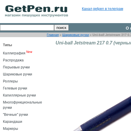
Канал getpen в телеграм
О 
Главная
»
Шариковые ручки
»
Uni-ball Jetstream 217 
Uni-ball Jetstream 217 0.7 (чер
Типы
New
Каллиграфия
Распродажа
Перьевые ручки
Шариковые ручки
Роллеры
Гелевые ручки
Капиллярные ручки
Многофункциональные
ручки
"Вечные" ручки
Карандаши
Маркеры