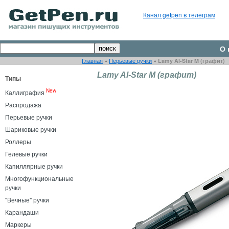
Канал getpen в телеграм
О 
Главная
»
Перьевые ручки
»
Lamy Al-Star M (графит)
Lamy Al-Star M (графит)
Типы
New
Каллиграфия
Распродажа
Перьевые ручки
Шариковые ручки
Роллеры
Гелевые ручки
Капиллярные ручки
Многофункциональные
ручки
"Вечные" ручки
Карандаши
Маркеры