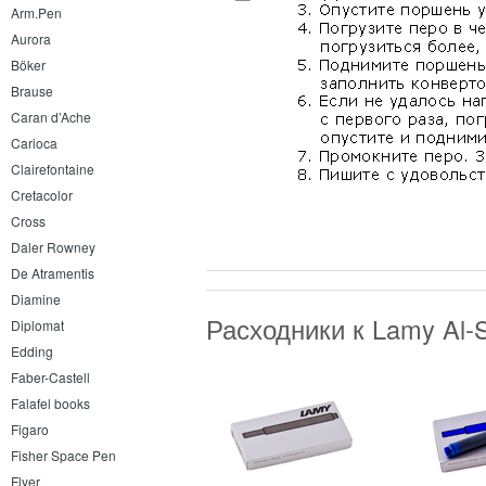
Arm.Pen
Aurora
Böker
Brause
Caran d’Ache
Carioca
Clairefontaine
Cretacolor
Cross
Daler Rowney
De Atramentis
Diamine
Расходники к Lamy Al-
Diplomat
Edding
Faber-Castell
Falafel books
Figaro
Fisher Space Pen
Flyer