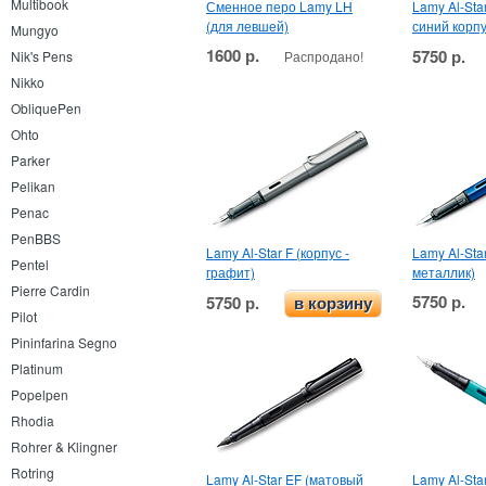
Multibook
Сменное перо Lamy LH
Lamy Al-Sta
(для левшей)
синий корпу
Mungyo
1600 р.
5750 р.
Распродано!
Nik's Pens
Nikko
ObliquePen
Ohto
Parker
Pelikan
Penac
PenBBS
Lamy Al-Star F (корпус -
Lamy Al-Sta
Pentel
графит)
металлик)
Pierre Cardin
5750 р.
5750 р.
в корзину
Pilot
Pininfarina Segno
Platinum
Popelpen
Rhodia
Rohrer & Klingner
Rotring
Lamy Al-Star EF (матовый
Lamy Al-Star