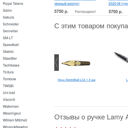
черный корпус)
2020 M (ту
Royal Talens
Sailor
5750 р.
5750 р.
Распродано!
Sakura
С этим товаром покуп
Schneider
Sennelier
SM-LT
Speedball
Stabilo
Staedtler
Tachikawa
Tintura
Tombow
Uni Chalk Marker 8 мм
Перо Speedball LC4 1.5 мм
L
TWSBI
Uni-ball
Visconti
Waterman
Wearingeul
Отзывы o ручке Lamy A
William Mitchell
Winsor&Newton