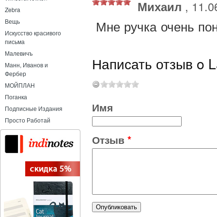
Михаил
, 11.0
Zebra
Вещь
Мне ручка очень пон
Искусство красивого
письма
Малевичъ
Написать отзыв o L
Манн, Иванов и
Фербер
МОЙПЛАН
Поганка
Имя
Подписные Издания
Просто Работай
Отзыв
*