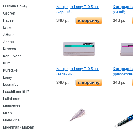
Franklin Covey
Картридж Lamy T10 5 шт.
Картридж L
(черный)
(синий)
GetPen
340 р.
340 р.
Hauser
в корзину
Iwako
J.Herbin
Jinhao
Kaweco
Koh-i-Noor
Kum
Картридж Lamy T10 5 шт.
Картридж L
Kuretake
(зеленый)
(фиолетовы
Lamy
340 р.
340 р.
в корзину
Leonardt
Leuchtturm1917
LullaLeam
Manuscript
Milan
Moleskine
Moonman / Majohn