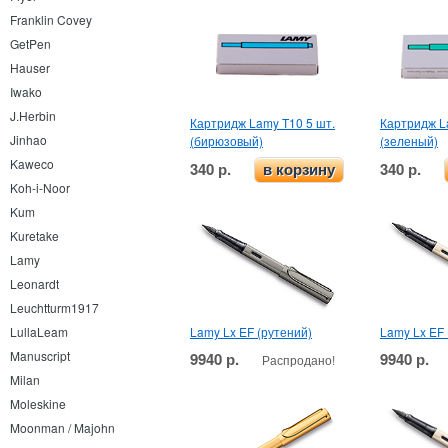
Franklin Covey
GetPen
Hauser
Iwako
J.Herbin
Картридж Lamy T10 5 шт.
Картридж L
Jinhao
(бирюзовый)
(зеленый)
Kaweco
340 р.
340 р.
в корзину
Koh-i-Noor
Kum
Kuretake
Lamy
Leonardt
Leuchtturm1917
Lamy Lx EF (рутений)
Lamy Lx EF
LullaLeam
Manuscript
9940 р.
9940 р.
Распродано!
Milan
Moleskine
Moonman / Majohn