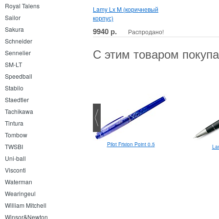
Royal Talens
Lamy Lx M (коричневый
Sailor
корпус)
Sakura
9940 р.
Распродано!
Schneider
С этим товаром покуп
Sennelier
SM-LT
Speedball
Stabilo
Staedtler
Tachikawa
Tintura
Tombow
Pilot Frixion Point 0.5
TWSBI
La
Клип Kaweco Classic
Uni-ball
Visconti
Waterman
Wearingeul
William Mitchell
Winsor&Newton