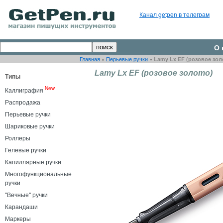
Канал getpen в телеграм
О 
Главная
»
Перьевые ручки
»
Lamy Lx EF (розовое зол
Lamy Lx EF (розовое золото)
Типы
New
Каллиграфия
Распродажа
Перьевые ручки
Шариковые ручки
Роллеры
Гелевые ручки
Капиллярные ручки
Многофункциональные
ручки
"Вечные" ручки
Карандаши
Маркеры