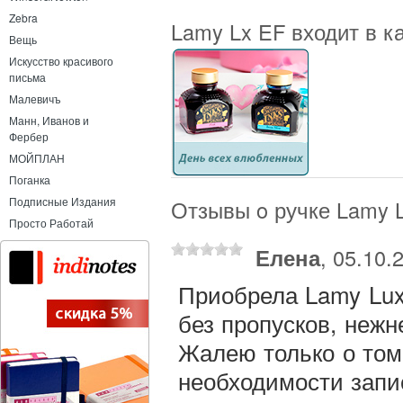
Zebra
Lamy Lx EF входит в к
Вещь
Искусство красивого
письма
Малевичъ
Манн, Иванов и
Фербер
МОЙПЛАН
Поганка
Подписные Издания
Отзывы o ручке Lamy 
Просто Работай
Елена
, 05.10.
Приобрела Lamy Lux
без пропусков, неж
Жалею только о том,
необходимости зап