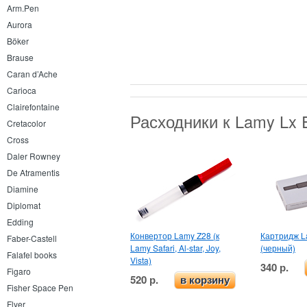
Arm.Pen
Aurora
Böker
Brause
Caran d’Ache
Carioca
Clairefontaine
Расходники к Lamy Lx 
Cretacolor
Cross
Daler Rowney
De Atramentis
Diamine
Diplomat
Edding
Конвертор Lamy Z28 (к
Картридж L
Faber-Castell
Lamy Safari, Al-star, Joy,
(черный)
Falafel books
Vista)
340 р.
Figaro
520 р.
в корзину
Fisher Space Pen
Flyer