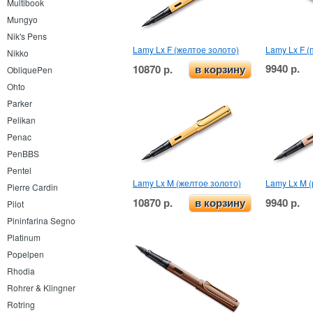
Multibook
Mungyo
Nik's Pens
Lamy Lx F (желтое золото)
Lamy Lx F (
Nikko
9940 р.
10870 р.
в корзину
ObliquePen
Ohto
Parker
Pelikan
Penac
PenBBS
Pentel
Lamy Lx M (желтое золото)
Lamy Lx M (
Pierre Cardin
10870 р.
9940 р.
в корзину
Pilot
Pininfarina Segno
Platinum
Popelpen
Rhodia
Rohrer & Klingner
Rotring