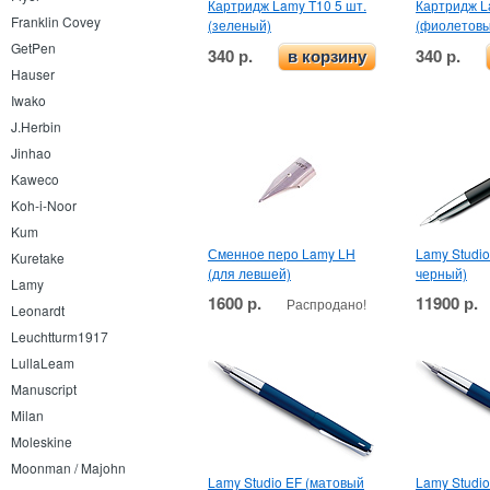
Картридж Lamy T10 5 шт.
Картридж L
Franklin Covey
(зеленый)
(фиолетовы
GetPen
340 р.
340 р.
в корзину
Hauser
Iwako
J.Herbin
Jinhao
Kaweco
Koh-i-Noor
Kum
Сменное перо Lamy LH
Lamy Studio
Kuretake
(для левшей)
черный)
Lamy
1600 р.
11900 р.
Распродано!
Leonardt
Leuchtturm1917
LullaLeam
Manuscript
Milan
Moleskine
Moonman / Majohn
Lamy Studio EF (матовый
Lamy Studi