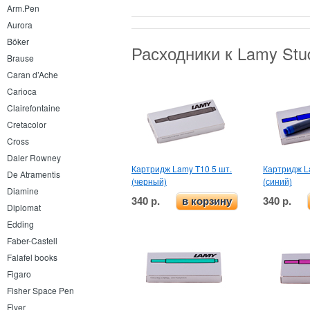
Arm.Pen
Aurora
Böker
Расходники к Lamy Stu
Brause
Caran d’Ache
Carioca
Clairefontaine
Cretacolor
Cross
Daler Rowney
Картридж Lamy T10 5 шт.
Картридж L
De Atramentis
(черный)
(синий)
Diamine
340 р.
340 р.
в корзину
Diplomat
Edding
Faber-Castell
Falafel books
Figaro
Fisher Space Pen
Flyer