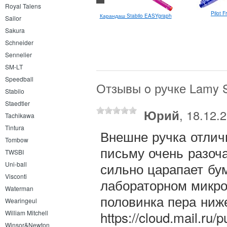
Royal Talens
Pilot F
Карандаш Stabilo EASYgraph
Sailor
Sakura
Schneider
Sennelier
SM-LT
Speedball
Отзывы o ручке Lamy S
Stabilo
Staedtler
Юрий
, 18.12.
Tachikawa
Tintura
Внешне ручка отличн
Tombow
письму очень разоча
TWSBI
сильно царапает бу
Uni-ball
Visconti
лабораторном микрос
Waterman
половинка пера ниже
Wearingeul
https://cloud.mail.r
William Mitchell
Winsor&Newton