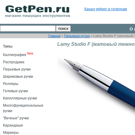
Канал getpen в телеграм
О 
Главная
»
Перьевые ручки
»
Lamy Studio F (матовый 
Lamy Studio F (матовый темно
Типы
New
Каллиграфия
Распродажа
Перьевые ручки
Шариковые ручки
Роллеры
Гелевые ручки
Капиллярные ручки
Многофункциональные
ручки
"Вечные" ручки
Карандаши
Маркеры