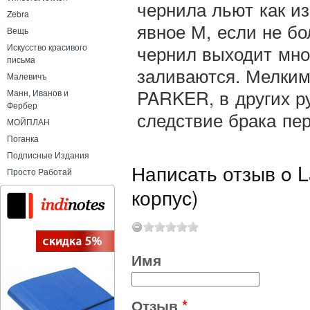
чернила льют как из
Zebra
явное М, если не б
Вещь
чернил выходит мно
Искусство красивого
письма
заливаются. Мелким
Малевичъ
PARKER, в других р
Манн, Иванов и
Фербер
следствие брака пера
МОЙПЛАН
Поганка
Подписные Издания
Написать отзыв o L
Просто Работай
корпус)
Имя
Отзыв
*