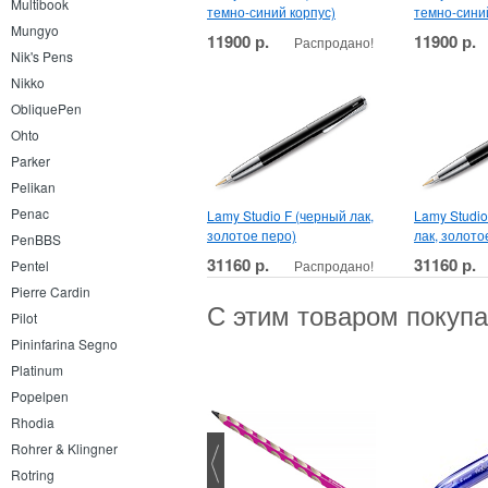
Multibook
темно-синий корпус)
темно-сини
Mungyo
11900 р.
11900 р.
Распродано!
Nik's Pens
Nikko
ObliquePen
Ohto
Parker
Pelikan
Penac
Lamy Studio F (черный лак,
Lamy Studio
золотое перо)
лак, золото
PenBBS
31160 р.
31160 р.
Распродано!
Pentel
Pierre Cardin
С этим товаром покуп
Pilot
Pininfarina Segno
Platinum
Popelpen
Rhodia
Rohrer & Klingner
Rotring