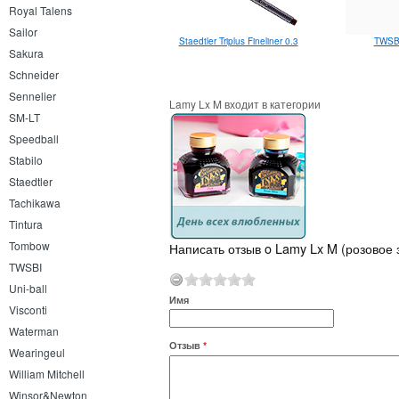
Royal Talens
Sailor
Staedtler Triplus Fineliner 0.3
TWSBI
Sakura
Schneider
Sennelier
Lamy Lx M входит в категории
SM-LT
Speedball
Stabilo
Staedtler
Tachikawa
Tintura
Tombow
Написать отзыв o Lamy Lx M (розовое 
TWSBI
Uni-ball
Имя
Visconti
Waterman
Отзыв
*
Wearingeul
William Mitchell
Winsor&Newton