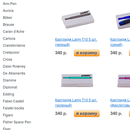
Arm.Pen
Aurora
Böker
Brause
Caran d’Ache
Carioca
Картридж Lamy T10 5 шт.
Картридж L
(черный)
(синий)
Clairefontaine
340 р.
340 р.
Cretacolor
в корзину
Cross
Daler Rowney
De Atramentis
Diamine
Diplomat
Edding
Картридж Lamy T10 5 шт.
Картридж L
Faber-Castell
(зеленый)
(фиолетовы
Falafel books
340 р.
340 р.
в корзину
Figaro
Fisher Space Pen
Flyer