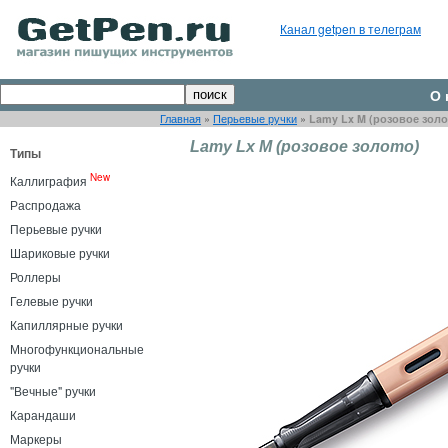
Канал getpen в телеграм
О 
Главная
»
Перьевые ручки
»
Lamy Lx M (розовое золо
Lamy Lx M (розовое золото)
Типы
New
Каллиграфия
Распродажа
Перьевые ручки
Шариковые ручки
Роллеры
Гелевые ручки
Капиллярные ручки
Многофункциональные
ручки
"Вечные" ручки
Карандаши
Маркеры