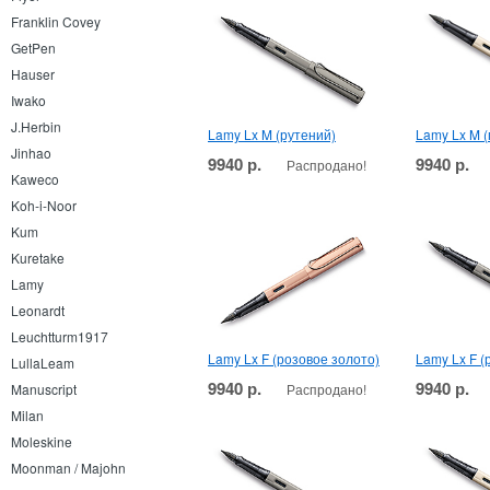
Franklin Covey
GetPen
Hauser
Iwako
J.Herbin
Lamy Lx M (рутений)
Lamy Lx M 
Jinhao
9940 р.
9940 р.
Распродано!
Kaweco
Koh-i-Noor
Kum
Kuretake
Lamy
Leonardt
Leuchtturm1917
Lamy Lx F (розовое золото)
Lamy Lx F (
LullaLeam
9940 р.
9940 р.
Распродано!
Manuscript
Milan
Moleskine
Moonman / Majohn