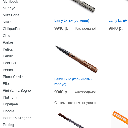
Multibook
Mungyo
Nik's Pens
Lamy Lx EF (рутений)
Lamy Lx EF
Nikko
9940 р.
9940 р.
Распродано!
ObliquePen
Ohto
Parker
Pelikan
Penac
PenBBS
Pentel
Pierre Cardin
Lamy Lx M (коричневый
Pilot
корпус)
Pininfarina Segno
9940 р.
Распродано!
Platinum
С этим товаром покупают
Popelpen
Rhodia
Rohrer & Klingner
Rotring