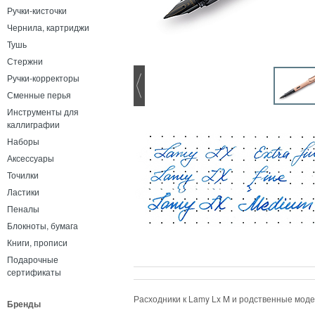
Ручки-кисточки
Чернила, картриджи
Тушь
Стержни
Ручки-корректоры
Сменные перья
Инструменты для
каллиграфии
Наборы
Аксессуары
Точилки
Ластики
Пеналы
Блокноты, бумага
Книги, прописи
Подарочные
сертификаты
Расходники к Lamy Lx M и родственные мод
Бренды