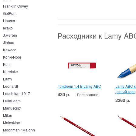
Franklin Covey
GetPen
Hauser
Iwako
Расходники к Lamy AB
J.Herbin
Jinhao
Kaweco
Koh-i-Noor
Kum
Kuretake
Lamy
Грифели 1.4 B Lamy ABC
Lamy ABC к
Leonardt
(синий корп
Leuchtturm1917
430 р.
Распродано!
2260 р.
LullaLeam
Manuscript
Milan
Moleskine
Moonman / Majohn