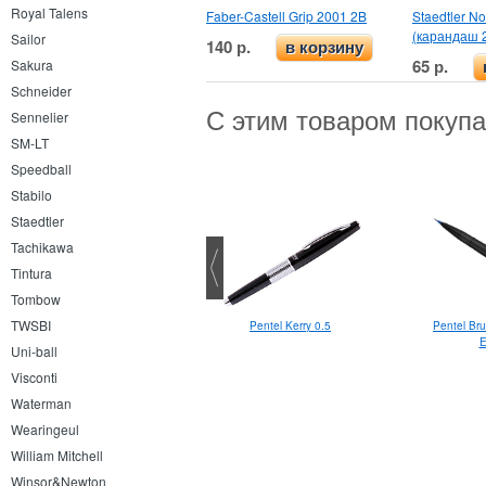
Royal Talens
Faber-Castell Grip 2001 2B
Staedtler No
(карандаш 
Sailor
140 р.
в корзину
65 р.
Sakura
Schneider
С этим товаром покуп
Sennelier
SM-LT
Speedball
Stabilo
Staedtler
Tachikawa
Tintura
Tombow
TWSBI
Pentel Kerry 0.5
Pentel Bru
Moonman N1 F
E
Uni-ball
Visconti
Waterman
Wearingeul
William Mitchell
Winsor&Newton