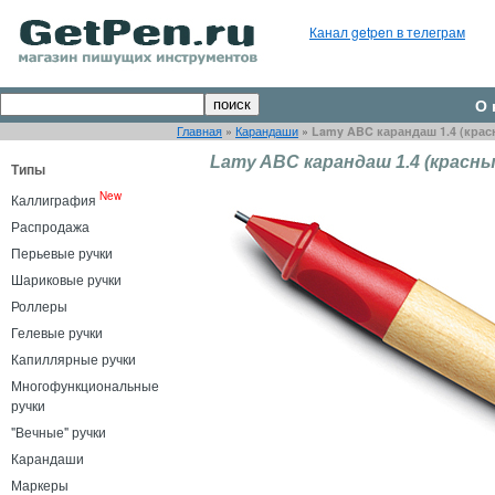
Канал getpen в телеграм
О 
Главная
»
Карандаши
»
Lamy ABC карандаш 1.4 (крас
Lamy ABC карандаш 1.4 (красны
Типы
New
Каллиграфия
Распродажа
Перьевые ручки
Шариковые ручки
Роллеры
Гелевые ручки
Капиллярные ручки
Многофункциональные
ручки
"Вечные" ручки
Карандаши
Маркеры