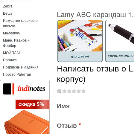
Zebra
Lamy ABC карандаш 1.4
Вещь
Искусство красивого
письма
Малевичъ
Манн, Иванов и
Фербер
МОЙПЛАН
Поганка
Написать отзыв o 
Подписные Издания
Просто Работай
корпус)
Имя
Отзыв
*