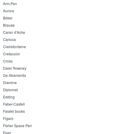
Arm.Pen
Aurora
Böker
Brause
Caran d’Ache
Carioca
Clairefontaine
Cretacolor
Cross
Daler Rowney
De Atramentis
Diamine
Diplomat
Edding
Faber-Castell
Falafel books
Figaro
Fisher Space Pen
Flyer