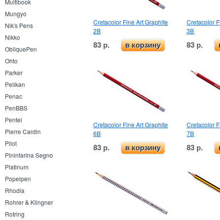
Multibook
Mungyo
Cretacolor Fine Art Graphite
Cretacolor F
Nik's Pens
2B
3B
Nikko
83 р.
83 р.
в корзину
ObliquePen
Ohto
Parker
Pelikan
Penac
PenBBS
Pentel
Cretacolor Fine Art Graphite
Cretacolor F
Pierre Cardin
6B
7B
Pilot
83 р.
83 р.
в корзину
Pininfarina Segno
Platinum
Popelpen
Rhodia
Rohrer & Klingner
Rotring