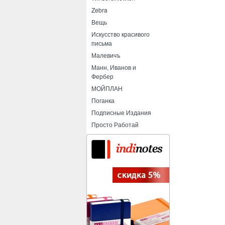
Zebra
Вещь
Искусство красивого
письма
Малевичъ
Манн, Иванов и
Фербер
МОЙПЛАН
Поганка
Подписные Издания
Просто Работай