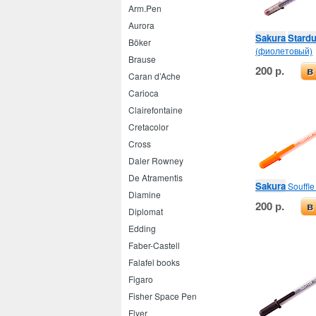
Arm.Pen
Aurora
Sakura
Stardu
Böker
(фиолетовый)
Brause
200 р.
в
Caran d’Ache
Carioca
Clairefontaine
Cretacolor
Cross
Daler Rowney
De Atramentis
Sakura
Souffl
Diamine
200 р.
в
Diplomat
Edding
Faber-Castell
Falafel books
Figaro
Fisher Space Pen
Flyer