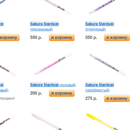
st
Sakura
Stardust
Sakura
Stardust
(прозрачный)
(пурпурный)
550 р.
550 р.
 корзину
в корзину
в корзину
st
Sakura
Stardust
Sakura
Stardust
(розовый)
овый)
(серебристый)
200 р.
в корзину
275 р.
продано!
в корзину