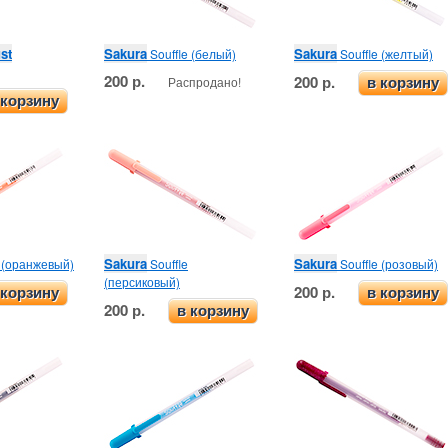
st
Sakura
Sakura
Souffle (белый)
Souffle (желтый)
200 р.
200 р.
Распродано!
в корзину
 корзину
Sakura
Sakura
e (оранжевый)
Souffle
Souffle (розовый)
(персиковый)
200 р.
 корзину
в корзину
200 р.
в корзину