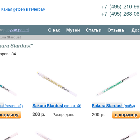
+7 (495) 210-9
Канал getpen в телеграм
+7 (495) 268-0
О нас
Музей
Статьи
Отзывы
Дос
мер,
ручки pentel
ura Stardust
ura Stardust"
аров: 34
st
Sakura
Stardust
Sakura
Stardust
(зеленый)
(золотой)
(лайм)
200 р.
200 р.
Распродано!
 корзину
в корзину