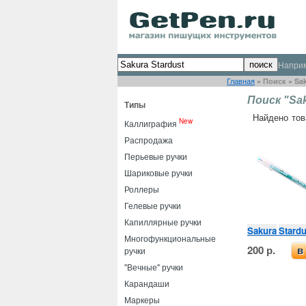
Напри
Главная
»
Поиск
»
Sak
Поиск "Sak
Типы
Найдено тов
New
Каллиграфия
Распродажа
Перьевые ручки
Шариковые ручки
Роллеры
Гелевые ручки
Капиллярные ручки
Sakura
Stardu
Многофункциональные
200 р.
в
ручки
"Вечные" ручки
Карандаши
Маркеры