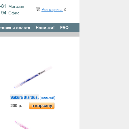
9-81
Магазин
Моя корзина:
0
6-94
Офис
тавка и оплата
Новинки!
FAQ
Sakura
Stardust
(морской)
200 р.
в корзину