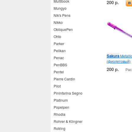
Multibook
200 р.
в
Mungyo
Nik's Pens
Nikko
ObliquePen
Ohto
Parker
Pelikan
Sakura
Metalli
Penac
(фиолетовый)
PenBBS
200 р.
Рас
Pentel
Pierre Cardin
Pilot
Pininfarina Segno
Platinum
Popelpen
Rhodia
Rohrer & Klingner
Rotring