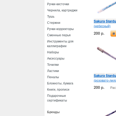
Ручки-кисточки
Чернила, картриджи
Тушь
Sakura
Stardu
Стержни
(небесный)
Ручки-корректоры
200 р.
в
Сменные перья
Инструменты для
каллиграфии
Наборы
Аксессуары
Точилки
Ластики
Sakura
Stardu
Пеналы
(розовато-лил
Блокноты, бумага
200 р.
Рас
Книги, прописи
Подарочные
сертификаты
Бренды