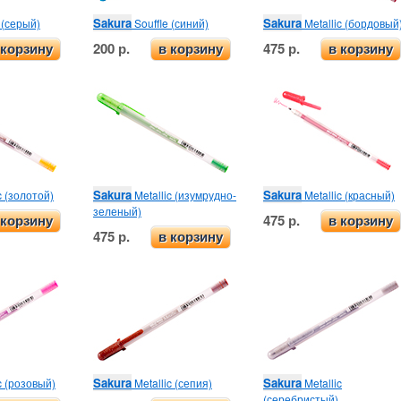
Sakura
Sakura
 (серый)
Souffle (синий)
Metallic (бордовый
200 р.
475 р.
 корзину
в корзину
в корзину
Sakura
Sakura
c (золотой)
Metallic (изумрудно-
Metallic (красный)
зеленый)
475 р.
 корзину
в корзину
475 р.
в корзину
Sakura
Sakura
c (розовый)
Metallic (сепия)
Metallic
(серебристый)