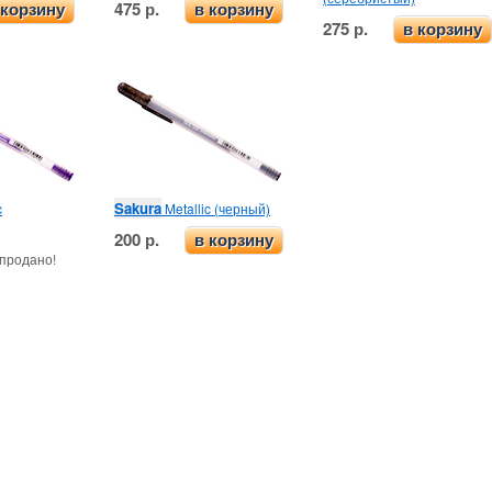
475 р.
 корзину
в корзину
275 р.
в корзину
Sakura
c
Metallic (черный)
200 р.
в корзину
продано!