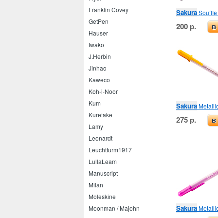
Franklin Covey
Sakura
Souffle
GetPen
200 р.
в
Hauser
Iwako
J.Herbin
Jinhao
Kaweco
Koh-i-Noor
Kum
Sakura
Metalli
Kuretake
275 р.
в
Lamy
Leonardt
Leuchtturm1917
LullaLeam
Manuscript
Milan
Moleskine
Sakura
Metalli
Moonman / Majohn