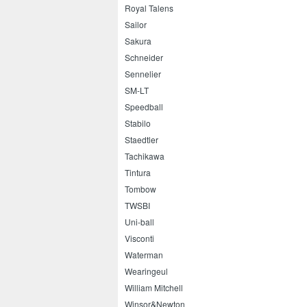
Royal Talens
Sailor
Sakura
Schneider
Sennelier
SM-LT
Speedball
Stabilo
Staedtler
Tachikawa
Tintura
Tombow
TWSBI
Uni-ball
Visconti
Waterman
Wearingeul
William Mitchell
Winsor&Newton