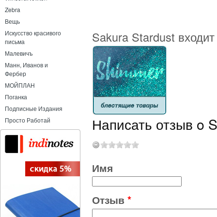
Zebra
Вещь
Sakura Stardust входит
Искусство красивого
письма
Малевичъ
Манн, Иванов и
Фербер
МОЙПЛАН
Поганка
Подписные Издания
Написать отзыв o S
Просто Работай
Имя
Отзыв
*