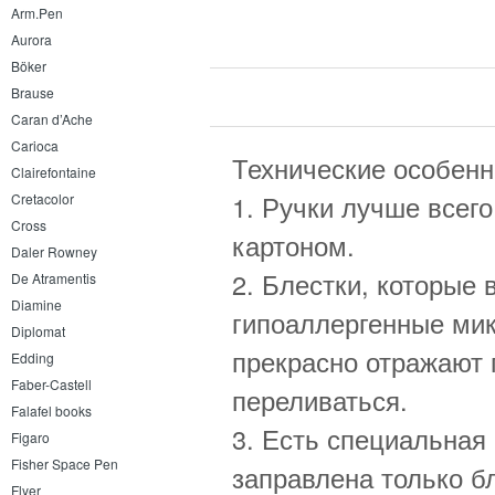
Arm.Pen
Aurora
Böker
Brause
Caran d’Ache
Carioca
Технические особенно
Clairefontaine
1. Ручки лучше всего
Cretacolor
Cross
картоном.
Daler Rowney
2. Блестки, которые 
De Atramentis
Diamine
гипоаллергенные мик
Diplomat
прекрасно отражают 
Edding
Faber-Castell
переливаться.
Falafel books
3. Есть специальная р
Figaro
Fisher Space Pen
заправлена только б
Flyer