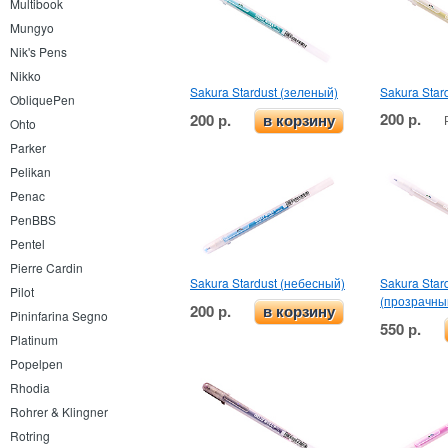
Multibook
Mungyo
Nik's Pens
Nikko
Sakura Stardust (зеленый)
Sakura Star
ObliquePen
200 р.
200 р.
в корзину
Ohto
Parker
Pelikan
Penac
PenBBS
Pentel
Pierre Cardin
Sakura Stardust (небесный)
Sakura Star
Pilot
(прозрачны
200 р.
в корзину
Pininfarina Segno
550 р.
Platinum
Popelpen
Rhodia
Rohrer & Klingner
Rotring