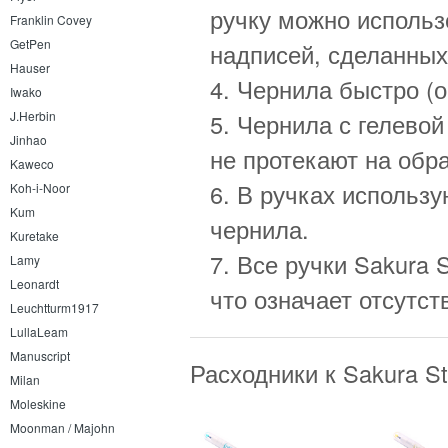
ручку можно использ
Franklin Covey
GetPen
надписей, сделанны
Hauser
4. Чернила быстро (
Iwako
J.Herbin
5. Чернила с гелевой
Jinhao
не протекают на обр
Kaweco
6. В ручках использу
Koh-i-Noor
Kum
чернила.
Kuretake
7. Все ручки Sakura 
Lamy
Leonardt
что означает отсутс
Leuchtturm1917
LullaLeam
Manuscript
Расходники к Sakura S
Milan
Moleskine
Moonman / Majohn