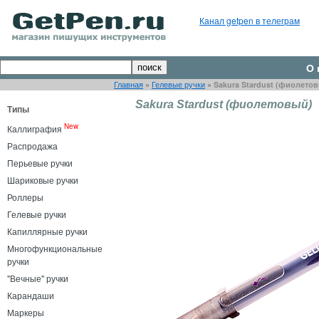
Канал getpen в телеграм
О 
Главная
»
Гелевые ручки
»
Sakura Stardust (фиолето
Sakura Stardust (фиолетовый)
Типы
New
Каллиграфия
Распродажа
Перьевые ручки
Шариковые ручки
Роллеры
Гелевые ручки
Капиллярные ручки
Многофункциональные
ручки
"Вечные" ручки
Карандаши
Маркеры