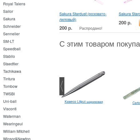
Royal Talens
Sailor
Sakura Stardust (розовато-
Sakura Star
Sakura
лиловый)
200 р.
Schneider
200 р.
Распродано!
Sennelier
С этим товаром покуп
SM-LT
Speedball
Stabilo
Staedtler
Tachikawa
Tintura
Tombow
TWSBI
Uni-ball
Kaweco Liliput шариковая
Cario
Pilot Vball Grip
Visconti
Waterman
Wearingeul
William Mitchell
Winsor&Newton