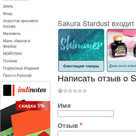
Zebra
Вещь
Sakura Stardust входит
Искусство красивого
письма
Малевичъ
Манн, Иванов и
Фербер
МОЙПЛАН
Поганка
Подписные Издания
Написать отзыв o S
Просто Работай
Имя
Отзыв
*