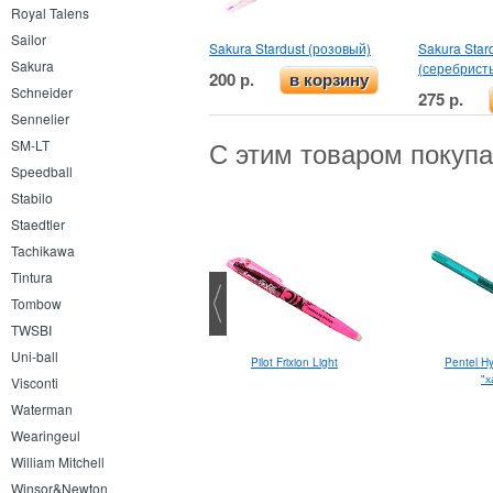
Royal Talens
Sailor
Sakura Stardust (розовый)
Sakura Star
Sakura
(серебрист
200 р.
в корзину
Schneider
275 р.
Sennelier
С этим товаром покуп
SM-LT
Speedball
Stabilo
Staedtler
Tachikawa
Tintura
Tombow
TWSBI
Uni-ball
Pilot Frixion Light
Pentel Hy
Карандаш-текстовыделитель
"
Koh-i-Noor
Visconti
Waterman
Wearingeul
William Mitchell
Winsor&Newton