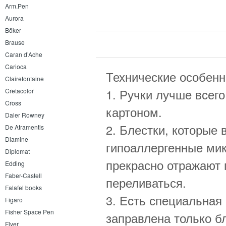
Arm.Pen
Aurora
Böker
Brause
Caran d’Ache
Carioca
Технические особенно
Clairefontaine
1. Ручки лучше всего
Cretacolor
Cross
картоном.
Daler Rowney
2. Блестки, которые 
De Atramentis
Diamine
гипоаллергенные мик
Diplomat
прекрасно отражают 
Edding
Faber-Castell
переливаться.
Falafel books
3. Есть специальная р
Figaro
Fisher Space Pen
заправлена только б
Flyer