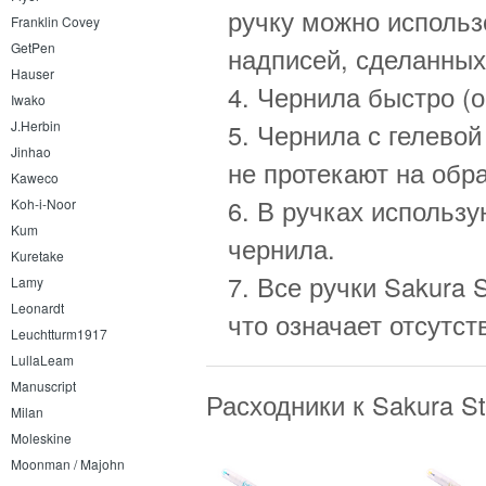
ручку можно использ
Franklin Covey
GetPen
надписей, сделанны
Hauser
4. Чернила быстро (
Iwako
J.Herbin
5. Чернила с гелевой
Jinhao
не протекают на обр
Kaweco
6. В ручках использу
Koh-i-Noor
Kum
чернила.
Kuretake
7. Все ручки Sakura 
Lamy
Leonardt
что означает отсутс
Leuchtturm1917
LullaLeam
Manuscript
Расходники к Sakura S
Milan
Moleskine
Moonman / Majohn