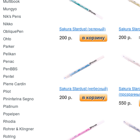
Multibook
Mungyo
Nik's Pens
Nikko
Sakura Stardust (зеленый)
Sakura Star
ObliquePen
200 р.
200 р.
в корзину
Ohto
Parker
Pelikan
Penac
PenBBS
Pentel
Pierre Cardin
Sakura Stardust (небесный)
Sakura Star
Pilot
(прозрачны
200 р.
в корзину
Pininfarina Segno
550 р.
Platinum
Popelpen
Rhodia
Rohrer & Klingner
Rotring