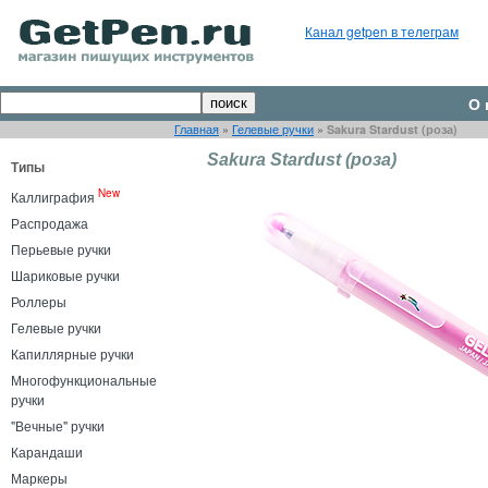
Канал getpen в телеграм
О 
Главная
»
Гелевые ручки
»
Sakura Stardust (роза)
Sakura Stardust (роза)
Типы
New
Каллиграфия
Распродажа
Перьевые ручки
Шариковые ручки
Роллеры
Гелевые ручки
Капиллярные ручки
Многофункциональные
ручки
"Вечные" ручки
Карандаши
Маркеры