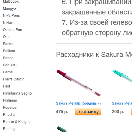
6. При закрашивании
Multibook
Mungyo
закрашенные област
Nik's Pens
7. Из-за своей гелев
Nikko
ObliquePen
обратную сторону ли
Ohto
Parker
Pelikan
Расходники к Sakura M
Penac
PenBBS
Pentel
Pierre Cardin
Pilot
Pininfarina Segno
Platinum
Sakura Metallic (бордовый)
Sakura Meta
Popelpen
475 р.
200 р.
в корзину
Rhodia
Rohrer & Klingner
Rotring