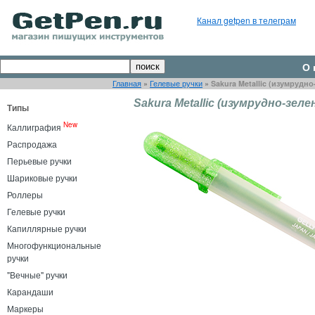
Канал getpen в телеграм
О 
Главная
»
Гелевые ручки
»
Sakura Metallic (изумрудн
Sakura Metallic (изумрудно-зеле
Типы
New
Каллиграфия
Распродажа
Перьевые ручки
Шариковые ручки
Роллеры
Гелевые ручки
Капиллярные ручки
Многофункциональные
ручки
"Вечные" ручки
Карандаши
Маркеры