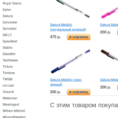
Royal Talens
Sailor
Sakura
Schneider
Sakura Metallic
Sakura Meta
Sennelier
(натуральный зеленый)
200 р.
SM-LT
475 р.
в корзину
Speedball
Stabilo
Staedtler
Tachikawa
Tintura
Tombow
TWSBI
Sakura Metallic (сине-
Sakura Meta
черный)
Uni-ball
200 р.
200 р.
Visconti
в корзину
Waterman
С этим товаром покуп
Wearingeul
William Mitchell
Winsor&Newton