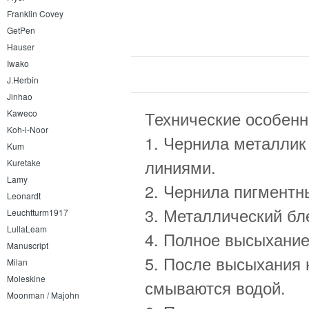
Franklin Covey
GetPen
Hauser
Iwako
J.Herbin
Jinhao
Kaweco
Технические особенно
Koh-i-Noor
1. Чернила металлик
Kum
линиями.
Kuretake
Lamy
2. Чернила пигментн
Leonardt
3. Металлический бл
Leuchtturm1917
LullaLeam
4. Полное высыхание
Manuscript
5. После высыхания 
Milan
Moleskine
смываются водой.
Moonman / Majohn