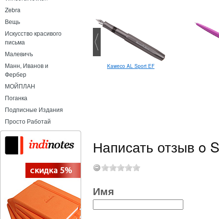
Zebra
Вещь
Искусство красивого
письма
Малевичъ
Манн, Иванов и
Kaweco AL Sport EF
Stabilo EasyStart
Фербер
МОЙПЛАН
Поганка
Подписные Издания
Просто Работай
Написать отзыв o S
Имя