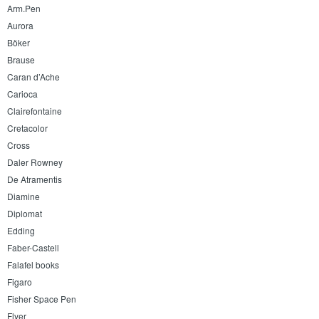
Arm.Pen
Aurora
Böker
Brause
Caran d’Ache
Carioca
Clairefontaine
Cretacolor
Cross
Daler Rowney
De Atramentis
Diamine
Diplomat
Edding
Faber-Castell
Falafel books
Figaro
Fisher Space Pen
Flyer