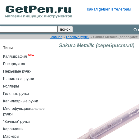
Канал getpen в телеграм
О 
Главная
»
Гелевые ручки
»
Sakura Metallic (серебрист
Sakura Metallic (серебристый)
Типы
New
Каллиграфия
Распродажа
Перьевые ручки
Шариковые ручки
Роллеры
Гелевые ручки
Капиллярные ручки
Многофункциональные
ручки
"Вечные" ручки
Карандаши
Маркеры