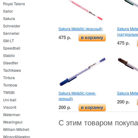
Royal Talens
Sailor
Sakura
Schneider
Sakura Metallic (красный)
Sakura Metal
Sennelier
(натуральн
475 р.
в корзину
SM-LT
475 р.
Speedball
Stabilo
Staedtler
Tachikawa
Tintura
Tombow
TWSBI
Sakura Metallic (сине-
Sakura Meta
черный)
Uni-ball
200 р.
200 р.
Visconti
в корзину
Waterman
С этим товаром покуп
Wearingeul
William Mitchell
Winsor&Newton