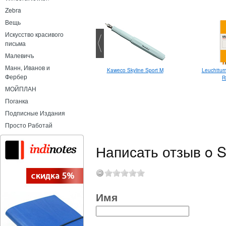
Zebra
Вещь
Искусство красивого
письма
Малевичъ
Манн, Иванов и
Leuchttu
Kaweco Skyline Sport M
Фербер
R
МОЙПЛАН
Поганка
Подписные Издания
Просто Работай
Написать отзыв o S
Имя