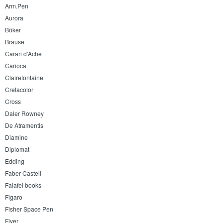
Arm.Pen
Aurora
Böker
Brause
Caran d’Ache
Carioca
Clairefontaine
Cretacolor
Cross
Daler Rowney
De Atramentis
Diamine
Diplomat
Edding
Faber-Castell
Falafel books
Figaro
Fisher Space Pen
Flyer