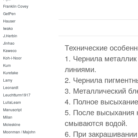
Franklin Covey
GetPen
Hauser
Iwako
J.Herbin
Jinhao
Технические особенно
Kaweco
1. Чернила металлик
Koh-i-Noor
Kum
линиями.
Kuretake
2. Чернила пигментн
Lamy
Leonardt
3. Металлический бл
Leuchtturm1917
4. Полное высыхание
LullaLeam
Manuscript
5. После высыхания 
Milan
смываются водой.
Moleskine
6. При закрашивании
Moonman / Majohn