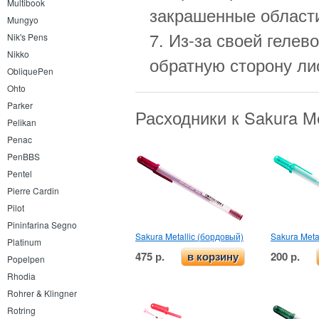
Multibook
закрашенные област
Mungyo
7. Из-за своей гелев
Nik's Pens
Nikko
обратную сторону ли
ObliquePen
Ohto
Parker
Расходники к Sakura M
Pelikan
Penac
PenBBS
Pentel
Pierre Cardin
Pilot
Pininfarina Segno
Sakura Metallic (бордовый)
Sakura Meta
Platinum
475 р.
200 р.
в корзину
Popelpen
Rhodia
Rohrer & Klingner
Rotring