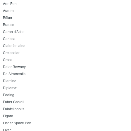
Arm.Pen
Aurora
Böker
Brause
Caran d’Ache
Carioca
Clairefontaine
Cretacolor
Cross
Daler Rowney
De Atramentis
Diamine
Diplomat
Edding
Faber-Castell
Falafel books
Figaro
Fisher Space Pen
Flyer