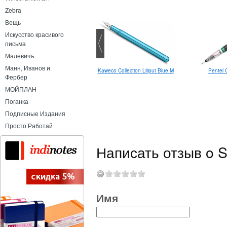
Zebra
Вещь
Искусство красивого
письма
Малевичъ
Манн, Иванов и
aweco Frosted Sport Gel Sweet
Kaweco Collection Liliput Blue M
Pentel 
Фербер
Banana роллер
МОЙПЛАН
Поганка
Подписные Издания
Просто Работай
Написать отзыв o Sa
Имя