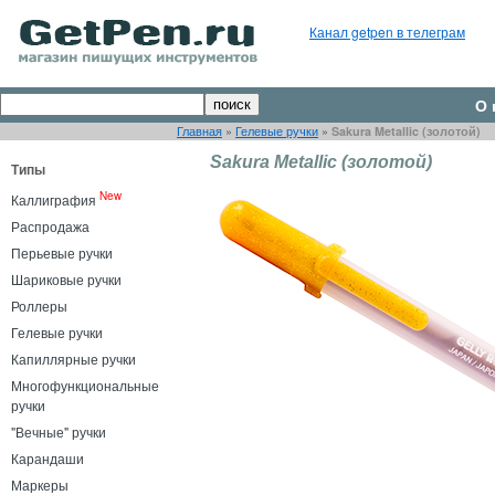
Канал getpen в телеграм
О 
Главная
»
Гелевые ручки
»
Sakura Metallic (золотой)
Sakura Metallic (золотой)
Типы
New
Каллиграфия
Распродажа
Перьевые ручки
Шариковые ручки
Роллеры
Гелевые ручки
Капиллярные ручки
Многофункциональные
ручки
"Вечные" ручки
Карандаши
Маркеры