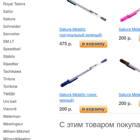
Royal Talens
Sailor
Sakura
Schneider
Sakura Metallic
Sakura Meta
Sennelier
(натуральный зеленый)
200 р.
SM-LT
475 р.
в корзину
Speedball
Stabilo
Staedtler
Tachikawa
Tintura
Tombow
TWSBI
Sakura Metallic (сине-
Sakura Meta
черный)
Uni-ball
200 р.
200 р.
Visconti
в корзину
Waterman
С этим товаром покуп
Wearingeul
William Mitchell
Winsor&Newton