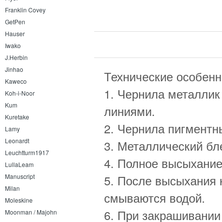
Franklin Covey
GetPen
Hauser
Iwako
J.Herbin
Jinhao
Технические особенно
Kaweco
1. Чернила металлик
Koh-i-Noor
Kum
линиями.
Kuretake
2. Чернила пигментн
Lamy
Leonardt
3. Металлический бл
Leuchtturm1917
4. Полное высыхание
LullaLeam
Manuscript
5. После высыхания 
Milan
смываются водой.
Moleskine
6. При закрашивании
Moonman / Majohn