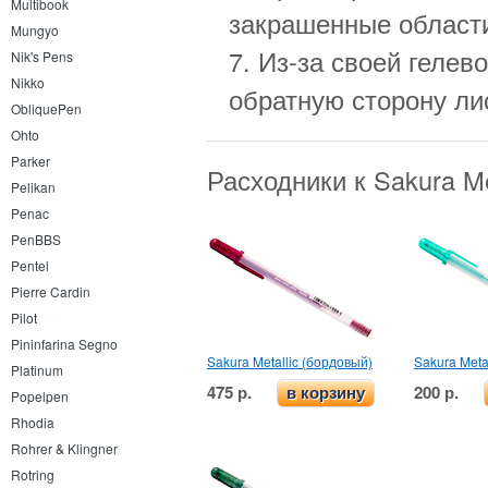
Multibook
закрашенные област
Mungyo
7. Из-за своей гелев
Nik's Pens
Nikko
обратную сторону ли
ObliquePen
Ohto
Parker
Расходники к Sakura M
Pelikan
Penac
PenBBS
Pentel
Pierre Cardin
Pilot
Pininfarina Segno
Sakura Metallic (бордовый)
Sakura Meta
Platinum
475 р.
200 р.
в корзину
Popelpen
Rhodia
Rohrer & Klingner
Rotring