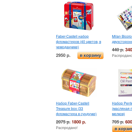
Faber-Castell набор
Milan Bicol
фломастеров (40 цветов, в
двухсторонн
чемоданчике)
440 р.
340
2950 р.
в корзину
Распродано
Набор Faber-Castell
Набор Pentel
Treasure box (33
(масляная п
фломастера в сундучке)
мелков)
2075 р.
1800 р.
705 р.
600
Распродано!
в корзи