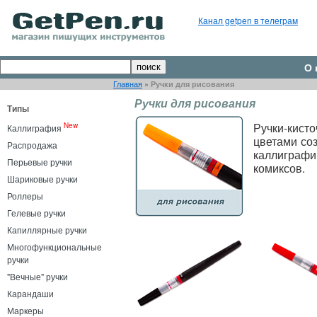
Канал getpen в телеграм
О 
Главная
»
Ручки для рисования
Ручки для рисования
Типы
Ручки-кист
New
Каллиграфия
цветами со
Распродажа
каллиграфи
Перьевые ручки
комиксов.
Шариковые ручки
Роллеры
Гелевые ручки
Капиллярные ручки
Многофункциональные
ручки
"Вечные" ручки
Карандаши
Маркеры