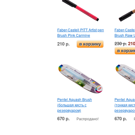
Faber-Castell PITT Artist pen
Faber-Castel
Brush Pink Carmine
Brush Raw 
230 р.
210
210 р.
в корзину
в корзи
Pentel Aquash Brush
Pentel Aqua
(большая кисть с
(тонкая кист
резервуаром)
резервуаро
670 р.
670 р.
Распродано!