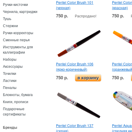
Pentel Color Brush 101
Pentel Colo
Ручки-кисточки
(черная)
(красная)
Чернила, картриджи
750 р.
750 р.
Распродано!
Тушь
Стержни
Ручки-корректоры
Сменные перья
Инструменты для
каллиграфии
Наборы
Pentel Color Brush 106
Pentel Colo
Аксессуары
(ярко-коричневый)
(оранжевый
Точилки
750 р.
750 р.
в корзину
Ластики
Пеналы
Блокноты, бумага
Книги, прописи
Подарочные
сертификаты
Pentel Color Brush 137
Pentel Aqua
Бренды
(серая)
(средняя ки