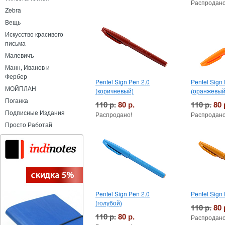
Распродано
Zebra
Вещь
Искусство красивого
письма
Малевичъ
Манн, Иванов и
Фербер
Pentel Sign Pen 2.0
Pentel Sign
МОЙПЛАН
(коричневый)
(оранжевый
Поганка
110 р.
80 р.
110 р.
80 
Подписные Издания
Распродано!
Распродано
Просто Работай
Pentel Sign Pen 2.0
Pentel Sign 
(голубой)
110 р.
80 
110 р.
80 р.
Распродано