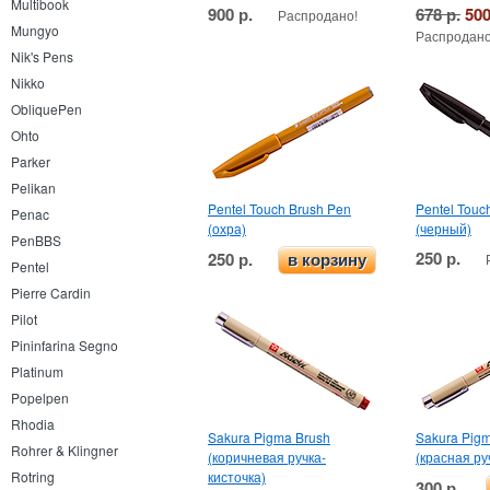
Multibook
900 р.
678 р.
500
Распродано!
Mungyo
Распродано
Nik's Pens
Nikko
ObliquePen
Ohto
Parker
Pelikan
Pentel Touch Brush Pen
Pentel Touc
Penac
(охра)
(черный)
PenBBS
250 р.
250 р.
в корзину
Pentel
Pierre Cardin
Pilot
Pininfarina Segno
Platinum
Popelpen
Rhodia
Sakura Pigma Brush
Sakura Pig
Rohrer & Klingner
(коричневая ручка-
(красная ру
Rotring
кисточка)
300 р.