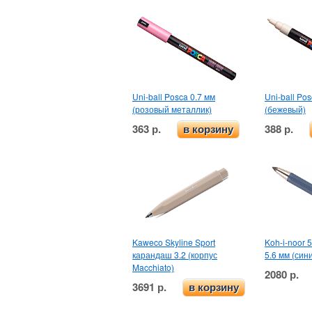
Uni-ball Posca 0.7 мм
Uni-ball Pos
(розовый металлик)
(бежевый)
363 р.
388 р.
в корзину
Kaweco Skyline Sport
Koh-i-noor
карандаш 3.2 (корпус
5.6 мм (син
Macchiato)
2080 р.
3691 р.
в корзину