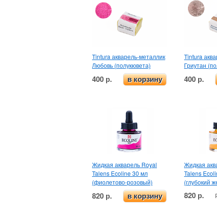
Tintura акварель-металлик
Tintura акв
Любовь (полукювета)
Гриутан (п
400 р.
400 р.
в корзину
Жидкая акварель Royal
Жидкая акв
Talens Ecoline 30 мл
Talens Ecol
(фиолетово-розовый)
(глубокий ж
820 р.
820 р.
в корзину