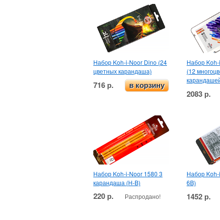
Набор Koh-i-Noor Dino (24
Набор Koh-i
цветных карандаша)
(12 многоц
карандаше
716 р.
в корзину
2083 р.
Набор Koh-i-Noor 1580 3
Набор Koh-i
карандаша (H-B)
6B)
220 р.
1452 р.
Распродано!