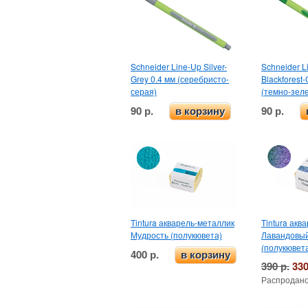
Schneider Line-Up Silver-
Schneider L
Grey 0.4 мм (серебристо-
Blackforest
серая)
(темно-зел
90 р.
90 р.
в корзину
Tintura акварель-металлик
Tintura акв
Мудрость (полукювета)
Лавандовы
(полукювет
400 р.
в корзину
390 р.
330
Распродано