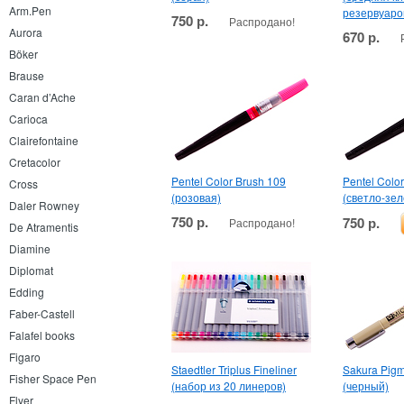
Arm.Pen
резервуаро
750 р.
Распродано!
Aurora
670 р.
Böker
Brause
Caran d’Ache
Carioca
Clairefontaine
Cretacolor
Pentel Color Brush 109
Pentel Colo
Cross
(розовая)
(светло-зе
Daler Rowney
750 р.
750 р.
Распродано!
De Atramentis
Diamine
Diplomat
Edding
Faber-Castell
Falafel books
Figaro
Staedtler Triplus Fineliner
Sakura Pigm
Fisher Space Pen
(набор из 20 линеров)
(черный)
Flyer