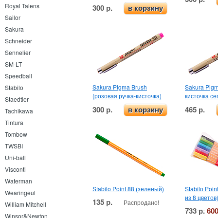
Royal Talens
300 р.
в корзину
Sailor
Sakura
Schneider
Sennelier
SM-LT
Speedball
Sakura Pigma Brush
Sakura Pigm
Stabilo
(розовая ручка-кисточка)
кисточка се
Staedtler
300 р.
465 р.
в корзину
Tachikawa
Tintura
Tombow
TWSBI
Uni-ball
Visconti
Waterman
Stabilo Point 88 (зеленый)
Stabilo Poin
Wearingeul
из 8 цветов
135 р.
Распродано!
William Mitchell
733 р.
600
Winsor&Newton