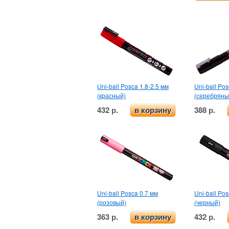
Uni-ball Posca 1.8-2.5 мм
Uni-ball Pos
(красный)
(серебряны
432 р.
388 р.
в корзину
Uni-ball Posca 0.7 мм
Uni-ball Pos
(розовый)
(черный)
363 р.
432 р.
в корзину