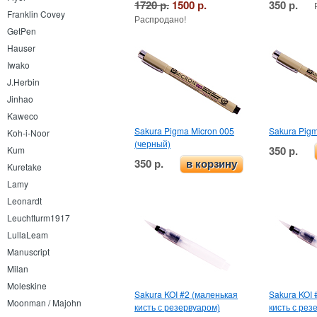
1720 р.
1500 р.
350 р.
Franklin Covey
Распродано!
GetPen
Hauser
Iwako
J.Herbin
Jinhao
Kaweco
Sakura Pigma Micron 005
Sakura Pigm
Koh-i-Noor
(черный)
350 р.
Kum
350 р.
в корзину
Kuretake
Lamy
Leonardt
Leuchtturm1917
LullaLeam
Manuscript
Milan
Moleskine
Sakura KOI #2 (маленькая
Sakura KOI 
Moonman / Majohn
кисть с резервуаром)
кисть с рез