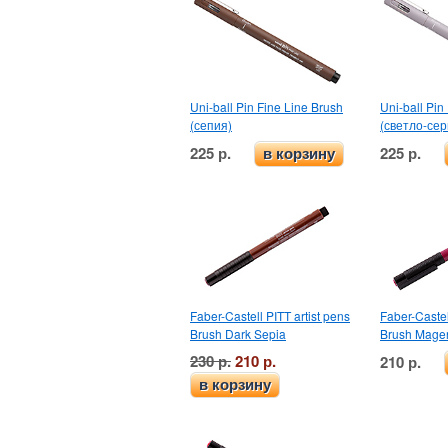
Uni-ball Pin Fine Line Brush
Uni-ball Pin
(сепия)
(светло-се
225 р.
225 р.
в корзину
Faber-Castell PITT artist pens
Faber-Castel
Brush Dark Sepia
Brush Mage
230 р.
210 р.
210 р.
в корзину