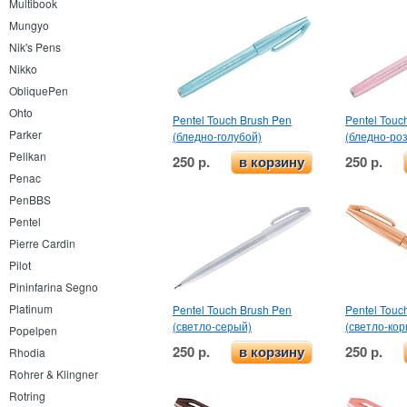
Multibook
Mungyo
Nik's Pens
Nikko
ObliquePen
Ohto
Pentel Touch Brush Pen
Pentel Touc
Parker
(бледно-голубой)
(бледно-ро
Pelikan
250 р.
250 р.
в корзину
Penac
PenBBS
Pentel
Pierre Cardin
Pilot
Pininfarina Segno
Platinum
Pentel Touch Brush Pen
Pentel Touc
(светло-серый)
(светло-ко
Popelpen
250 р.
250 р.
в корзину
Rhodia
Rohrer & Klingner
Rotring