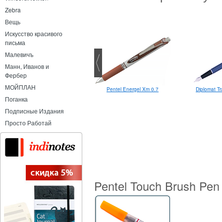
Zebra
Вещь
Искусство красивого
письма
Малевичъ
Манн, Иванов и
Фербер
МОЙПЛАН
Schneider Line-Up Mineral-Blue
Pentel Energel Xm 0.7
Diplomat Tr
0.4 мм
Поганка
Подписные Издания
Просто Работай
Pentel Touch Brush Pen