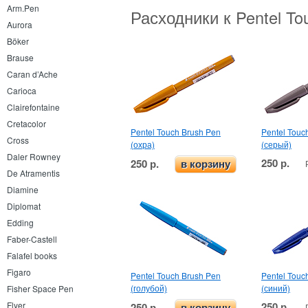
Arm.Pen
Расходники к Pentel T
Aurora
Böker
Brause
Caran d’Ache
Carioca
Clairefontaine
Cretacolor
Pentel Touch Brush Pen
Pentel Touc
Cross
(охра)
(серый)
Daler Rowney
250 р.
250 р.
в корзину
De Atramentis
Diamine
Diplomat
Edding
Faber-Castell
Falafel books
Figaro
Pentel Touch Brush Pen
Pentel Touc
(голубой)
(синий)
Fisher Space Pen
250 р.
Flyer
250 р.
в корзину