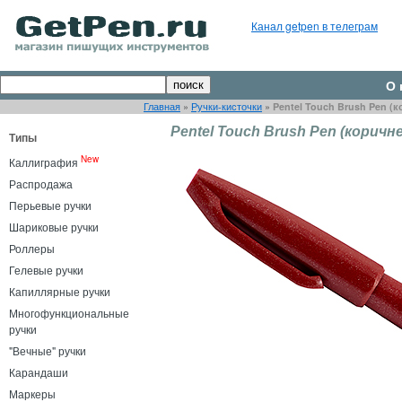
Канал getpen в телеграм
О 
Главная
»
Ручки-кисточки
»
Pentel Touch Brush Pen (
Pentel Touch Brush Pen (коричн
Типы
New
Каллиграфия
Распродажа
Перьевые ручки
Шариковые ручки
Роллеры
Гелевые ручки
Капиллярные ручки
Многофункциональные
ручки
"Вечные" ручки
Карандаши
Маркеры