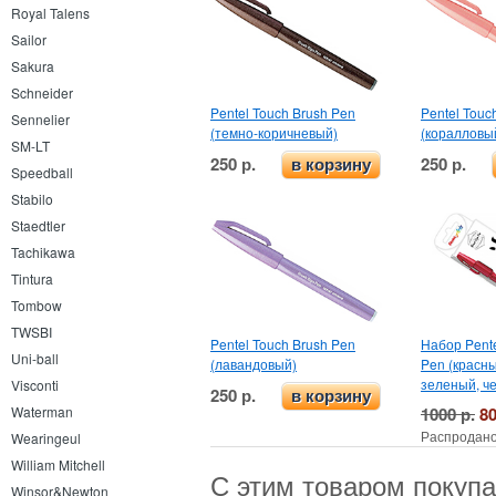
Royal Talens
Sailor
Sakura
Schneider
Pentel Touch Brush Pen
Pentel Touc
Sennelier
(темно-коричневый)
(коралловы
SM-LT
250 р.
250 р.
в корзину
Speedball
Stabilo
Staedtler
Tachikawa
Tintura
Tombow
TWSBI
Pentel Touch Brush Pen
Набор Pente
Uni-ball
(лавандовый)
Pen (красны
зеленый, ч
Visconti
250 р.
в корзину
1000 р.
80
Waterman
Распродано
Wearingeul
William Mitchell
С этим товаром покуп
Winsor&Newton