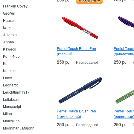
Franklin Covey
GetPen
Hauser
Iwako
J.Herbin
Jinhao
Pentel Touch Brush Pen
Pentel Touc
Kaweco
(красный)
(фиолетовы
Koh-i-Noor
250 р.
250 р.
Распродано!
Kum
Kuretake
Lamy
Leonardt
Leuchtturm1917
LullaLeam
Manuscript
Pentel Touch Brush Pen
Pentel Touc
Milan
(темно-синий)
(оливковый
Moleskine
250 р.
250 р.
Распродано!
Moonman / Majohn