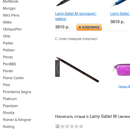
Multibook
Mungyo
Lamy Safari M (антрацит/
Lamy Safari
Nik's Pens
умбра)
3810 р.
Nikko
3810 р.
в корзину
ObliquePen
Ohto
С этим товаром покупают
Parker
Pelikan
Penac
PenBBS
Pentel
Pierre Cardin
Pilot
Lamy Dialog3 EF
Пенал В
Pininfarina Segno
Platinum
Popelpen
Rhodia
Написать отзыв o Lamy Safari M (зеле
Rohrer & Klingner
Rotring