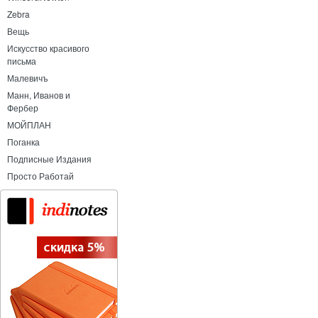
Zebra
Вещь
Искусство красивого
письма
Малевичъ
Манн, Иванов и
Фербер
МОЙПЛАН
Поганка
Подписные Издания
Просто Работай