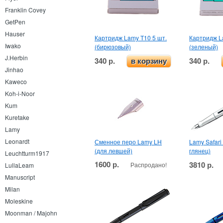
Franklin Covey
GetPen
Hauser
Картридж Lamy T10 5 шт.
Картридж L
Iwako
(бирюзовый)
(зеленый)
J.Herbin
340 р.
340 р.
в корзину
Jinhao
Kaweco
Koh-i-Noor
Kum
Kuretake
Lamy
Leonardt
Сменное перо Lamy LH
Lamy Safari
(для левшей)
глянец)
Leuchtturm1917
1600 р.
3810 р.
Распродано!
LullaLeam
Manuscript
Milan
Moleskine
Moonman / Majohn