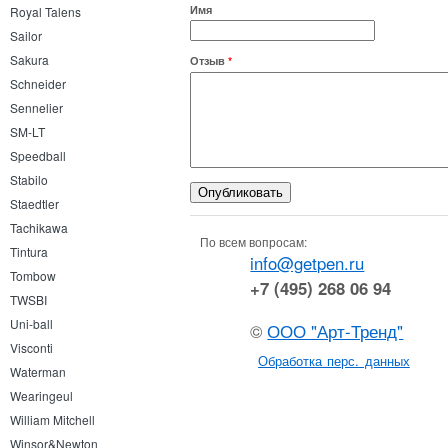
Имя
Royal Talens
Sailor
Sakura
Отзыв
*
Schneider
Sennelier
SM-LT
Speedball
Stabilo
Staedtler
Tachikawa
По всем вопросам:
Tintura
info@getpen.ru
Tombow
+7 (495) 268 06 94
TWSBI
Uni-ball
©
ООО "Арт-Тренд"
Visconti
Обработка перс. данных
Waterman
Wearingeul
William Mitchell
Winsor&Newton