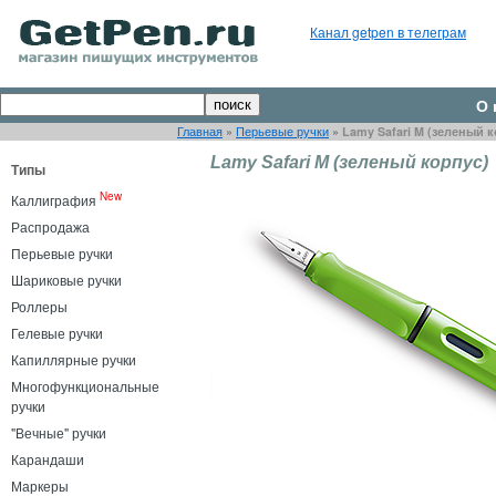
Канал getpen в телеграм
О 
Главная
»
Перьевые ручки
»
Lamy Safari M (зеленый 
Lamy Safari M (зеленый корпус)
Типы
New
Каллиграфия
Распродажа
Перьевые ручки
Шариковые ручки
Роллеры
Гелевые ручки
Капиллярные ручки
Многофункциональные
ручки
"Вечные" ручки
Карандаши
Маркеры