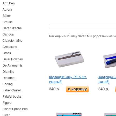
Arm.Pen
Aurora
Böker
Brause
Caran d’Ache
Carioca
Расходники к Lamy Safari M и родственные 
Clairefontaine
Cretacolor
Cross
Daler Rowney
De Atramentis
Diamine
Картридж Lamy T10 5 шт.
Картридж L
Diplomat
(черный)
(синий)
Edding
340 р.
340 р.
в корзину
Faber-Castell
Falafel books
Figaro
Fisher Space Pen
Flyer