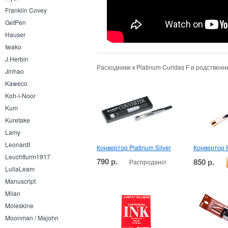
Franklin Covey
GetPen
Hauser
Iwako
J.Herbin
Расходники к Platinum Curidas F и родствен
Jinhao
Kaweco
Koh-i-Noor
Kum
Kuretake
Lamy
Leonardt
Конвертор Platinum Silver
Конвертор P
Leuchtturm1917
790 р.
850 р.
Распродано!
LullaLeam
Manuscript
Milan
Moleskine
Moonman / Majohn