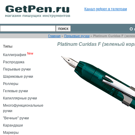
Канал getpen в телеграм
О 
Главная
»
Перьевые ручки
»
Platinum Curidas F (зеле
Platinum Curidas F (зеленый кор
Типы
New
Каллиграфия
Распродажа
Перьевые ручки
Шариковые ручки
Роллеры
Гелевые ручки
Капиллярные ручки
Многофункциональные
ручки
"Вечные" ручки
Карандаши
Маркеры