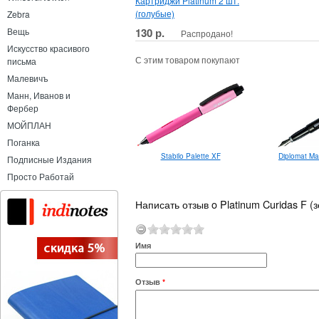
Картриджи Platinum 2 шт.
(голубые)
Zebra
130 р.
Вещь
Распродано!
Искусство красивого
С этим товаром покупают
письма
Малевичъ
Манн, Иванов и
Фербер
МОЙПЛАН
Поганка
Stabilo Palette XF
Diplomat M
Подписные Издания
Просто Работай
Написать отзыв o Platinum Curidas F (
Имя
Отзыв
*