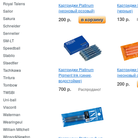
Royal Talens
Картриджи Platinum
Картриджи P
(неоновый розовый)
(черные)
Sailor
130 р.
Sakura
200 р.
в корзину
Schneider
Sennelier
SM-LT
Speedball
Stabilo
Staedtler
Картриджи Platinum
Картриджи 
Tachikawa
Pigment Ink (синие,
(неоновый 
Tintura
водостойкие)
200 р.
Tombow
700 р.
Распродано!
TWSBI
Uni-ball
Visconti
Waterman
Wearingeul
William Mitchell
Winsor&Newton