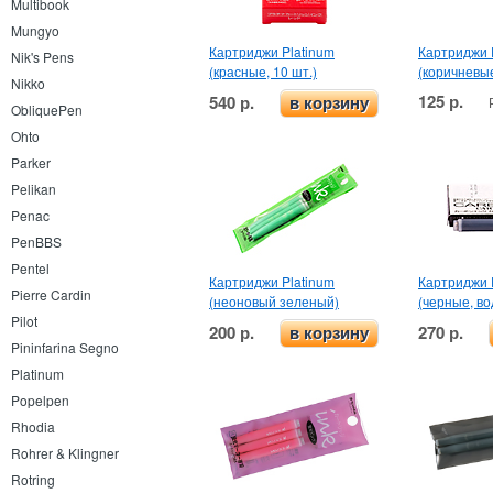
Multibook
Mungyo
Картриджи Platinum
Картриджи P
Nik's Pens
(красные, 10 шт.)
(коричневы
Nikko
125 р.
540 р.
в корзину
ObliquePen
Ohto
Parker
Pelikan
Penac
PenBBS
Pentel
Картриджи Platinum
Картриджи 
Pierre Cardin
(неоновый зеленый)
(черные, во
Pilot
200 р.
270 р.
в корзину
Pininfarina Segno
Platinum
Popelpen
Rhodia
Rohrer & Klingner
Rotring