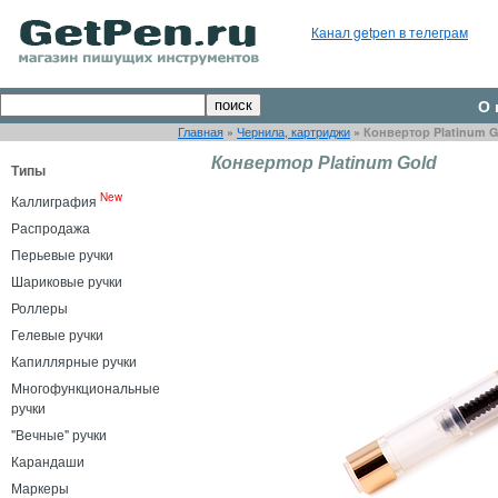
Канал getpen в телеграм
О 
Главная
»
Чернила, картриджи
»
Конвертор Platinum G
Конвертор Platinum Gold
Типы
New
Каллиграфия
Распродажа
Перьевые ручки
Шариковые ручки
Роллеры
Гелевые ручки
Капиллярные ручки
Многофункциональные
ручки
"Вечные" ручки
Карандаши
Маркеры