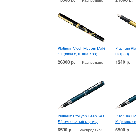
Platinum Vicoh Modern Maki-
Platinum Pla
e F (maki-e, птица Хоо)
цитрон)
26300 р.
1240 р.
Распродано!
Platinum Procyon Deep Sea
Platinum Pr
F (темно-синий корпус)
M (темно-си
6500 р.
6500 р.
Распродано!