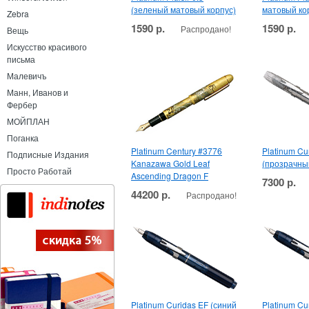
(зеленый матовый корпус)
матовый ко
Zebra
1590 р.
1590 р.
Распродано!
Вещь
Искусство красивого
письма
Малевичъ
Манн, Иванов и
Фербер
МОЙПЛАН
Поганка
Platinum Century #3776
Platinum Cu
Подписные Издания
Kanazawa Gold Leaf
(прозрачны
Просто Работай
Ascending Dragon F
7300 р.
44200 р.
Распродано!
Platinum Curidas EF (синий
Platinum Cu