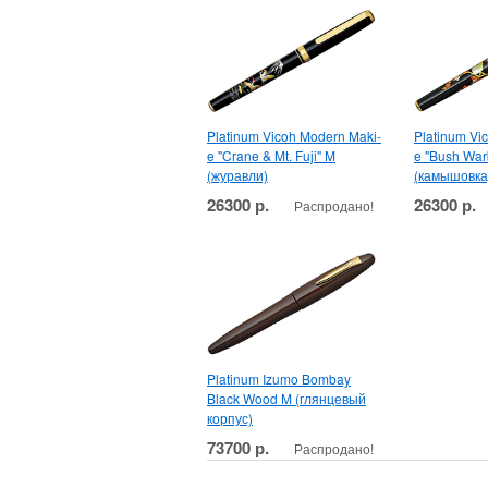
Platinum Vicoh Modern Maki-
Platinum Vi
e "Crane & Mt. Fuji" M
e "Bush Warb
(журавли)
(камышовка
26300 р.
26300 р.
Распродано!
Platinum Izumo Bombay
Black Wood M (глянцевый
корпус)
73700 р.
Распродано!