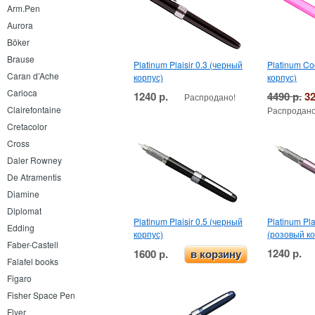
Arm.Pen
Aurora
Böker
Brause
Platinum Plaisir 0.3 (черный
Platinum Co
Caran d’Ache
корпус)
корпус)
Carioca
1240 р.
4490 р.
32
Распродано!
Clairefontaine
Распродано
Cretacolor
Cross
Daler Rowney
De Atramentis
Diamine
Diplomat
Platinum Plaisir 0.5 (черный
Platinum Pla
Edding
корпус)
(розовый ко
Faber-Castell
1240 р.
1600 р.
в корзину
Falafel books
Figaro
Fisher Space Pen
Flyer