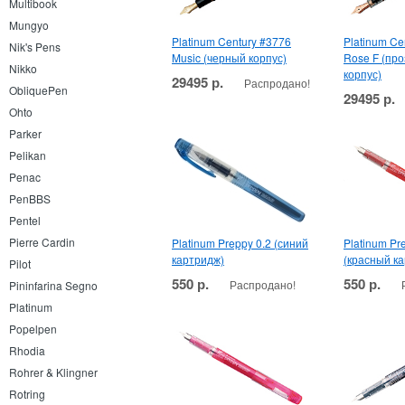
Multibook
Mungyo
Platinum Century #3776
Platinum Ce
Nik's Pens
Music (черный корпус)
Rose F (пр
Nikko
корпус)
29495 р.
Распродано!
ObliquePen
29495 р.
Ohto
Parker
Pelikan
Penac
PenBBS
Pentel
Pierre Cardin
Platinum Preppy 0.2 (синий
Platinum Pr
картридж)
(красный к
Pilot
550 р.
550 р.
Распродано!
Pininfarina Segno
Platinum
Popelpen
Rhodia
Rohrer & Klingner
Rotring