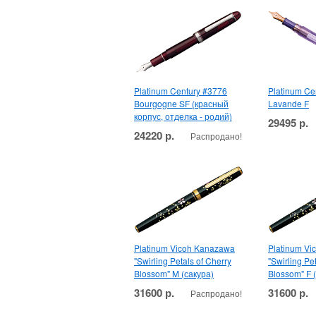
Platinum Century #3776
Platinum Ce
Bourgogne SF (красный
Lavande F
корпус, отделка - родий)
29495 р.
24220 р.
Распродано!
Platinum Vicoh Kanazawa
Platinum V
"Swirling Petals of Cherry
"Swirling Pe
Blossom" M (сакура)
Blossom" F 
31600 р.
31600 р.
Распродано!