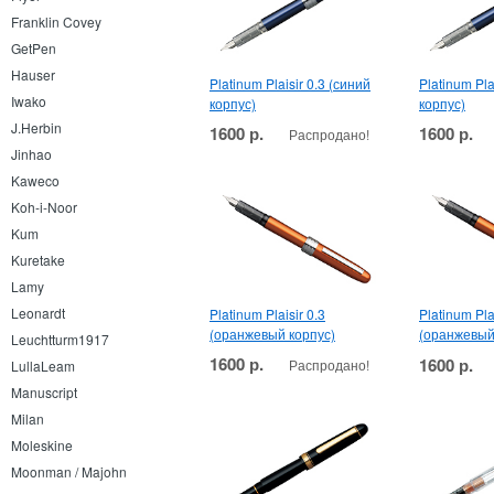
Franklin Covey
GetPen
Hauser
Platinum Plaisir 0.3 (синий
Platinum Pla
Iwako
корпус)
корпус)
J.Herbin
1600 р.
1600 р.
Распродано!
Jinhao
Kaweco
Koh-i-Noor
Kum
Kuretake
Lamy
Leonardt
Platinum Plaisir 0.3
Platinum Pla
(оранжевый корпус)
(оранжевый
Leuchtturm1917
1600 р.
1600 р.
Распродано!
LullaLeam
Manuscript
Milan
Moleskine
Moonman / Majohn