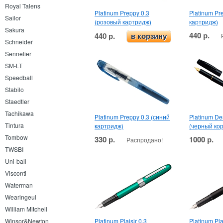
Royal Talens
Platinum Preppy 0.3
Platinum Pr
Sailor
(розовый картридж)
картридж)
Sakura
440 р.
440 р.
в корзину
Schneider
Sennelier
SM-LT
Speedball
Stabilo
Staedtler
Tachikawa
Platinum Preppy 0.3 (синий
Platinum De
Tintura
картридж)
(черный кор
Tombow
330 р.
1000 р.
Распродано!
TWSBI
Uni-ball
Visconti
Waterman
Wearingeul
William Mitchell
Platinum Plaisir 0.3
Platinum Pla
Winsor&Newton