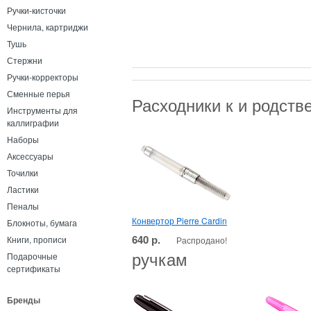
Ручки-кисточки
Чернила, картриджи
Тушь
Стержни
Ручки-корректоры
Сменные перья
Расходники к и родст
Инструменты для
каллиграфии
Наборы
Аксессуары
Точилки
Ластики
Пеналы
Конвертор Pierre Cardin
Блокноты, бумага
640 р.
Книги, прописи
Распродано!
ручкам
Подарочные
сертификаты
Бренды