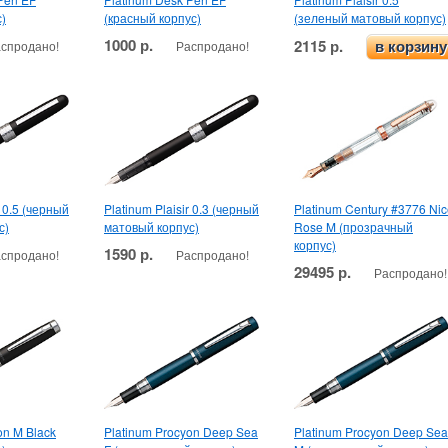
)
(красный корпус)
(зеленый матовый корпус)
1000 р.
2115 р.
спродано!
Распродано!
в корзину
r 0.5 (черный
Platinum Plaisir 0.3 (черный
Platinum Century #3776 Ni
с)
матовый корпус)
Rose M (прозрачный
корпус)
1590 р.
спродано!
Распродано!
29495 р.
Распродано!
on M Black
Platinum Procyon Deep Sea
Platinum Procyon Deep Sea