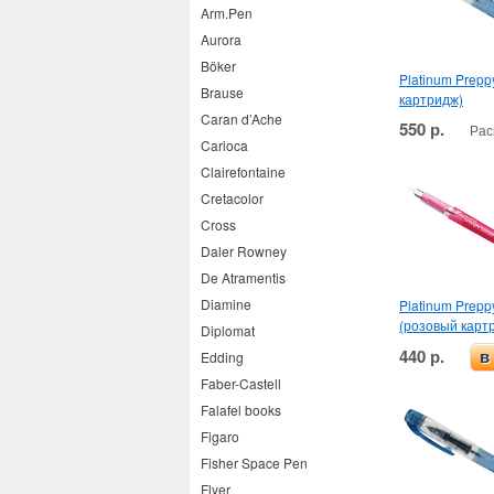
Arm.Pen
Aurora
Böker
Platinum Prepp
Brause
картридж)
Caran d’Ache
550 р.
Рас
Carioca
Clairefontaine
Cretacolor
Cross
Daler Rowney
De Atramentis
Diamine
Platinum Prepp
(розовый карт
Diplomat
440 р.
в
Edding
Faber-Castell
Falafel books
Figaro
Fisher Space Pen
Flyer