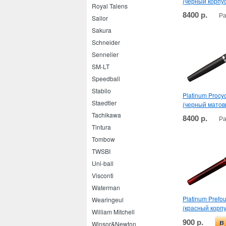
(черный корпус
Royal Talens
8400 р.
Ра
Sailor
Sakura
Schneider
Sennelier
SM-LT
Speedball
Stabilo
Platinum Procy
Staedtler
(черный матов
Tachikawa
8400 р.
Ра
Tintura
Tombow
TWSBI
Uni-ball
Visconti
Waterman
Platinum Prefo
Wearingeul
(красный корпу
William Mitchell
900 р.
в
Winsor&Newton