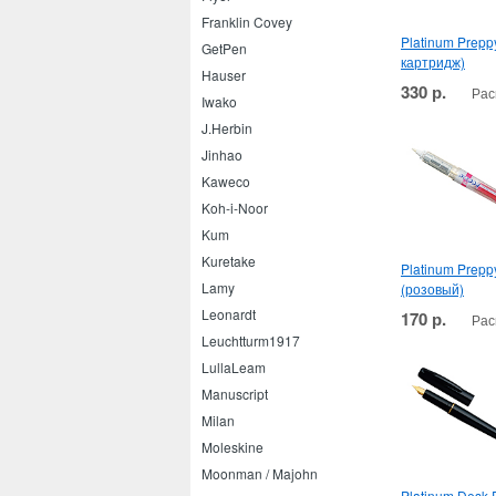
Franklin Covey
Platinum Prepp
GetPen
картридж)
Hauser
330 р.
Рас
Iwako
J.Herbin
Jinhao
Kaweco
Koh-i-Noor
Kum
Kuretake
Platinum Prepp
Lamy
(розовый)
Leonardt
170 р.
Рас
Leuchtturm1917
LullaLeam
Manuscript
Milan
Moleskine
Moonman / Majohn
Platinum Desk 