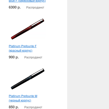
Blue F (бирюзовый корпус)
6300 р.
Распродано!
Platinum Prefounte F
(красный корпус)
900 р.
Распродано!
Platinum Prefounte M
(черный корпус)
850 р.
Распродано!