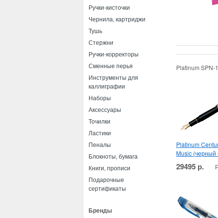
Ручки-кисточки
Чернила, картриджи
Тушь
Стержни
Ручки-корректоры
Сменные перья
Platinum SPN-1
Инструменты для
каллиграфии
Наборы
Аксессуары
Точилки
Ластики
Platinum Centu
Пеналы
Music (черный 
Блокноты, бумага
29495 р.
Книги, прописи
Подарочные
сертификаты
Бренды