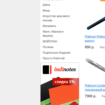
Zebra
Вещь
Искусство красивого
письма
Малевичъ
Манн, Иванов и
Фербер
Platinum Prefo
корпус)
МОЙПЛАН
850 р.
Поганка
Рас
Подписные Издания
Просто Работай
Platinum Curid
(прозрачный к
7300 р.
Ра