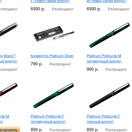
)
F (темно-синий корпус)
M (темно-синий корпус)
6500 р.
6500 р.
спродано!
Распродано!
Распродано!
on Black F
Конвертор Platinum Silver
Platinum Prefounte M
ый корпус)
(изумрудный корпус)
790 р.
Распродано!
900 р.
спродано!
Распродано!
unte M
Platinum Prefounte F
Platinum Prefounte F
с)
(изумрудный корпус)
(черный корпус)
850 р.
850 р.
Распродано!
Распродано!
 корзину