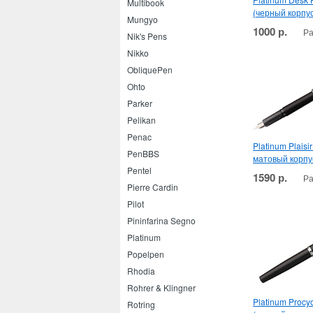
Multibook
(черный корпус
Mungyo
1000 р.
Ра
Nik's Pens
Nikko
ObliquePen
Ohto
Parker
Pelikan
Penac
Platinum Plaisi
PenBBS
матовый корпу
Pentel
1590 р.
Ра
Pierre Cardin
Pilot
Pininfarina Segno
Platinum
Popelpen
Rhodia
Rohrer & Klingner
Platinum Procy
Rotring