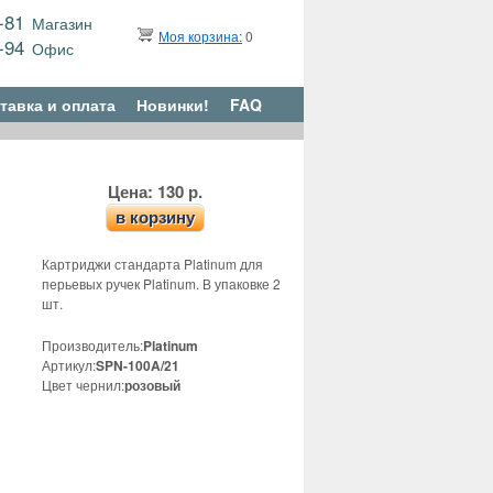
9-81
Магазин
Моя корзина:
0
6-94
Офис
тавка и оплата
Новинки!
FAQ
Цена: 130 р.
в корзину
Картриджи стандарта Platinum для
перьевых ручек Platinum. В упаковке 2
шт.
Производитель:
Platinum
Артикул:
SPN-100A/21
Цвет чернил:
розовый