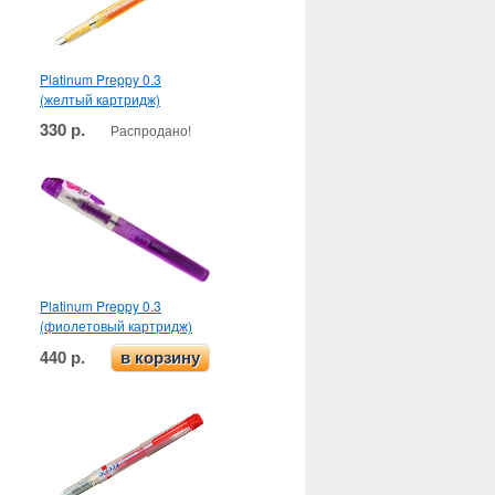
Platinum Preppy 0.3
(желтый картридж)
330 р.
Распродано!
Platinum Preppy 0.3
(фиолетовый картридж)
440 р.
в корзину