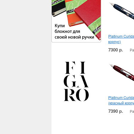
Platinum Curid
корпус)
7300 р.
Ра
Platinum Curid
(красный корпу
7390 р.
Ра