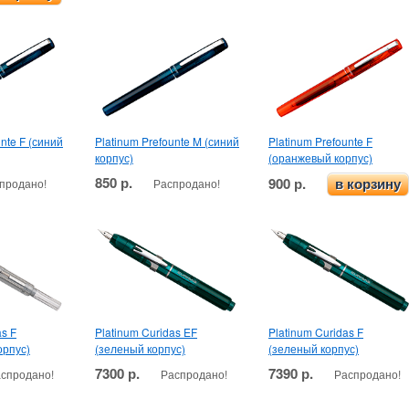
unte F (синий
Platinum Prefounte M (синий
Platinum Prefounte F
корпус)
(оранжевый корпус)
850 р.
900 р.
продано!
Распродано!
в корзину
as F
Platinum Curidas EF
Platinum Curidas F
орпус)
(зеленый корпус)
(зеленый корпус)
7300 р.
7390 р.
спродано!
Распродано!
Распродано!