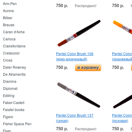
Arm.Pen
750 р.
750 р.
Распродано!
Aurora
Böker
Brause
Caran d’Ache
Carioca
Clairefontaine
Cretacolor
Pentel Color Brush 106
Pentel Colo
(ярко-коричневый)
(оранжевый
Cross
750 р.
750 р.
Daler Rowney
в корзину
De Atramentis
Diamine
Diplomat
Edding
Faber-Castell
Falafel books
Pentel Color Brush 137
Pentel Colo
Figaro
(серая)
(розовая)
Fisher Space Pen
750 р.
750 р.
Распродано!
Flyer