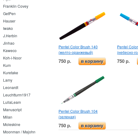
Franklin Covey
GetPen
Hauser
Iwako
J.Herbin
Jinhao
Pentel Color Brush 140
Pentel Colo
Kaweco
(желто-оранжевый)
(небесно-го
Koh-i-Noor
750 р.
750 р.
в корзину
Kum
Kuretake
Lamy
Leonardt
Leuchtturm1917
LullaLeam
Manuscript
Pentel Color Brush 104
(зеленая)
Milan
Moleskine
750 р.
в корзину
Moonman / Majohn