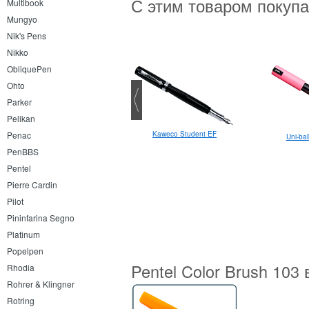
С этим товаром покуп
Multibook
Mungyo
Nik's Pens
Nikko
ObliquePen
Ohto
Parker
Pelikan
Penac
Kaweco Student EF
Uni-ba
PenBBS
Pentel
Pierre Cardin
Pilot
Pininfarina Segno
Platinum
Popelpen
Pentel Color Brush 103
Rhodia
Rohrer & Klingner
Rotring