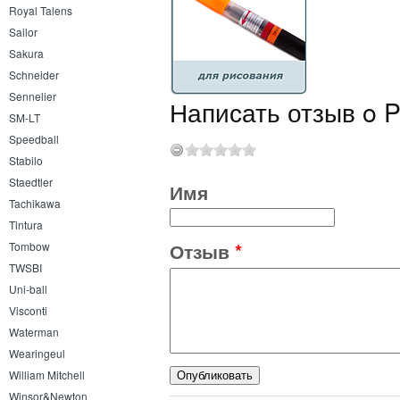
Royal Talens
Sailor
Sakura
Schneider
Sennelier
Написать отзыв o Pe
SM-LT
Speedball
Stabilo
Staedtler
Имя
Tachikawa
Tintura
Отзыв
*
Tombow
TWSBI
Uni-ball
Visconti
Waterman
Wearingeul
William Mitchell
Winsor&Newton