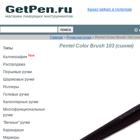
Канал getpen в телеграм
О 
Главная
»
Ручки-кисточки
»
Pentel Color Brush 103 (си
Pentel Color Brush 103 (синяя)
Типы
New
Каллиграфия
Распродажа
Перьевые ручки
Шариковые ручки
Роллеры
Гелевые ручки
Капиллярные ручки
Многофункциональные
ручки
"Вечные" ручки
Карандаши
Маркеры