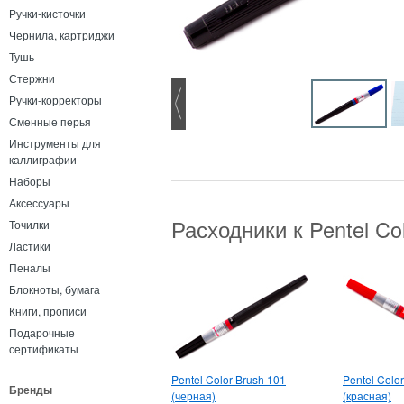
Ручки-кисточки
Чернила, картриджи
Тушь
Стержни
Ручки-корректоры
Сменные перья
Инструменты для
каллиграфии
Наборы
Аксессуары
Расходники к Pentel C
Точилки
Ластики
Пеналы
Блокноты, бумага
Книги, прописи
Подарочные
сертификаты
Pentel Color Brush 101
Pentel Colo
Бренды
(черная)
(красная)