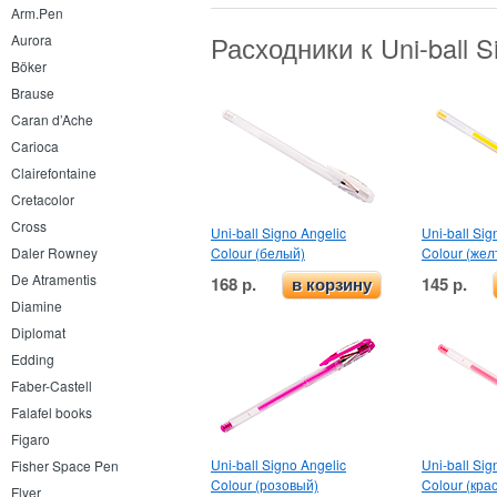
Arm.Pen
Расходники к Uni-ball 
Aurora
Böker
Brause
Caran d’Ache
Carioca
Clairefontaine
Cretacolor
Cross
Uni-ball Signo Angelic
Uni-ball Sig
Colour (белый)
Colour (жел
Daler Rowney
De Atramentis
168 р.
145 р.
в корзину
Diamine
Diplomat
Edding
Faber-Castell
Falafel books
Figaro
Uni-ball Signo Angelic
Uni-ball Sig
Fisher Space Pen
Colour (розовый)
Colour (кра
Flyer