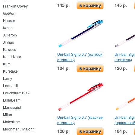
145 р.
145 р.
в корзину
Franklin Covey
GetPen
Hauser
Iwako
J.Herbin
Jinhao
Kaweco
Uni-ball Signo 0.7 (голубой
Uni-ball Si
Koh-i-Noor
стержень)
стержень)
Kum
104 р.
120 р.
в корзину
Kuretake
Lamy
Leonardt
Leuchtturm1917
LullaLeam
Manuscript
Milan
Uni-ball Signo 0.7 (красный
Uni-ball Sig
Moleskine
стержень)
(оранжевый
Moonman / Majohn
120 р.
104 р.
в корзину