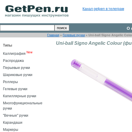
Канал getpen в телеграм
О 
Главная
»
Гелевые ручки
»
Uni-ball Signo Angelic Co
Uni-ball Signo Angelic Colour (
Типы
New
Каллиграфия
Распродажа
Перьевые ручки
Шариковые ручки
Роллеры
Гелевые ручки
Капиллярные ручки
Многофункциональные
ручки
"Вечные" ручки
Карандаши
Маркеры