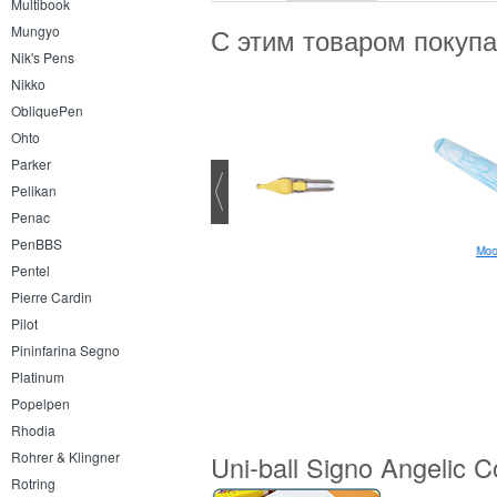
Multibook
Mungyo
С этим товаром покуп
Nik's Pens
Nikko
ObliquePen
Ohto
Parker
Pelikan
Penac
PenBBS
Moo
Pentel
Pierre Cardin
Pilot
Pininfarina Segno
Platinum
Popelpen
Rhodia
Rohrer & Klingner
Uni-ball Signo Angelic 
Rotring