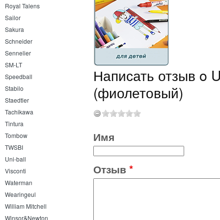
Royal Talens
Sailor
Sakura
Schneider
Sennelier
SM-LT
Написать отзыв o Un
Speedball
(фиолетовый)
Stabilo
Staedtler
Tachikawa
Tintura
Имя
Tombow
TWSBI
Uni-ball
Отзыв
*
Visconti
Waterman
Wearingeul
William Mitchell
Winsor&Newton