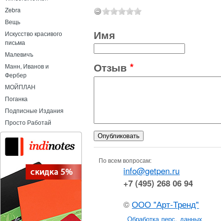
Zebra
Вещь
Имя
Искусство красивого
письма
Малевичъ
Отзыв
*
Манн, Иванов и
Фербер
МОЙПЛАН
Поганка
Подписные Издания
Просто Работай
По всем вопросам:
info@getpen.ru
+7 (495) 268 06 94
©
ООО "Арт-Тренд"
Обработка перс. данных