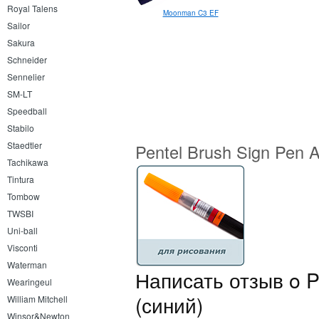
Royal Talens
Moonman C3 EF
Pentel Touch Brush Pen
Sailor
Sakura
Schneider
Sennelier
SM-LT
Speedball
Stabilo
Staedtler
Pentel Brush Sign Pen A
Tachikawa
Tintura
Tombow
TWSBI
Uni-ball
Visconti
Waterman
Написать отзыв o Pe
Wearingeul
(синий)
William Mitchell
Winsor&Newton