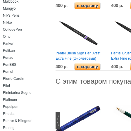
Multibook
400 р.
400 р.
в корзину
Mungyo
Nik's Pens
Nikko
ObliquePen
Ohto
Parker
Pelikan
Pentel Brush Sign Pen Artist
Pentel Brush
Penac
Extra Fine (фиолетовый)
Extra Fine (
PenBBS
400 р.
400 р.
в корзину
Pentel
Pierre Cardin
С этим товаром покуп
Pilot
Pininfarina Segno
Platinum
Popelpen
Rhodia
Rohrer & Klingner
Rotring