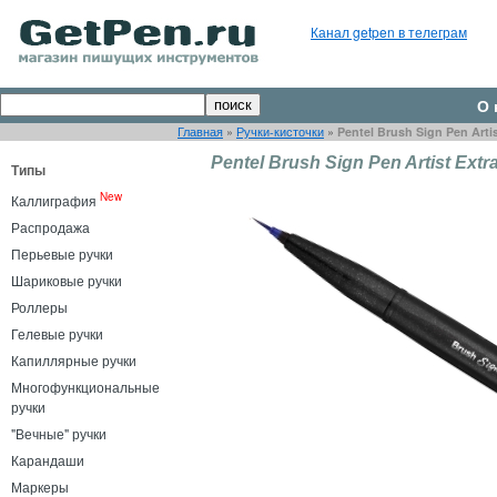
Канал getpen в телеграм
О 
Главная
»
Ручки-кисточки
»
Pentel Brush Sign Pen Arti
Pentel Brush Sign Pen Artist Extr
Типы
New
Каллиграфия
Распродажа
Перьевые ручки
Шариковые ручки
Роллеры
Гелевые ручки
Капиллярные ручки
Многофункциональные
ручки
"Вечные" ручки
Карандаши
Маркеры