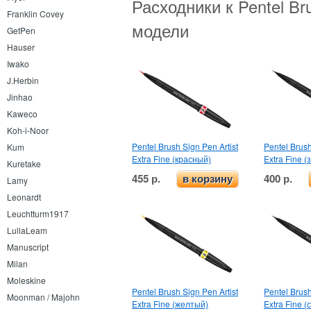
Расходники к Pentel Bru
Franklin Covey
модели
GetPen
Hauser
Iwako
J.Herbin
Jinhao
Kaweco
Koh-i-Noor
Pentel Brush Sign Pen Artist
Pentel Brush
Kum
Extra Fine (красный)
Extra Fine 
Kuretake
455 р.
400 р.
в корзину
Lamy
Leonardt
Leuchtturm1917
LullaLeam
Manuscript
Milan
Moleskine
Pentel Brush Sign Pen Artist
Pentel Brush
Moonman / Majohn
Extra Fine (желтый)
Extra Fine (