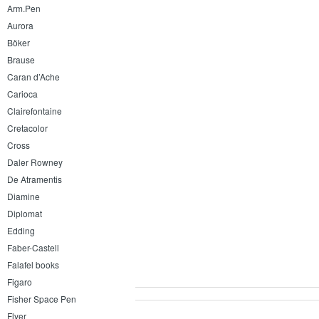
Arm.Pen
Aurora
Böker
Brause
Caran d’Ache
Carioca
Clairefontaine
Cretacolor
Cross
Daler Rowney
De Atramentis
Diamine
Diplomat
Edding
Faber-Castell
Falafel books
Figaro
Fisher Space Pen
Flyer