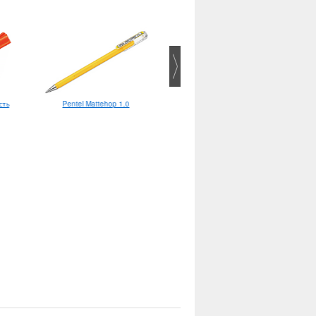
сть
Pentel Mattehop 1.0
Тушь Winsor&Newton 30 мл с
пипеткой