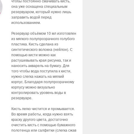
чтобы постоянно смачивать кисть,
она уже оснащена специальным
резервуаром, который нужно лишь
заправить водой перед
использованием.
Резервуар объёмом 10 мл изготовлен
из мягкого полупрозрачного голубого
пластика. Кисть сделана из
синтетического волокна (нейлон). С
помощью кисти можно как
растушевывать края рисунка, так и
наносить акварель на бумагу. Для
того чтобы вода поступила к кисти,
нужно слегка нажать на мягкий
корпус. Благодаря полупрозрачному
корпусу можно визуально
контролировать уровень воды в
резервуаре.
Кисть легко чистится и промывается.
Во время работы, когда нужно взять
краску другого цвета, достаточно
очистить кисть с помощью бумажного
полотенца или салфетки (слегка сжав