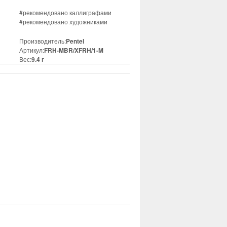
#рекомендовано каллиграфами
#рекомендовано художниками
Производитель:
Pentel
Артикул:
FRH-MBR/XFRH/1-M
Вес:
9.4 г