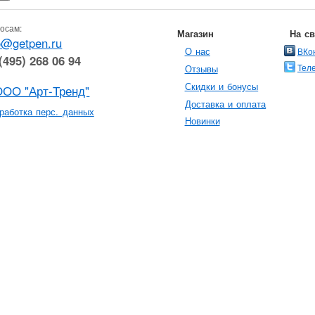
осам:
Магазин
На с
o@getpen.ru
О нас
ВКо
(495) 268 06 94
Тел
Отзывы
Скидки и бонусы
ООО "Арт-Тренд"
Доставка и оплата
работка перс. данных
Новинки