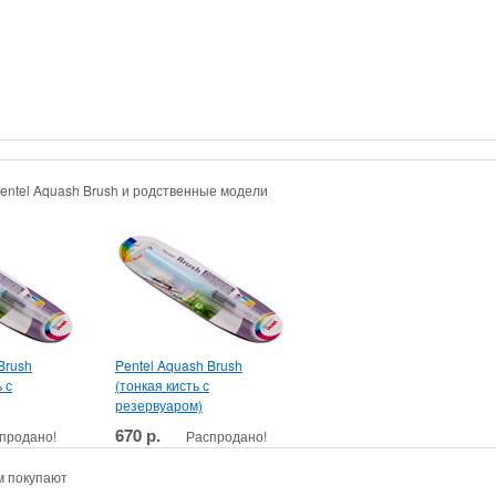
Pentel Aquash Brush и родственные модели
Brush
Pentel Aquash Brush
 с
(тонкая кисть с
резервуаром)
670 р.
продано!
Распродано!
м покупают