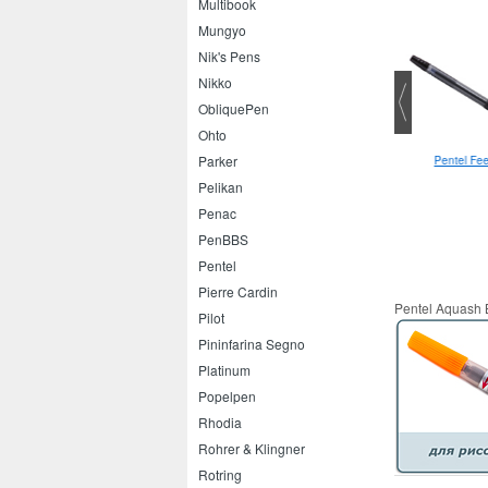
Multibook
Mungyo
Nik's Pens
Nikko
ObliquePen
Ohto
Parker
tel Graphgear 300 0.9
Pentel Feel
Pelikan
Penac
PenBBS
Pentel
Pierre Cardin
Pentel Aquash 
Pilot
Pininfarina Segno
Platinum
Popelpen
Rhodia
Rohrer & Klingner
Rotring