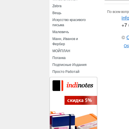
Zebra
По всем вопр
Вещь
inf
Искусство красивого
+7 
письма
Малевичъ
©
Манн, Иванов и
Фербер
Об
МОЙПЛАН
Поганка
Подписные Издания
Просто Работай