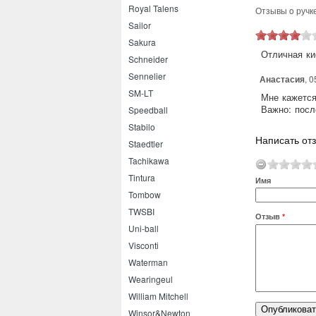
Royal Talens
Отзывы o ручке
Sailor
Sakura
Отличная ки
Schneider
Sennelier
Анастасия
, 
SM-LT
Мне кажется
Важно: посл
Speedball
Stabilo
Написать отз
Staedtler
Tachikawa
Tintura
Имя
Tombow
TWSBI
Отзыв
*
Uni-ball
Visconti
Waterman
Wearingeul
William Mitchell
Winsor&Newton