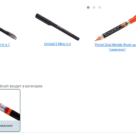
Uni-ball II Micro 0.5
 it! 0.7
Pentel Dual Metallic Brush ки
"хамелеон"
Brush входит в категории