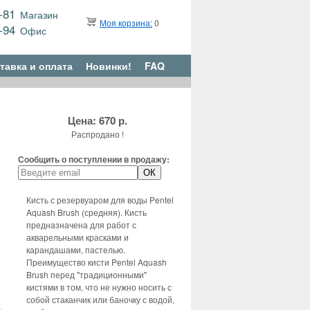
9-81
Магазин
Моя корзина:
0
6-94
Офис
тавка и оплата
Новинки!
FAQ
Цена: 670 р.
Распродано !
Сообщить о поступлении в продажу:
Кисть с резервуаром для воды Pentel
Aquash Brush (средняя). Кисть
предназначена для работ с
акварельными красками и
карандашами, пастелью.
Преимущество кисти Pentel Aquash
Brush перед "традиционными"
кистями в том, что не нужно носить с
собой стаканчик или баночку с водой,