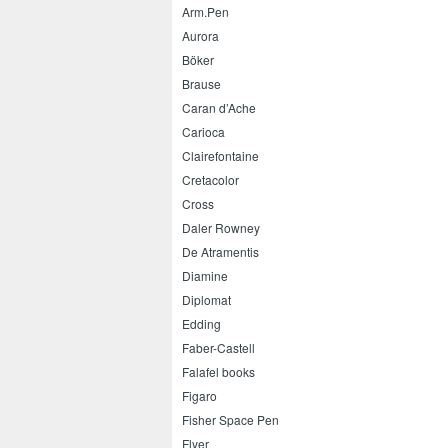
Arm.Pen
Aurora
Böker
Brause
Caran d’Ache
Carioca
Clairefontaine
Cretacolor
Cross
Daler Rowney
De Atramentis
Diamine
Diplomat
Edding
Faber-Castell
Falafel books
Figaro
Fisher Space Pen
Flyer