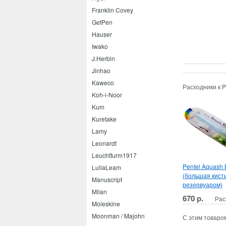
Franklin Covey
GetPen
Hauser
Iwako
J.Herbin
Jinhao
Kaweco
Расходники к 
Koh-i-Noor
Kum
Kuretake
Lamy
Leonardt
Leuchtturm1917
Pentel Aquash 
LullaLeam
(большая кисть
Manuscript
резервуаром)
Milan
670 р.
Рас
Moleskine
Moonman / Majohn
С этим товаро