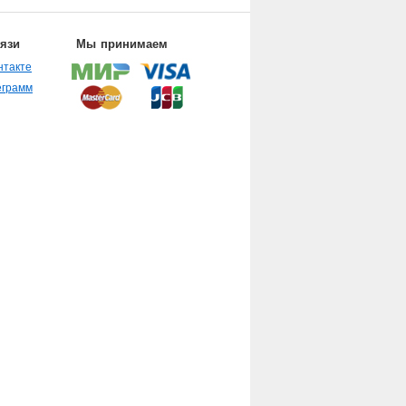
вязи
Мы принимаем
нтакте
еграмм