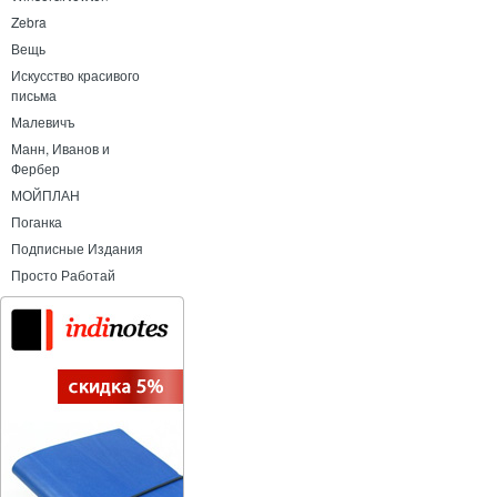
Zebra
Вещь
Искусство красивого
письма
Малевичъ
Манн, Иванов и
Фербер
МОЙПЛАН
Поганка
Подписные Издания
Просто Работай