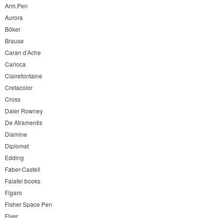
Arm.Pen
Aurora
Böker
Brause
Caran d’Ache
Carioca
Clairefontaine
Cretacolor
Cross
Daler Rowney
De Atramentis
Diamine
Diplomat
Edding
Faber-Castell
Falafel books
Figaro
Fisher Space Pen
Flyer