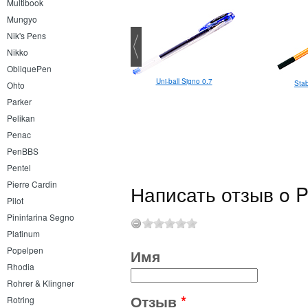
Multibook
Mungyo
Nik's Pens
Nikko
ObliquePen
Uni-ball Signo 0.7
Pilot Metropolitan Leopard
Stab
Ohto
шариковая
Parker
Pelikan
Penac
PenBBS
Pentel
Pierre Cardin
Написать отзыв o Pi
Pilot
Pininfarina Segno
Platinum
Popelpen
Имя
Rhodia
Rohrer & Klingner
Отзыв
*
Rotring