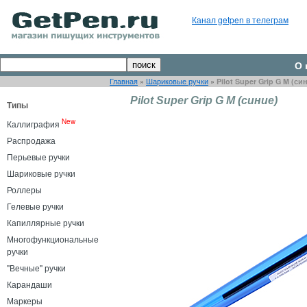
Канал getpen в телеграм
О 
Главная
»
Шариковые ручки
»
Pilot Super Grip G M (си
Pilot Super Grip G M (синие)
Типы
New
Каллиграфия
Распродажа
Перьевые ручки
Шариковые ручки
Роллеры
Гелевые ручки
Капиллярные ручки
Многофункциональные
ручки
"Вечные" ручки
Карандаши
Маркеры