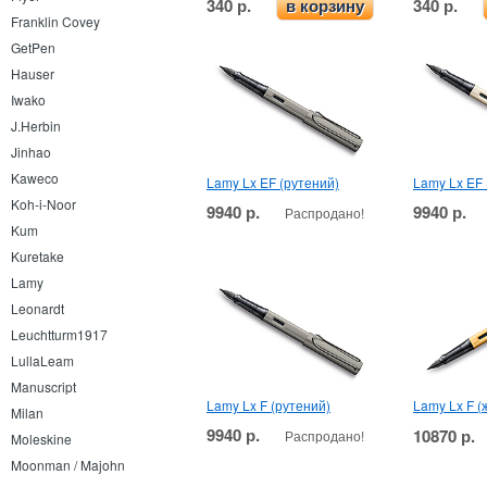
340 р.
340 р.
в корзину
Franklin Covey
GetPen
Hauser
Iwako
J.Herbin
Jinhao
Kaweco
Lamy Lx EF (рутений)
Lamy Lx EF
Koh-i-Noor
9940 р.
9940 р.
Распродано!
Kum
Kuretake
Lamy
Leonardt
Leuchtturm1917
LullaLeam
Manuscript
Lamy Lx F (рутений)
Lamy Lx F (
Milan
9940 р.
10870 р.
Распродано!
Moleskine
Moonman / Majohn