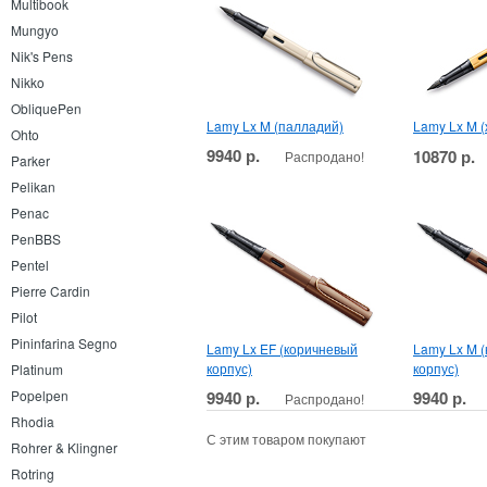
Multibook
Mungyo
Nik's Pens
Nikko
ObliquePen
Lamy Lx M (палладий)
Lamy Lx M 
Ohto
9940 р.
10870 р.
Распродано!
Parker
Pelikan
Penac
PenBBS
Pentel
Pierre Cardin
Pilot
Pininfarina Segno
Lamy Lx EF (коричневый
Lamy Lx M 
корпус)
корпус)
Platinum
9940 р.
9940 р.
Popelpen
Распродано!
Rhodia
С этим товаром покупают
Rohrer & Klingner
Rotring