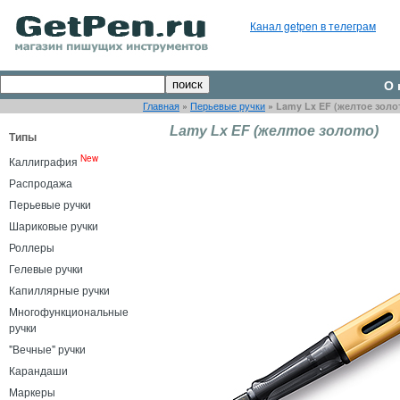
Канал getpen в телеграм
О 
Главная
»
Перьевые ручки
»
Lamy Lx EF (желтое золо
Lamy Lx EF (желтое золото)
Типы
New
Каллиграфия
Распродажа
Перьевые ручки
Шариковые ручки
Роллеры
Гелевые ручки
Капиллярные ручки
Многофункциональные
ручки
"Вечные" ручки
Карандаши
Маркеры