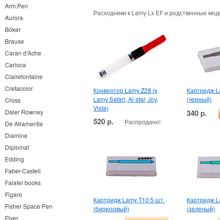
Arm.Pen
Расходники к Lamy Lx EF и родственные мо
Aurora
Böker
Brause
Caran d’Ache
Carioca
Clairefontaine
Cretacolor
Конвертор Lamy Z28 (к
Картридж L
Lamy Safari, Al-star, Joy,
(черный)
Cross
Vista)
340 р.
Daler Rowney
520 р.
Распродано!
De Atramentis
Diamine
Diplomat
Edding
Faber-Castell
Falafel books
Figaro
Картридж Lamy T10 5 шт.
Картридж L
Fisher Space Pen
(бирюзовый)
(зеленый)
Flyer