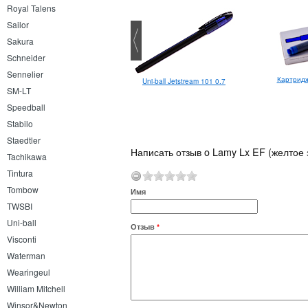
Royal Talens
Sailor
Sakura
Schneider
Sennelier
Картридж
Uni-ball Jetstream 101 0.7
SM-LT
Speedball
Stabilo
Staedtler
Написать отзыв o Lamy Lx EF (желтое 
Tachikawa
Tintura
Tombow
Имя
TWSBI
Uni-ball
Отзыв
*
Visconti
Waterman
Wearingeul
William Mitchell
Winsor&Newton