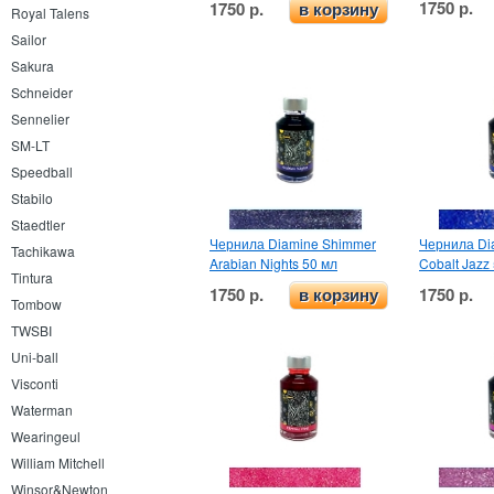
1750 р.
1750 р.
в корзину
Royal Talens
Sailor
Sakura
Schneider
Sennelier
SM-LT
Speedball
Stabilo
Staedtler
Чернила Diamine Shimmer
Чернила Di
Tachikawa
Arabian Nights 50 мл
Cobalt Jazz
Tintura
1750 р.
1750 р.
в корзину
Tombow
TWSBI
Uni-ball
Visconti
Waterman
Wearingeul
William Mitchell
Winsor&Newton