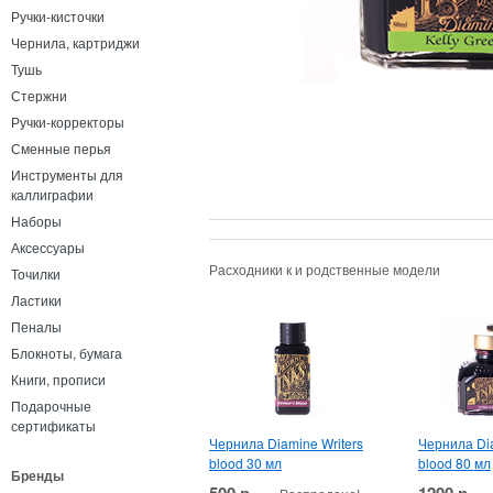
Ручки-кисточки
Чернила, картриджи
Тушь
Стержни
Ручки-корректоры
Сменные перья
Инструменты для
каллиграфии
Наборы
Аксессуары
Расходники к и родственные модели
Точилки
Ластики
Пеналы
Блокноты, бумага
Книги, прописи
Подарочные
сертификаты
Чернила Diamine Writers
Чернила Dia
blood 30 мл
blood 80 мл
Бренды
500 р.
1200 р.