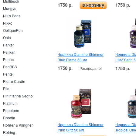
Multibook
1750 р.
1750 р.
в корзину
Mungyo
Nik's Pens
Nikko
ObliquePen
Ohto
Parker
Pelikan
Чернила Diamine Shimmer
Чернила Di
Penac
Blue Flame 50 мл
Lilac Satin 
PenBBS
1750 р.
1750 р.
Распродано!
Pentel
Pierre Cardin
Pilot
Pininfarina Segno
Platinum
Popelpen
Rhodia
Чернила Diamine Shimmer
Чернила Di
Rohrer & Klingner
Pink Glitz 50 мл
Tropical Gl
Rotring