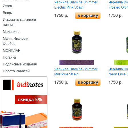
Чернила Diamine Shimmer
Чернила Di
Zebra
Electric Pink 50 мл
Frosted Orc
Вещь
1750 р.
1750 р.
в корзину
Искусство красивого
письма
Малевичъ
Манн, Иванов и
Фербер
МОЙПЛАН
Поганка
Подписные Издания
Чернила Diamine Shimmer
Чернила Di
Просто Работай
Mystique 50 мл
Neon Lime 
1750 р.
1750 р.
в корзину