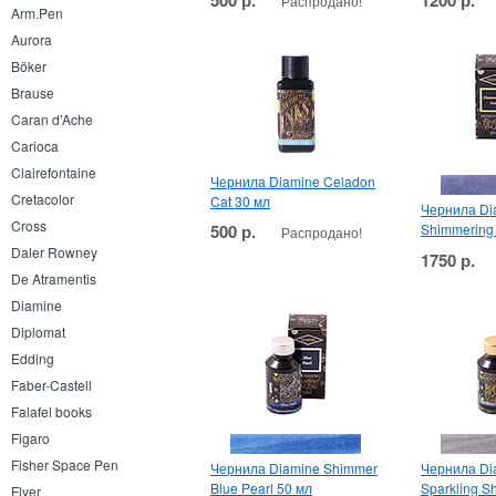
Распродано!
Arm.Pen
Aurora
Böker
Brause
Caran d’Ache
Carioca
Clairefontaine
Чернила Diamine Celadon
Cretacolor
Cat 30 мл
Чернила Di
Cross
500 р.
Shimmering
Распродано!
Daler Rowney
1750 р.
De Atramentis
Diamine
Diplomat
Edding
Faber-Castell
Falafel books
Figaro
Fisher Space Pen
Чернила Diamine Shimmer
Чернила Di
Blue Pearl 50 мл
Sparkling S
Flyer