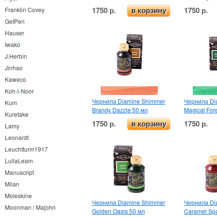
1750 р.
1750 р.
Franklin Covey
в корзину
GetPen
Hauser
Iwako
J.Herbin
Jinhao
Kaweco
Koh-i-Noor
Чернила Diamine Shimmer
Чернила Di
Kum
Brandy Dazzle 50 мл
Magical For
Kuretake
1750 р.
1750 р.
в корзину
Lamy
Leonardt
Leuchtturm1917
LullaLeam
Manuscript
Milan
Moleskine
Чернила Diamine Shimmer
Чернила Di
Moonman / Majohn
Golden Oasis 50 мл
Caramel Spa