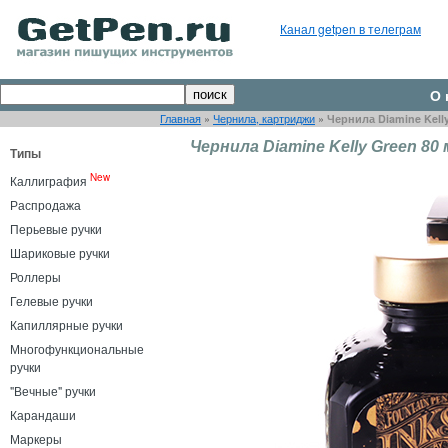
Канал getpen в телеграм
О 
Главная
»
Чернила, картриджи
»
Чернила Diamine Kelly
Чернила Diamine Kelly Green 80
Типы
New
Каллиграфия
Распродажа
Перьевые ручки
Шариковые ручки
Роллеры
Гелевые ручки
Капиллярные ручки
Многофункциональные
ручки
"Вечные" ручки
Карандаши
Маркеры