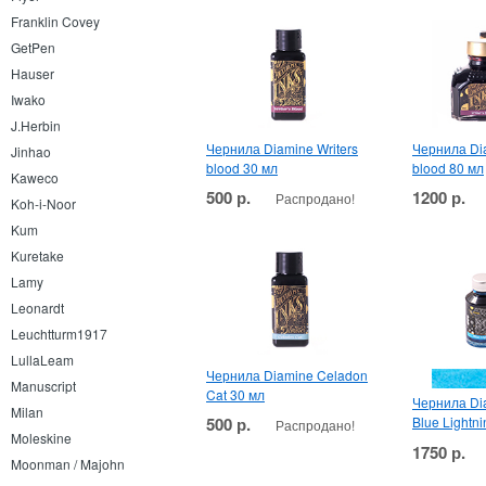
Franklin Covey
GetPen
Hauser
Iwako
J.Herbin
Чернила Diamine Writers
Чернила Dia
Jinhao
blood 30 мл
blood 80 мл
Kaweco
500 р.
1200 р.
Распродано!
Koh-i-Noor
Kum
Kuretake
Lamy
Leonardt
Leuchtturm1917
LullaLeam
Чернила Diamine Celadon
Manuscript
Cat 30 мл
Чернила Di
Milan
500 р.
Blue Lightn
Распродано!
Moleskine
1750 р.
Moonman / Majohn