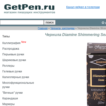
Канал getpen в телеграм
О 
Главная
»
Чернила, картриджи
»
Чернила Diamine Shim
Чернила Diamine Shimmering Se
Типы
New
Каллиграфия
Распродажа
Перьевые ручки
Шариковые ручки
Роллеры
Гелевые ручки
Капиллярные ручки
Многофункциональные
ручки
"Вечные" ручки
Карандаши
Маркеры