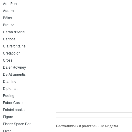
Arm.Pen
Aurora
Böker
Brause
Caran d’Ache
Carioca
Clairefontaine
Cretacolor
Cross
Daler Rowney
De Atramentis
Diamine
Diplomat
Edding
Faber-Castell
Falafel books
Figaro
Fisher Space Pen
Расходники к и родственные модели
Flyer