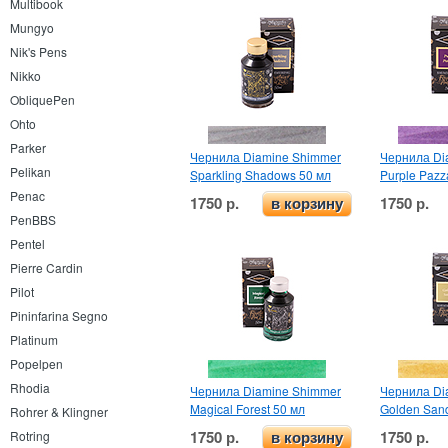
Multibook
Mungyo
Nik's Pens
Nikko
ObliquePen
Ohto
Parker
Чернила Diamine Shimmer
Чернила Di
Pelikan
Sparkling Shadows 50 мл
Purple Pazz
Penac
1750 р.
1750 р.
в корзину
PenBBS
Pentel
Pierre Cardin
Pilot
Pininfarina Segno
Platinum
Popelpen
Rhodia
Чернила Diamine Shimmer
Чернила Di
Magical Forest 50 мл
Golden San
Rohrer & Klingner
1750 р.
1750 р.
Rotring
в корзину