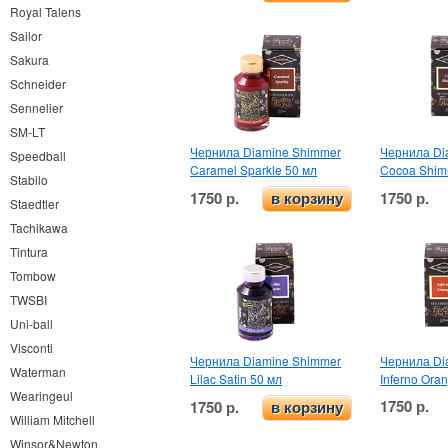
Royal Talens
Sailor
Sakura
Schneider
Sennelier
SM-LT
Чернила Diamine Shimmer
Чернила Di
Speedball
Caramel Sparkle 50 мл
Cocoa Shim
Stabilo
1750 р.
1750 р.
в корзину
Staedtler
Tachikawa
Tintura
Tombow
TWSBI
Uni-ball
Visconti
Чернила Diamine Shimmer
Чернила Di
Waterman
Lilac Satin 50 мл
Inferno Ora
Wearingeul
1750 р.
1750 р.
в корзину
William Mitchell
Winsor&Newton