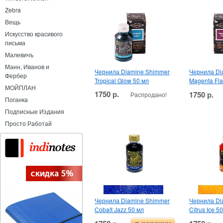
Zebra
Вещь
Искусство красивого
письма
Малевичъ
Манн, Иванов и
Чернила Diamine Shimmer
Чернила Di
Фербер
Tropical Glow 50 мл
Magenta Fla
МОЙПЛАН
1750 р.
1750 р.
Распродано!
Поганка
Подписные Издания
Просто Работай
Чернила Diamine Shimmer
Чернила Di
Cobalt Jazz 50 мл
Citrus Ice 5