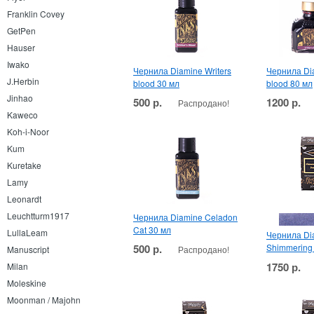
Franklin Covey
GetPen
Hauser
Iwako
Чернила Diamine Writers
Чернила Dia
J.Herbin
blood 30 мл
blood 80 мл
Jinhao
500 р.
1200 р.
Распродано!
Kaweco
Koh-i-Noor
Kum
Kuretake
Lamy
Leonardt
Leuchtturm1917
Чернила Diamine Celadon
Cat 30 мл
LullaLeam
Чернила Di
500 р.
Shimmering
Распродано!
Manuscript
1750 р.
Milan
Moleskine
Moonman / Majohn