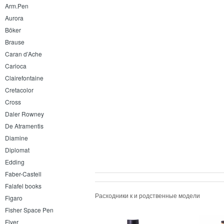
Arm.Pen
Aurora
Böker
Brause
Caran d’Ache
Carioca
Clairefontaine
Cretacolor
Cross
Daler Rowney
De Atramentis
Diamine
Diplomat
Edding
Faber-Castell
Falafel books
Расходники к и родственные модели
Figaro
Fisher Space Pen
Flyer