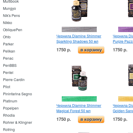
Multibook
Mungyo
Nik's Pens
Nikko
ObliquePen
Чернила Diamine Shimmer
Чернила Di
Ohto
Sparkling Shadows 50 мл
Purple Pazz
Parker
1750 р.
1750 р.
в корзину
Pelikan
Penac
PenBBS
Pentel
Pierre Cardin
Pilot
Pininfarina Segno
Platinum
Чернила Diamine Shimmer
Чернила Di
Popelpen
Magical Forest 50 мл
Golden San
Rhodia
1750 р.
1750 р.
в корзину
Rohrer & Klingner
Rotring