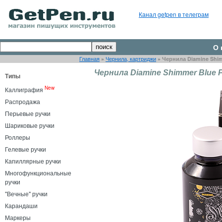
Канал getpen в телеграм
О 
Главная
»
Чернила, картриджи
»
Чернила Diamine Shim
Чернила Diamine Shimmer Blue P
Типы
New
Каллиграфия
Распродажа
Перьевые ручки
Шариковые ручки
Роллеры
Гелевые ручки
Капиллярные ручки
Многофункциональные
ручки
"Вечные" ручки
Карандаши
Маркеры