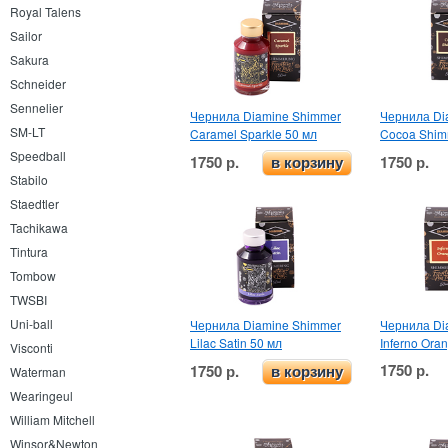
Royal Talens
Sailor
Sakura
Schneider
Sennelier
Чернила Diamine Shimmer
Чернила Di
SM-LT
Caramel Sparkle 50 мл
Cocoa Shim
Speedball
1750 р.
1750 р.
в корзину
Stabilo
Staedtler
Tachikawa
Tintura
Tombow
TWSBI
Uni-ball
Чернила Diamine Shimmer
Чернила Di
Lilac Satin 50 мл
Inferno Ora
Visconti
1750 р.
1750 р.
в корзину
Waterman
Wearingeul
William Mitchell
Winsor&Newton